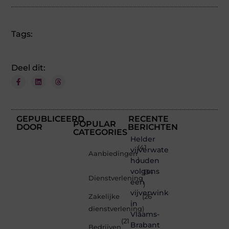
Tags:
Deel dit:
GEPUBLICEERD
RECENTE
POPULAR
DOOR
BERICHTEN
CATEGORIES
Helder
(41
vijverwater
Aanbiedingen
houden
)
volgens
(34
Dienstverlening
een
)
vijverwinkel
Zakelijke
(26
in
dienstverlening
)
Vlaams-
(21
Brabant
Bedrijven