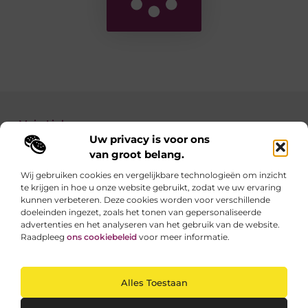
Main Links
Uw privacy is voor ons
Backlinks kopen: zo verbeter je de autoriteit van je website
Geld verdienen met je website: zo maak je van jouw site een inkomstenbron
van groot belang.
Wij gebruiken cookies en vergelijkbare technologieën om inzicht
te krijgen in hoe u onze website gebruikt, zodat we uw ervaring
Linkzoekertjes.be brengt je elke dag iets nieuws
kunnen verbeteren. Deze cookies worden voor verschillende
Inspirerende blogs en waardevolle tips voor een
doeleinden ingezet, zoals het tonen van gepersonaliseerde
slimmer en leuker internetgebruik.
advertenties en het analyseren van het gebruik van de website.
Raadpleeg
ons cookiebeleid
voor meer informatie.
Website index
Cookiebeleid (EU)
Alles Toestaan
@2025 All Right Reserved. Design by