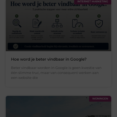
INTERNET MARKETING
Hoe word je beter vindbaar in Google?
Beter vindbaar worden in Google is geen kwestie van
één slimme truc, maar van consequent werken aan
een website die
WONINGEN