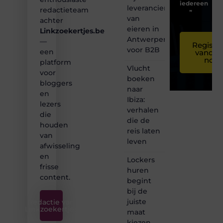
iedereen
leverancier
redactieteam
❞
van
achter
eieren in
Linkzoekertjes.be
Antwerpen
—
Registre
voor B2B
een
vandaa
nog
platform
Vlucht
voor
boeken
bloggers
naar
en
Ibiza:
lezers
verhalen
die
die de
houden
reis laten
van
leven
afwisseling
en
Lockers
frisse
huren
content.
begint
bij de
juiste
Redactie van
Linkzoekertjes
maat
kiezen