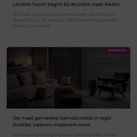
Lockers huren begint bij de juiste maat kiezen
Wanneer je lockers huren overweegt voor fietsen en
apparatuur, is de maat van de locker een bepalende
factor voor comfort
WONINGEN
Op maat gemaakte raamdecoratie in regio
Knokke: waarom maatwerk loont
Standaardoplossingen passen zelden perfect in een