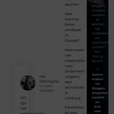
voor
sporten
bloggen,
verhalen
Hoe
vertellen
word je
of
beter
gewoon
het
vindbaar
ontdekken
in
van
Google?
inspirerende
content?
Meerwaarde
Dan
van
hoor jij
masterplanning
bij ons!
voor
❝
ondernemingen
Samen
Iris
volgens
maken
Hermans
een
we
Content
architectenbureau
bloggen
Specialist
in
toegankelijk,
creatief
Wij
Limburg
en
zijn
leuk
Flexibiliteit
het
voor
bij een
enthousiaste