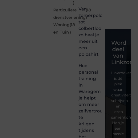
)
Van
Particuliere
(18
zomerpolo
dienstverlening
)
tot
Woning
(18
colbertlook
en Tuin
)
zo haal je
meer uit
Word
een
deel
poloshirt
van
Linkzoeke
Hoe
personal
Linkzoekertjes
training
is dé
plek
in
waar
Waregem
creativiteit,
je helpt
schrijven
om meer
en
zelfvertrouwen
lezen
te
samenkomen.
Heb je
krijgen
een
tijdens
passie
het