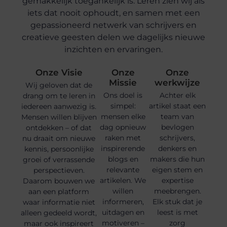
gemakkelijk toegankelijk is. Leren zien wij als
iets dat nooit ophoudt, en samen met een
gepassioneerd netwerk van schrijvers en
creatieve geesten delen we dagelijks nieuwe
inzichten en ervaringen.
Onze Visie
Onze
Onze
Missie
werkwijze
Wij geloven dat de
Ons doel is
Achter elk
drang om te leren in
simpel:
artikel staat een
iedereen aanwezig is.
mensen elke
team van
Mensen willen blijven
dag opnieuw
bevlogen
ontdekken – of dat
raken met
schrijvers,
nu draait om nieuwe
inspirerende
denkers en
kennis, persoonlijke
blogs en
makers die hun
groei of verrassende
relevante
eigen stem en
perspectieven.
artikelen. We
expertise
Daarom bouwen we
willen
meebrengen.
aan een platform
informeren,
Elk stuk dat je
waar informatie niet
uitdagen en
leest is met
alleen gedeeld wordt,
motiveren –
zorg
maar ook inspireert