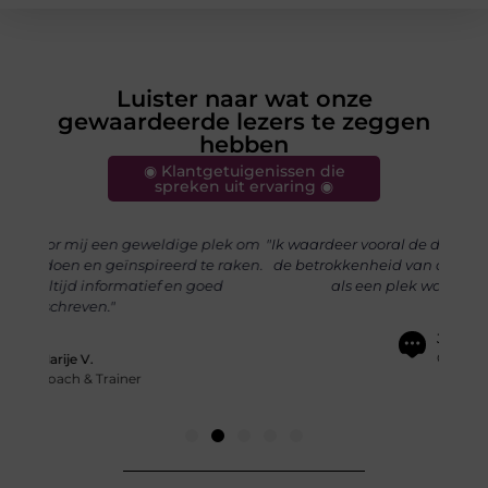
Luister naar wat onze
gewaardeerde lezers te zeggen
hebben
◉ Klantgetuigenissen die
spreken uit ervaring ◉
lek om
"Ik waardeer vooral de diversiteit aan onderwerpen en
"Dan
 raken.
de betrokkenheid van de community. Het voelt echt
schri
d
als een plek waar je gehoord wordt."
Johan D.
Ondernemer