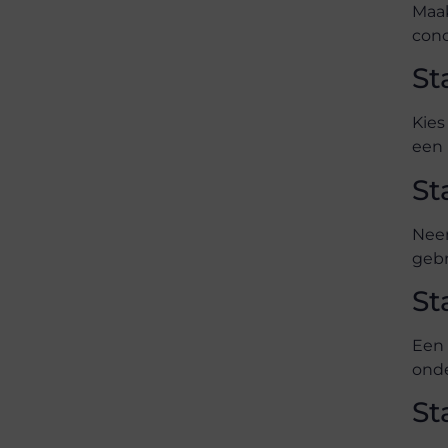
Maak
conc
St
Kies
een 
St
Neem
geb
St
Een 
onde
St