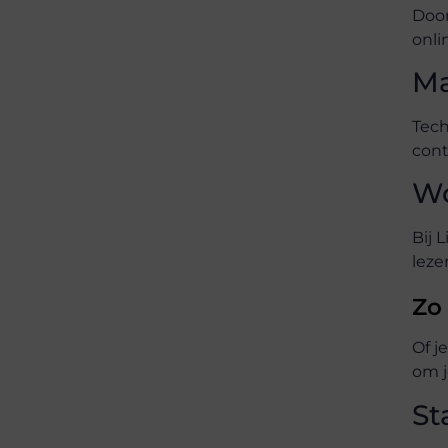
Door
onli
Ma
Tech
cont
Wo
Bij 
leze
Zo 
Of j
om j
St