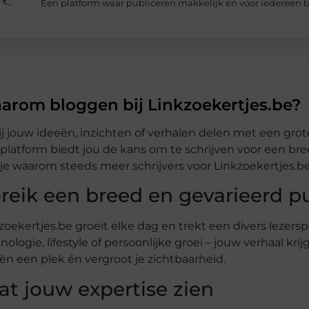
Een platform waar publiceren makkelijk en voor iedereen be
arom bloggen bij Linkzoekertjes.be?
jij jouw ideeën, inzichten of verhalen delen met een grot
platform biedt jou de kans om te schrijven voor een br
 je waarom steeds meer schrijvers voor Linkzoekertjes.be
reik een breed en gevarieerd p
zoekertjes.be groeit elke dag en trekt een divers lezersp
nologie, lifestyle of persoonlijke groei – jouw verhaal kr
ën een plek én vergroot je zichtbaarheid.
at jouw expertise zien