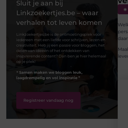
ve
Sluit je aan bij
◉ 
Linkzoekertjes.be – waar
verhalen tot leven komen
Welk
pers
Linkzoekertjes.be is de ontmoetingsplek voor
daar
iedereen met een liefde voor schrijven, lezen en
creativiteit. Heb jij een passie voor bloggen, het
Maak
delen van ideeën of het ontdekken van
leve
inspirerende content? Dan ben je hier helemaal
op je plek!
❝
Samen maken we bloggen leuk,
laagdrempelig en vol inspiratie
❞
Registreer vandaag nog