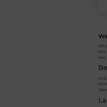
Wa
Wil 
Ons 
lees
Be
Link
tech
idee
La