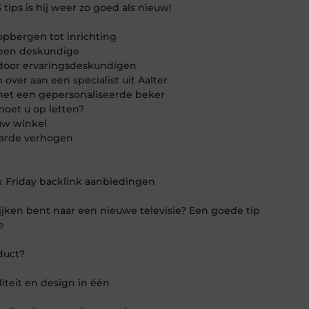
tips is hij weer zo goed als nieuw!
pbergen tot inrichting
j een deskundige
 door ervaringsdeskundigen
ver aan een specialist uit Aalter
 met een gepersonaliseerde beker
moet u op letten?
 uw winkel
aarde verhogen
k Friday backlink aanbiedingen
kijken bent naar een nieuwe televisie? Een goede tip
e
duct?
liteit en design in één