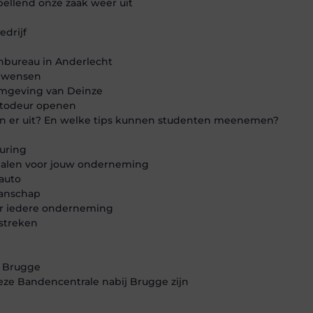
bellend onze zaak weer uit
edrijf
nbureau in Anderlecht
w wensen
omgeving van Deinze
utodeur openen
en er uit? En welke tips kunnen studenten meenemen?
euring
dpalen voor jouw onderneming
auto
manschap
or iedere onderneming
streken
n Brugge
eze Bandencentrale nabij Brugge zijn