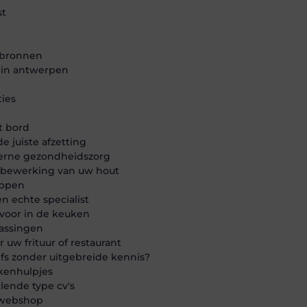
st
iebronnen
 in antwerpen
ties
t bord
e juiste afzetting
derne gezondheidszorg
 bewerking van uw hout
appen
 echte specialist
 voor in de keuken
passingen
uw frituur of restaurant
fs zonder uitgebreide kennis?
ukenhulpjes
llende type cv's
e webshop