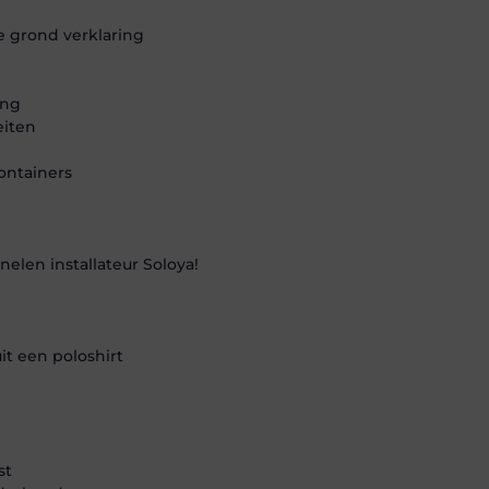
e grond verklaring
ing
eiten
ontainers
len installateur Soloya!
it een poloshirt
st