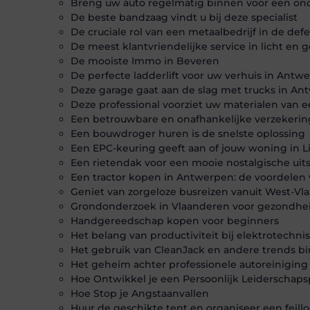
Breng uw auto regelmatig binnen voor een o
De beste bandzaag vindt u bij deze specialist
De cruciale rol van een metaalbedrijf in de defe
De meest klantvriendelijke service in licht en g
De mooiste Immo in Beveren
De perfecte ladderlift voor uw verhuis in Antw
Deze garage gaat aan de slag met trucks in A
Deze professional voorziet uw materialen van e
Een betrouwbare en onafhankelijke verzekeri
Een bouwdroger huren is de snelste oplossing
Een EPC-keuring geeft aan of jouw woning in L
Een rietendak voor een mooie nostalgische uits
Een tractor kopen in Antwerpen: de voordele
Geniet van zorgeloze busreizen vanuit West-Vl
Grondonderzoek in Vlaanderen voor gezondhei
Handgereedschap kopen voor beginners
Het belang van productiviteit bij elektrotechni
Het gebruik van CleanJack en andere trends 
Het geheim achter professionele autoreiniging 
Hoe Ontwikkel je een Persoonlijk Leiderschaps
Hoe Stop je Angstaanvallen
Huur de geschikte tent en organiseer een feill