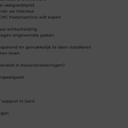
 vastgoedstylist
g van uw interieur
 CNC freesmachine wilt kopen
 uw echtscheiding
d tegen ongewenste gasten
parend en gemakkelijk te laten installeren
aten leven
ecialist in bouwverzekeringen?
enspeelgoed
 support in Gent
ingen