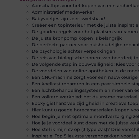
Aanschaftips voor het kopen van een archiefka
Administratief medewerker
Babyvoetjes zijn zeer kwetsbaar!
Creëer een topinterieur met de juiste inspirat
De gouden regels voor het plaatsen van ramen
De juiste bronpomp kopen is belangrijk
De perfecte partner voor huishoudelijke repara
De psychologie achter verpakkingen
De reis van biologische bonen: van boerderij to
De volgende stap in bouwveiligheid: Kies voor d
De voordelen van online apotheken in de mo
Een CNC-machine zorgt voor een nauwkeurige
Een koelkast repareren in een paar simpele st
Een luchtbehandelingssysteem en meer van een
Een volkern werkblad: het duurzame materiaal
Epoxy giethars: veelzijdigheid in creatieve toe
Hier kunt u goede horecamaterialen kopen voor 
Hoe begin je met optimale mondverzorging zel
Hoe je je voordeel kunt doen met de juiste ke
Hoe stel ik mijn cv op (3 type cv's)? Drie verschi
Inspiratie: Top 5 leukste verzendzakken voor j