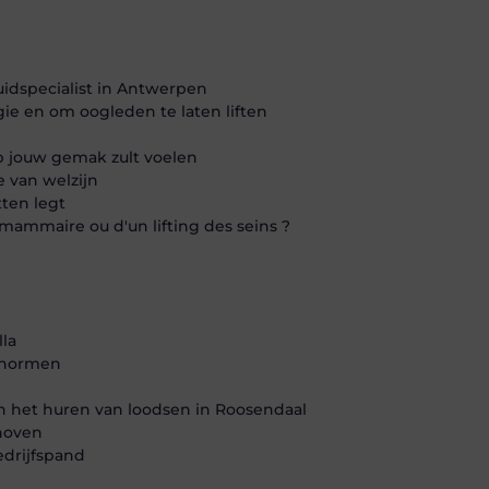
uidspecialist in Antwerpen
gie en om oogleden te laten liften
op jouw gemak zult voelen
 van welzijn
ten legt
 mammaire ou d'un lifting des seins ?
lla
dsnormen
 in het huren van loodsen in Roosendaal
dhoven
edrijfspand