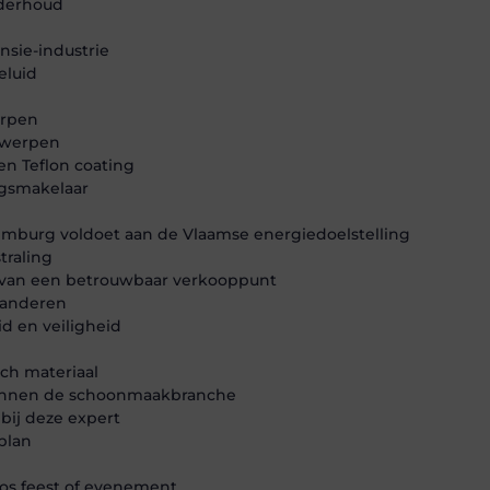
nderhoud
nsie-industrie
eluid
erpen
ntwerpen
en Teflon coating
ngsmakelaar
imburg voldoet aan de Vlaamse energiedoelstelling
traling
n van een betrouwbaar verkooppunt
aanderen
d en veiligheid
sch materiaal
binnen de schoonmaakbranche
bij deze expert
plan
oos feest of evenement