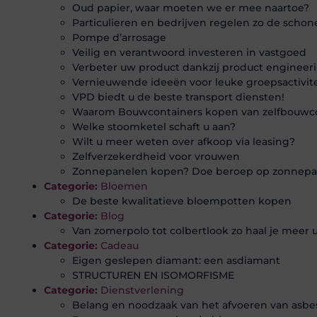
Oud papier, waar moeten we er mee naartoe?
Particulieren en bedrijven regelen zo de schon
Pompe d’arrosage
Veilig en verantwoord investeren in vastgoed
Verbeter uw product dankzij product engineer
Vernieuwende ideeën voor leuke groepsactivit
VPD biedt u de beste transport diensten!
Waarom Bouwcontainers kopen van zelfbouwc
Welke stoomketel schaft u aan?
Wilt u meer weten over afkoop via leasing?
Zelfverzekerdheid voor vrouwen
Zonnepanelen kopen? Doe beroep op zonnepane
Categorie:
Bloemen
De beste kwalitatieve bloempotten kopen
Categorie:
Blog
Van zomerpolo tot colbertlook zo haal je meer u
Categorie:
Cadeau
Eigen geslepen diamant: een asdiamant
STRUCTUREN EN ISOMORFISME
Categorie:
Dienstverlening
Belang en noodzaak van het afvoeren van asbe