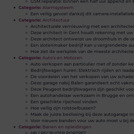
GSM reparatie: binnen een half uur append en 
Categorie:
Alarmsysteem
Een veilig gevoel dankzij dit camera-installatieb
Categorie:
Architectuur
Architecturale vernieuwing met een architecte
Deze architect in Gent houdt rekening met u
Deze architect ontwerpt uw droomhuis in de 
Een slotenmaker bedrijf kan u vergrendelde a
Hoe ziet de werkplek van de meeste architect
Categorie:
Auto's en Motoren
Auto verkopen aan particulier met of zonder k
Bedrijfswagen huren: Elektrisch rijden en laa
De voordelen van het verkopen van uw schade
Deze garage nabij Balen garandeert echt vak
Deze Peugeot bedrijfswagens zijn geschikt vo
Een autohandelaar werkzaam in Brugge en om
Een geschikte rijschool vinden
Hoe veilig zijn rolstoelbussen?
Maak de juiste beslissing bij deze autogarage i
Voor nieuwe banden voor uw auto moet u bij d
Categorie:
Banen en opleidingen
HR / RECRUITER PORTRET