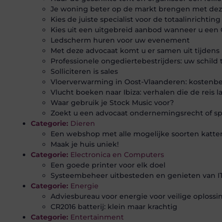
Je woning beter op de markt brengen met deze
Kies de juiste specialist voor de totaalinrichtin
Kies uit een uitgebreid aanbod wanneer u een
Ledscherm huren voor uw evenement
Met deze advocaat komt u er samen uit tijdens
Professionele ongediertebestrijders: uw schil
Solliciteren is sales
Vloerverwarming in Oost-Vlaanderen: kostenbes
Vlucht boeken naar Ibiza: verhalen die de reis l
Waar gebruik je Stock Music voor?
Zoekt u een advocaat ondernemingsrecht of sp
Categorie:
Dieren
Een webshop met alle mogelijke soorten katt
Maak je huis uniek!
Categorie:
Electronica en Computers
Een goede printer voor elk doel
Systeembeheer uitbesteden en genieten van IT
Categorie:
Energie
Adviesbureau voor energie voor veilige oploss
CR2016 batterij: klein maar krachtig
Categorie:
Entertainment