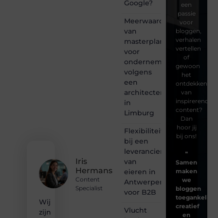
Google?
een
passie
Meerwaarde
voor
van
bloggen,
verhalen
masterplanning
vertellen
voor
of
ondernemingen
gewoon
volgens
het
een
ontdekken
architectenbureau
van
inspirerende
in
content?
Limburg
Dan
hoor jij
Flexibiliteit
bij ons!
bij een
leverancier
❝
Iris
van
Samen
Hermans
eieren in
maken
Content
we
Antwerpen
Specialist
bloggen
voor B2B
toegankelijk,
Wij
creatief
Vlucht
zijn
en