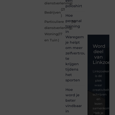
een
dienstverlening
)
poloshirt
(21
Bedrijven
Hoe
)
personal
Particuliere
(18
training
dienstverlening
)
in
Woning
(17
Waregem
en Tuin
)
je helpt
Word
om meer
deel
zelfvertrouwen
van
te
Linkzoeke
krijgen
tijdens
Linkzoekertjes
het
is dé
sporten
plek
waar
Hoe
creativiteit,
schrijven
word je
en
beter
lezen
vindbaar
samenkomen.
in
Heb je