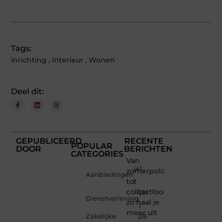
Tags:
Inrichting
,
Interieur
,
Wonen
Deel dit:
GEPUBLICEERD
RECENTE
POPULAR
DOOR
BERICHTEN
CATEGORIES
Van
(41
zomerpolo
Aanbiedingen
tot
)
colbertlook
(34
Dienstverlening
zo haal je
)
meer uit
Zakelijke
(26