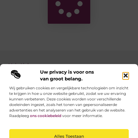
Main Links
Uw privacy is voor ons
Backlinks kopen: zo verbeter je de autoriteit van je website
Geld verdienen met je website: zo maak je van jouw site een inkomstenbron
van groot belang.
Wij gebruiken cookies en vergelijkbare technologieën om inzicht
te krijgen in hoe u onze website gebruikt, zodat we uw ervaring
Linkzoekertjes.be brengt je elke dag iets nieuws
kunnen verbeteren. Deze cookies worden voor verschillende
Inspirerende blogs en waardevolle tips voor een
doeleinden ingezet, zoals het tonen van gepersonaliseerde
slimmer en leuker internetgebruik.
advertenties en het analyseren van het gebruik van de website.
Raadpleeg
ons cookiebeleid
voor meer informatie.
Website index
Cookiebeleid (EU)
Alles Toestaan