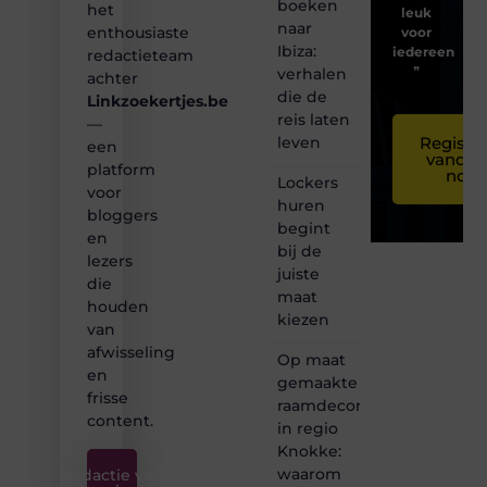
boeken
het
leuk
naar
enthousiaste
voor
Ibiza:
iedereen
redactieteam
❞
verhalen
achter
die de
Linkzoekertjes.be
reis laten
—
leven
Registre
een
vandaa
platform
nog
Lockers
voor
huren
bloggers
begint
en
bij de
lezers
juiste
die
maat
houden
kiezen
van
afwisseling
Op maat
en
gemaakte
frisse
raamdecoratie
content.
in regio
Knokke:
waarom
Redactie van