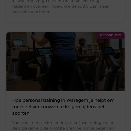
Je wilt er verzorgd uitzien, maar niet elke dag
nadenken over een ingewikkelde outfit. Dan is een
poloshirt voor heren
GEZONDHEID
Hoe personal training in Waregem je helpt om
meer zelfvertrouwen te krijgen tijdens het
sporten
Voor veel mensen is niet de fysieke inspanning, maar
de onzekerheid de grootste drempel om te beginnen