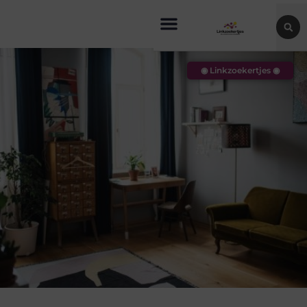
◉ Linkzoekertjes ◉