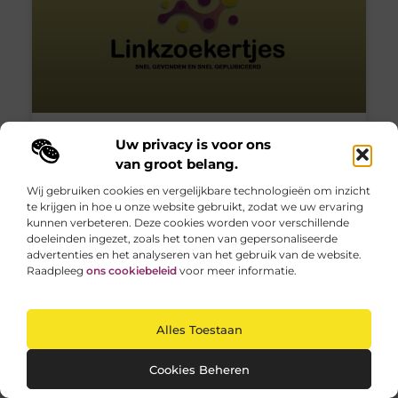
Uw privacy is voor ons
Huur de geschikte tent en
van groot belang.
organiseer een feilloos
Wij gebruiken cookies en vergelijkbare technologieën om inzicht
feest of evenement
te krijgen in hoe u onze website gebruikt, zodat we uw ervaring
kunnen verbeteren. Deze cookies worden voor verschillende
doeleinden ingezet, zoals het tonen van gepersonaliseerde
Bij een feest of evenement ga je al vrij snel
advertenties en het analyseren van het gebruik van de website.
kijken naar goede feesttenten om te huren. Je
Raadpleeg
ons cookiebeleid
voor meer informatie.
wilt iets kiezen dat perfect past binnen
DIENSTVERLENING
Alles Toestaan
Cookies Beheren