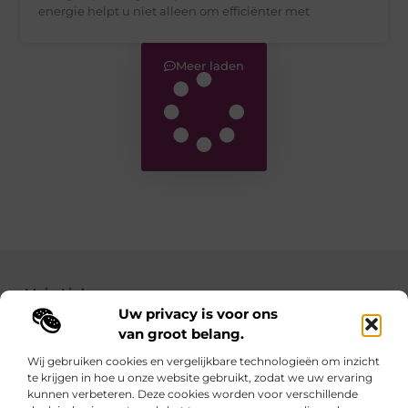
energie helpt u niet alleen om efficiënter met
Meer laden
Main Links
Uw privacy is voor ons
Backlinks kopen: zo verbeter je de autoriteit van je website
Geld verdienen met je website: zo maak je van jouw site een inkomstenbron
van groot belang.
Wij gebruiken cookies en vergelijkbare technologieën om inzicht
te krijgen in hoe u onze website gebruikt, zodat we uw ervaring
Linkzoekertjes.be brengt je elke dag iets nieuws
kunnen verbeteren. Deze cookies worden voor verschillende
Inspirerende blogs en waardevolle tips voor een