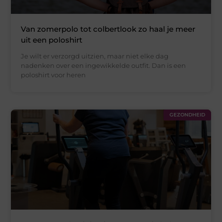
Van zomerpolo tot colbertlook zo haal je meer
uit een poloshirt
Je wilt er verzorgd uitzien, maar niet elke dag
nadenken over een ingewikkelde outfit. Dan is een
poloshirt voor heren
GEZONDHEID