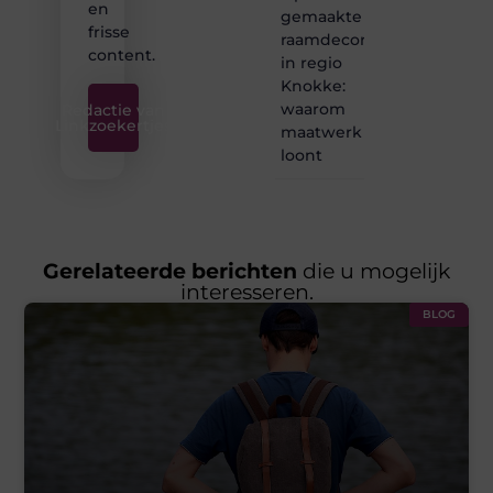
en
gemaakte
frisse
raamdecoratie
content.
in regio
Knokke:
waarom
Redactie van
Linkzoekertjes
maatwerk
loont
Gerelateerde berichten
die u mogelijk
interesseren.
BLOG