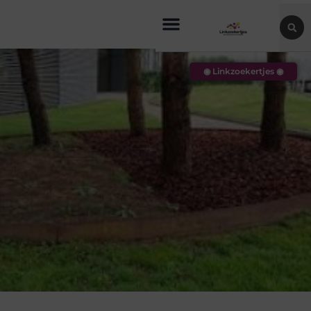
◉ Linkzoekertjes ◉