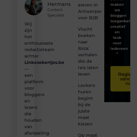
Hermans
eieren in
maken
Content
we
Antwerpen
Specialist
bloggen
voor B2B
toegankelijk,
Wij
creatief
Vlucht
zijn
en
boeken
het
leuk
naar
enthousiaste
voor
Ibiza:
iedereen
redactieteam
❞
verhalen
achter
die de
Linkzoekertjes.be
reis laten
—
leven
Registre
een
vandaa
platform
nog
Lockers
voor
huren
bloggers
begint
en
bij de
lezers
juiste
die
maat
houden
kiezen
van
afwisseling
Op maat