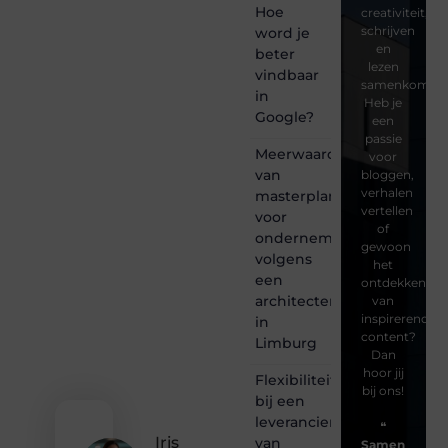
Hoe
creativiteit,
schrijven
word je
en
beter
lezen
vindbaar
samenkomen.
in
Heb je
Google?
een
passie
Meerwaarde
voor
van
bloggen,
verhalen
masterplanning
vertellen
voor
of
ondernemingen
gewoon
volgens
het
een
ontdekken
architectenbureau
van
inspirerende
in
content?
Limburg
Dan
hoor jij
Flexibiliteit
bij ons!
bij een
leverancier
❝
Iris
van
Samen