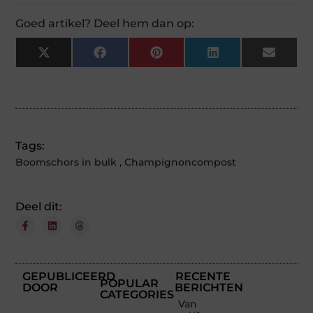
Goed artikel? Deel hem dan op:
X
Facebook
Pinterest
LinkedIn
Email
(Twitter)
Tags:
Boomschors in bulk
,
Champignoncompost
Deel dit:
GEPUBLICEERD
RECENTE
POPULAR
DOOR
BERICHTEN
CATEGORIES
Van