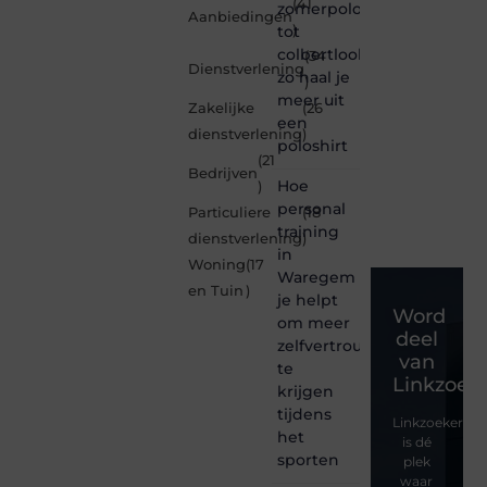
(41
zomerpolo
Aanbiedingen
tot
)
colbertlook
(34
Dienstverlening
zo haal je
)
meer uit
Zakelijke
(26
een
dienstverlening
)
poloshirt
(21
Bedrijven
Hoe
)
personal
Particuliere
(18
training
dienstverlening
)
in
Woning
(17
Waregem
en Tuin
)
je helpt
Word
om meer
deel
zelfvertrouwen
van
te
Linkzoeke
krijgen
tijdens
Linkzoekertjes
het
is dé
sporten
plek
waar