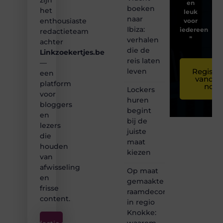
zijn
en
boeken
het
leuk
naar
enthousiaste
voor
Ibiza:
iedereen
redactieteam
❞
verhalen
achter
die de
Linkzoekertjes.be
reis laten
—
leven
Registre
een
vandaa
platform
nog
Lockers
voor
huren
bloggers
begint
en
bij de
lezers
juiste
die
maat
houden
kiezen
van
afwisseling
Op maat
en
gemaakte
frisse
raamdecoratie
content.
in regio
Knokke:
waarom