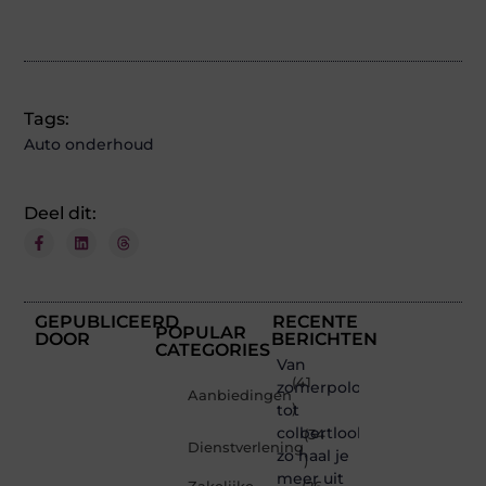
(Twitter)
Tags:
Auto onderhoud
Deel dit:
GEPUBLICEERD
RECENTE
POPULAR
DOOR
BERICHTEN
CATEGORIES
Van
(41
zomerpolo
Aanbiedingen
tot
)
colbertlook
(34
Dienstverlening
zo haal je
)
meer uit