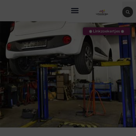
◉ Linkzoekertjes ◉