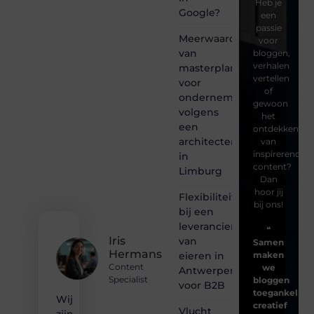
Heb je
Google?
een
passie
Meerwaarde
voor
van
bloggen,
verhalen
masterplanning
vertellen
voor
of
ondernemingen
gewoon
volgens
het
een
ontdekken
architectenbureau
van
inspirerende
in
content?
Limburg
Dan
hoor jij
Flexibiliteit
bij ons!
bij een
leverancier
❝
Iris
van
Samen
Hermans
eieren in
maken
Content
we
Antwerpen
Specialist
bloggen
voor B2B
toegankelijk,
Wij
creatief
Vlucht