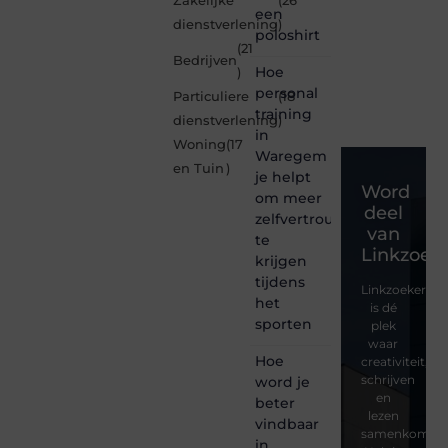
Zakelijke
(26
een
dienstverlening
)
poloshirt
(21
Bedrijven
Hoe
)
personal
Particuliere
(18
training
dienstverlening
)
in
Woning
(17
Waregem
en Tuin
)
je helpt
Word
om meer
deel
zelfvertrouwen
van
te
Linkzoeke
krijgen
tijdens
Linkzoekertjes
het
is dé
sporten
plek
waar
Hoe
creativiteit,
schrijven
word je
en
beter
lezen
vindbaar
samenkomen.
in