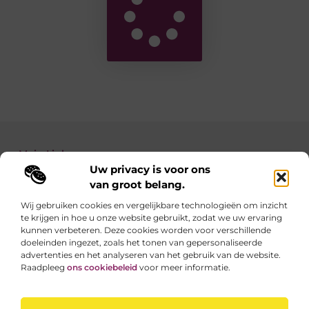
Main Links
Uw privacy is voor ons
Backlinks kopen: zo verbeter je de autoriteit van je website
Geld verdienen met je website: zo maak je van jouw site een inkomstenbron
van groot belang.
Wij gebruiken cookies en vergelijkbare technologieën om inzicht
te krijgen in hoe u onze website gebruikt, zodat we uw ervaring
Linkzoekertjes.be brengt je elke dag iets nieuws
kunnen verbeteren. Deze cookies worden voor verschillende
Inspirerende blogs en waardevolle tips voor een
doeleinden ingezet, zoals het tonen van gepersonaliseerde
slimmer en leuker internetgebruik.
advertenties en het analyseren van het gebruik van de website.
Raadpleeg
ons cookiebeleid
voor meer informatie.
Website index
Cookiebeleid (EU)