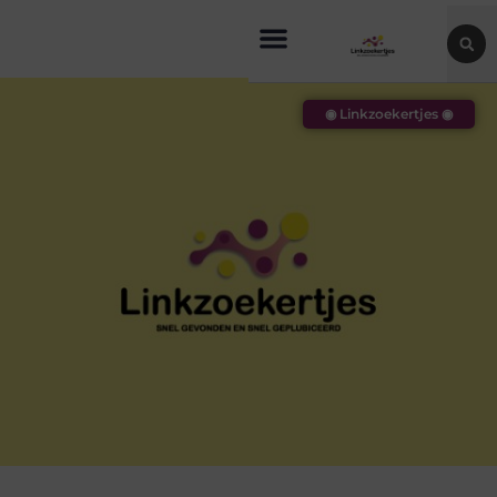
◉ Linkzoekertjes ◉