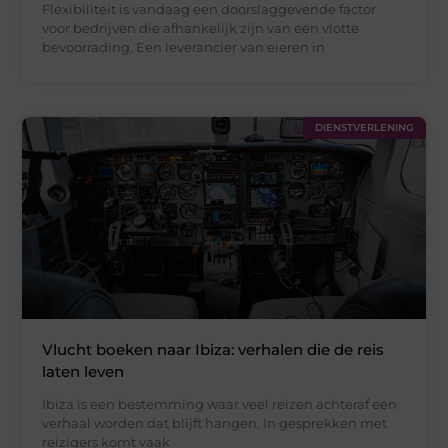
Flexibiliteit is vandaag een doorslaggevende factor
voor bedrijven die afhankelijk zijn van een vlotte
bevoorrading. Een leverancier van eieren in
DIENSTVERLENING
Vlucht boeken naar Ibiza: verhalen die de reis
laten leven
Ibiza is een bestemming waar veel reizen achteraf een
verhaal worden dat blijft hangen. In gesprekken met
reizigers komt vaak