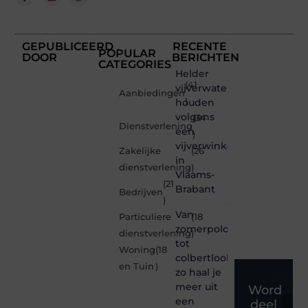
GEPUBLICEERD
RECENTE
POPULAR
DOOR
BERICHTEN
CATEGORIES
Helder
(41
vijverwater
Aanbiedingen
houden
)
volgens
(34
Dienstverlening
een
)
vijverwinkel
Zakelijke
(26
in
dienstverlening
)
Vlaams-
(21
Brabant
Bedrijven
)
Van
Particuliere
(18
zomerpolo
dienstverlening
)
tot
Woning
(18
colbertlook
en Tuin
)
zo haal je
meer uit
Word
een
deel