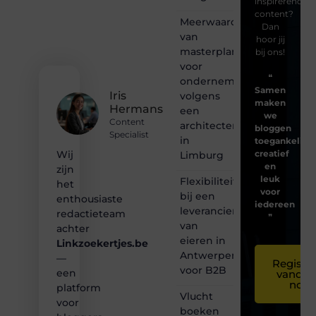
inspirerende
content?
Meerwaarde
Dan
van
hoor jij
masterplanning
bij ons!
voor
❝
ondernemingen
Samen
Iris
volgens
maken
Hermans
een
we
Content
architectenbureau
bloggen
Specialist
in
toegankelijk,
creatief
Wij
Limburg
en
zijn
leuk
Flexibiliteit
het
voor
bij een
enthousiaste
iedereen
leverancier
redactieteam
❞
van
achter
eieren in
Linkzoekertjes.be
Antwerpen
—
Registre
voor B2B
een
vandaa
nog
platform
Vlucht
voor
boeken