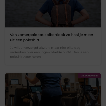
Van zomerpolo tot colbertlook zo haal je meer
uit een poloshirt
Je wilt er verzorgd uitzien, maar niet elke dag
nadenken over een ingewikkelde outfit. Dan is een
poloshirt voor heren
GEZONDHEID