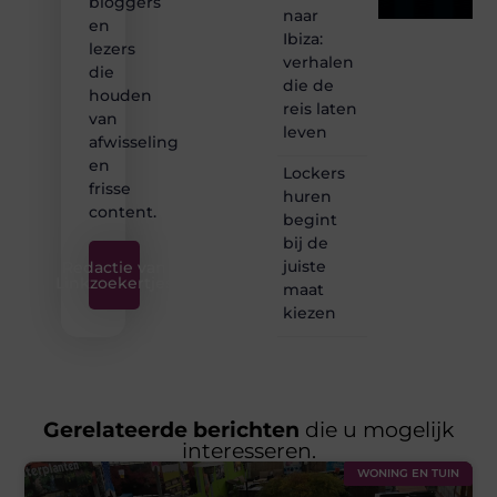
bloggers
naar
en
Ibiza:
lezers
verhalen
die
die de
houden
reis laten
van
leven
afwisseling
en
Lockers
frisse
huren
content.
begint
bij de
juiste
Redactie van
Linkzoekertjes
maat
kiezen
Gerelateerde berichten
die u mogelijk
interesseren.
WONING EN TUIN