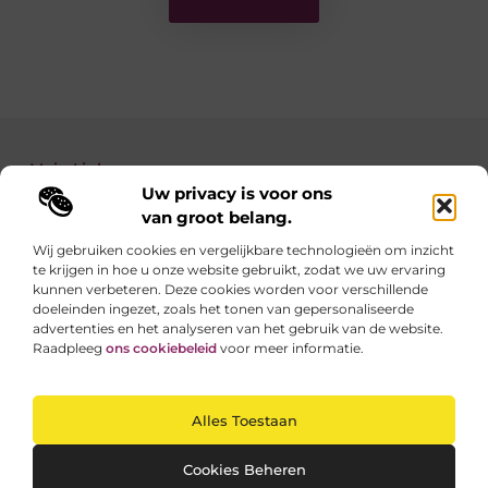
Main Links
Uw privacy is voor ons
Backlinks kopen: zo verbeter je de autoriteit van je website
Geld verdienen met je website: zo maak je van jouw site een inkomstenbron
van groot belang.
Wij gebruiken cookies en vergelijkbare technologieën om inzicht
te krijgen in hoe u onze website gebruikt, zodat we uw ervaring
Linkzoekertjes.be brengt je elke dag iets nieuws
kunnen verbeteren. Deze cookies worden voor verschillende
Inspirerende blogs en waardevolle tips voor een
doeleinden ingezet, zoals het tonen van gepersonaliseerde
slimmer en leuker internetgebruik.
advertenties en het analyseren van het gebruik van de website.
Raadpleeg
ons cookiebeleid
voor meer informatie.
Website index
Cookiebeleid (EU)
Alles Toestaan
@2025 All Right Reserved. Design by
www.linkzoekertjes.be
Cookies Beheren