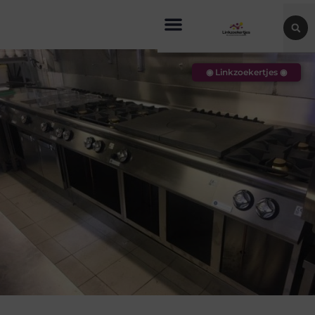
◉ Linkzoekertjes ◉