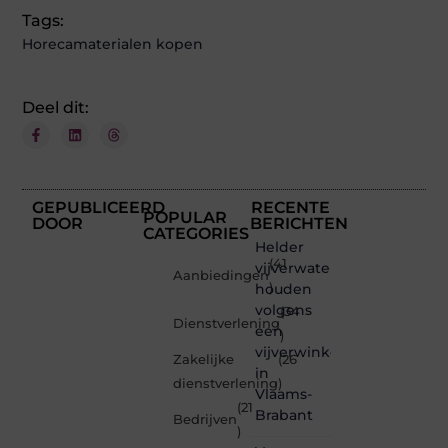
Tags:
Horecamaterialen kopen
Deel dit:
GEPUBLICEERD
RECENTE
POPULAR
DOOR
BERICHTEN
CATEGORIES
Helder
(41
vijverwater
Aanbiedingen
houden
)
volgens
(34
Dienstverlening
een
)
vijverwinkel
Zakelijke
(26
in
dienstverlening
)
Vlaams-
(21
Brabant
Bedrijven
)