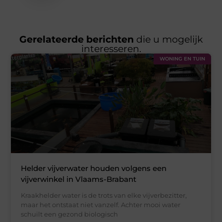
Gerelateerde berichten
die u mogelijk
interesseren.
WONING EN TUIN
Helder vijverwater houden volgens een
vijverwinkel in Vlaams-Brabant
Kraakhelder water is de trots van elke vijverbezitter,
maar het ontstaat niet vanzelf. Achter mooi water
schuilt een gezond biologisch