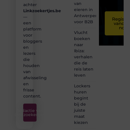
van
achter
eieren in
Linkzoekertjes.be
Antwerpen
—
Registre
voor B2B
een
vandaa
nog
platform
Vlucht
voor
boeken
bloggers
naar
en
Ibiza:
lezers
verhalen
die
die de
houden
reis laten
van
leven
afwisseling
en
Lockers
frisse
huren
content.
begint
bij de
juiste
Redactie van
Linkzoekertjes
maat
kiezen