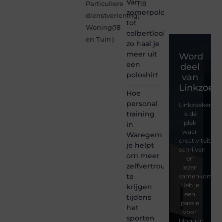
Van
Particuliere
(18
zomerpolo
dienstverlening
)
tot
Woning
(18
colbertlook
en Tuin
)
zo haal je
meer uit
Word
een
deel
poloshirt
van
Linkzoeke
Hoe
personal
Linkzoekertjes
training
is dé
plek
in
waar
Waregem
creativiteit,
je helpt
schrijven
om meer
en
zelfvertrouwen
lezen
te
samenkomen.
Heb je
krijgen
een
tijdens
passie
het
voor
sporten
bloggen,