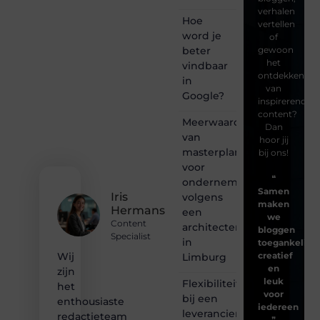
verhalen
Hoe
vertellen
word je
of
beter
gewoon
het
vindbaar
ontdekken
in
van
Google?
inspirerende
content?
Meerwaarde
Dan
van
hoor jij
masterplanning
bij ons!
voor
❝
ondernemingen
Samen
Iris
volgens
maken
Hermans
een
we
Content
architectenbureau
bloggen
Specialist
in
toegankelijk,
creatief
Wij
Limburg
en
zijn
leuk
Flexibiliteit
het
voor
bij een
enthousiaste
iedereen
leverancier
redactieteam
❞