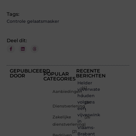
Tags:
Controle gelaatsmasker
Deel dit:
GEPUBLICEERD
RECENTE
POPULAR
DOOR
BERICHTEN
CATEGORIES
Helder
(41
vijverwater
Aanbiedingen
houden
)
volgens
(34
Dienstverlening
een
)
vijverwinkel
Zakelijke
(26
in
dienstverlening
)
Vlaams-
(21
Brabant
Bedrijven