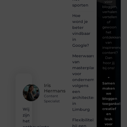
voor
sporten
bloggen,
verhalen
Hoe
vertellen
word je
of
beter
gewoon
het
vindbaar
ontdekken
in
van
Google?
inspirerende
content?
Meerwaarde
Dan
van
hoor jij
masterplanning
bij ons!
voor
❝
ondernemingen
Samen
Iris
volgens
maken
Hermans
een
we
Content
architectenbureau
bloggen
Specialist
in
toegankelijk,
creatief
Wij
Limburg
en
zijn
leuk
Flexibiliteit
het
voor
bij een