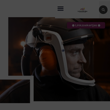
◉ Linkzoekertjes ◉