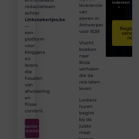
enthousiaste
iedereen
leverancier
redactieteam
❞
van
achter
eieren in
Linkzoekertjes.be
Antwerpen
—
Registre
voor B2B
een
vandaa
nog
platform
Vlucht
voor
boeken
bloggers
naar
en
Ibiza:
lezers
verhalen
die
die de
houden
reis laten
van
leven
afwisseling
en
Lockers
frisse
huren
content.
begint
bij de
juiste
Redactie van
Linkzoekertjes
maat
kiezen