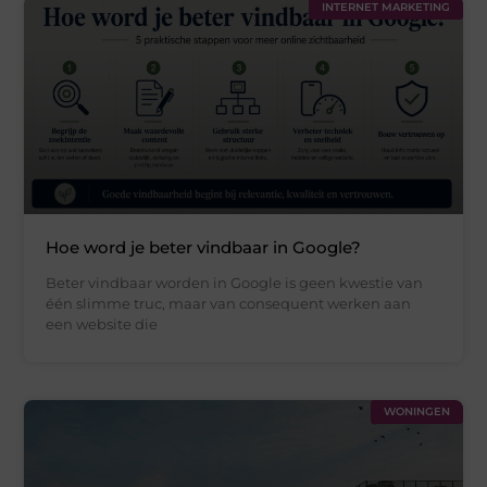
INTERNET MARKETING
Hoe word je beter vindbaar in Google?
Beter vindbaar worden in Google is geen kwestie van
één slimme truc, maar van consequent werken aan
een website die
WONINGEN