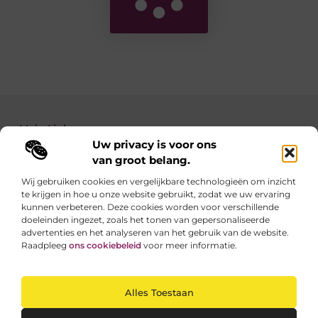
Main Links
Uw privacy is voor ons
Backlinks kopen: zo verbeter je de autoriteit van je website
Geld verdienen met je website: zo maak je van jouw site een inkomstenbron
van groot belang.
Wij gebruiken cookies en vergelijkbare technologieën om inzicht
te krijgen in hoe u onze website gebruikt, zodat we uw ervaring
Linkzoekertjes.be brengt je elke dag iets nieuws
kunnen verbeteren. Deze cookies worden voor verschillende
Inspirerende blogs en waardevolle tips voor een
doeleinden ingezet, zoals het tonen van gepersonaliseerde
slimmer en leuker internetgebruik.
advertenties en het analyseren van het gebruik van de website.
Raadpleeg
ons cookiebeleid
voor meer informatie.
Website index
Cookiebeleid (EU)
Alles Toestaan
@2025 All Right Reserved. Design by