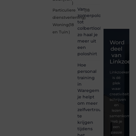
)
Van
Particuliere
(18
zomerpolo
dienstverlening
)
tot
Woning
(18
colbertlook
en Tuin
)
zo haal je
meer uit
Word
een
deel
poloshirt
van
Linkzoeke
Hoe
personal
Linkzoekertjes
training
is dé
plek
in
waar
Waregem
creativiteit,
je helpt
schrijven
om meer
en
zelfvertrouwen
lezen
te
samenkomen.
Heb je
krijgen
een
tijdens
passie
het