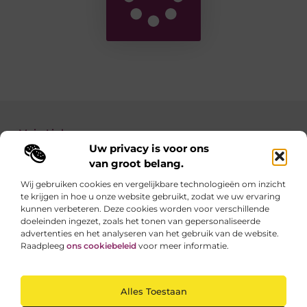
Main Links
Uw privacy is voor ons
Backlinks kopen: zo verbeter je de autoriteit van je website
Geld verdienen met je website: zo maak je van jouw site een inkomstenbron
van groot belang.
Wij gebruiken cookies en vergelijkbare technologieën om inzicht
te krijgen in hoe u onze website gebruikt, zodat we uw ervaring
Linkzoekertjes.be brengt je elke dag iets nieuws
kunnen verbeteren. Deze cookies worden voor verschillende
Inspirerende blogs en waardevolle tips voor een
doeleinden ingezet, zoals het tonen van gepersonaliseerde
slimmer en leuker internetgebruik.
advertenties en het analyseren van het gebruik van de website.
Raadpleeg
ons cookiebeleid
voor meer informatie.
Website index
Cookiebeleid (EU)
Alles Toestaan