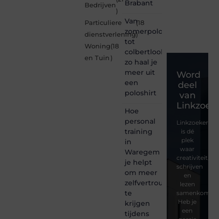
Brabant
Bedrijven
)
Van
Particuliere
(18
zomerpolo
dienstverlening
)
tot
Woning
(18
colbertlook
en Tuin
)
zo haal je
meer uit
Word
een
deel
poloshirt
van
Linkzoeke
Hoe
personal
Linkzoekertjes
training
is dé
plek
in
waar
Waregem
creativiteit,
je helpt
schrijven
om meer
en
zelfvertrouwen
lezen
te
samenkomen.
Heb je
krijgen
een
tijdens