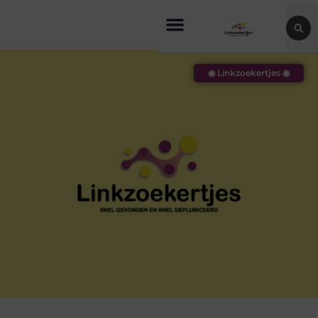
◉ Linkzoekertjes ◉