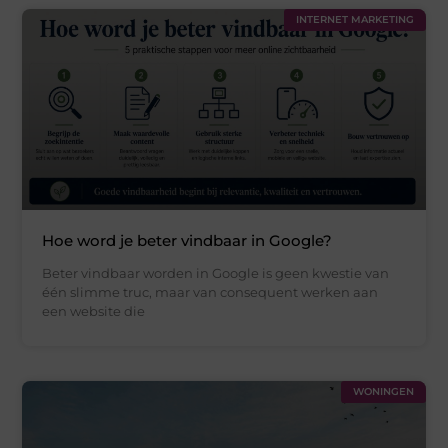
INTERNET MARKETING
Hoe word je beter vindbaar in Google?
Beter vindbaar worden in Google is geen kwestie van
één slimme truc, maar van consequent werken aan
een website die
WONINGEN