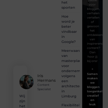
passie
het
voor
sporten
bloggen,
verhalen
Hoe
vertellen
word je
of
beter
gewoon
het
vindbaar
ontdekken
in
van
Google?
inspirerende
content?
Meerwaarde
Dan
van
hoor jij
masterplanning
bij ons!
voor
❝
ondernemingen
Samen
Iris
volgens
maken
Hermans
een
we
Content
architectenbureau
bloggen
Specialist
in
toegankelijk,
creatief
Wij
Limburg
en
zijn
leuk
Flexibiliteit
het