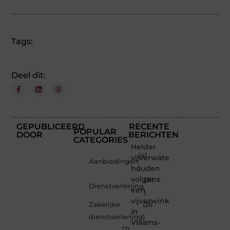
Tags:
Deel dit:
GEPUBLICEERD
RECENTE
POPULAR
DOOR
BERICHTEN
CATEGORIES
Helder
(41
vijverwater
Aanbiedingen
houden
)
volgens
(34
Dienstverlening
een
)
vijverwinkel
Zakelijke
(26
in
dienstverlening
)
Vlaams-
(21