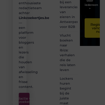
voor
bij een
enthousiaste
iedereen
leverancier
redactieteam
❞
van
achter
eieren in
Linkzoekertjes.be
Antwerpen
—
Registre
voor B2B
een
vandaa
nog
platform
Vlucht
voor
boeken
bloggers
naar
en
Ibiza:
lezers
verhalen
die
die de
houden
reis laten
van
leven
afwisseling
en
Lockers
frisse
huren
content.
begint
bij de
juiste
Redactie van
Linkzoekertjes
maat