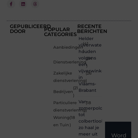
GEPUBLICEERD
RECENTE
POPULAR
DOOR
BERICHTEN
CATEGORIES
Helder
(41
vijverwater
Aanbiedingen
houden
)
volgens
(34
Dienstverlening
een
)
vijverwinkel
Zakelijke
(26
in
dienstverlening
)
Vlaams-
(21
Brabant
Bedrijven
)
Van
Particuliere
(18
zomerpolo
dienstverlening
)
tot
Woning
(18
colbertlook
en Tuin
)
zo haal je
meer uit
Word