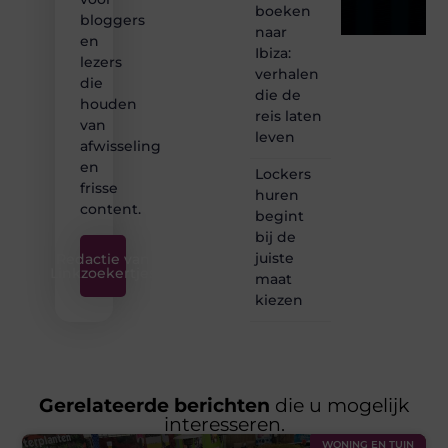
boeken
bloggers
naar
en
Ibiza:
lezers
verhalen
die
die de
houden
reis laten
van
leven
afwisseling
en
Lockers
frisse
huren
content.
begint
bij de
juiste
Redactie van
Linkzoekertjes
maat
kiezen
Gerelateerde berichten
die u mogelijk
interesseren.
WONING EN TUIN