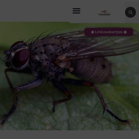
◉ Linkzoekertjes ◉