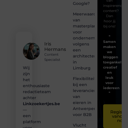
van
Google?
inspirerende
content?
Meerwaarde
Dan
van
hoor jij
masterplanning
bij ons!
voor
❝
ondernemingen
Samen
Iris
volgens
maken
Hermans
een
we
Content
architectenbureau
bloggen
Specialist
in
toegankelijk,
creatief
Wij
Limburg
en
zijn
leuk
Flexibiliteit
het
voor
bij een
enthousiaste
iedereen
leverancier
redactieteam
❞
van
achter
eieren in
Linkzoekertjes.be
Antwerpen
—
Registre
voor B2B
een
vandaa
nog
platform
Vlucht
voor