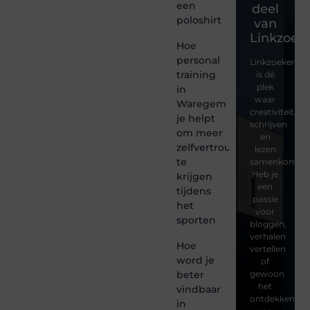
een
deel
poloshirt
van
Linkzoeke
Hoe
personal
Linkzoekertjes
training
is dé
plek
in
waar
Waregem
creativiteit,
je helpt
schrijven
om meer
en
zelfvertrouwen
lezen
te
samenkomen.
Heb je
krijgen
een
tijdens
passie
het
voor
sporten
bloggen,
verhalen
Hoe
vertellen
word je
of
beter
gewoon
het
vindbaar
ontdekken
in