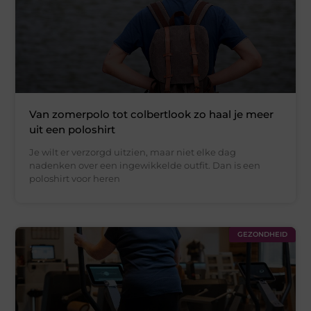
Van zomerpolo tot colbertlook zo haal je meer
uit een poloshirt
Je wilt er verzorgd uitzien, maar niet elke dag
nadenken over een ingewikkelde outfit. Dan is een
poloshirt voor heren
GEZONDHEID