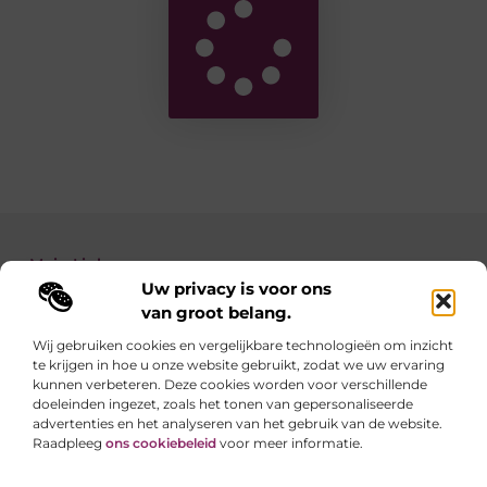
Main Links
Uw privacy is voor ons
Backlinks kopen: zo verbeter je de autoriteit van je website
Geld verdienen met je website: zo maak je van jouw site een inkomstenbron
van groot belang.
Wij gebruiken cookies en vergelijkbare technologieën om inzicht
te krijgen in hoe u onze website gebruikt, zodat we uw ervaring
Linkzoekertjes.be brengt je elke dag iets nieuws
kunnen verbeteren. Deze cookies worden voor verschillende
Inspirerende blogs en waardevolle tips voor een
doeleinden ingezet, zoals het tonen van gepersonaliseerde
slimmer en leuker internetgebruik.
advertenties en het analyseren van het gebruik van de website.
Raadpleeg
ons cookiebeleid
voor meer informatie.
Website index
Cookiebeleid (EU)