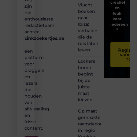
creatief
Vlucht
zijn
en
boeken
het
leuk
naar
enthousiaste
voor
Ibiza:
iedereen
redactieteam
❞
verhalen
achter
die de
Linkzoekertjes.be
reis laten
—
leven
Registre
een
vandaa
platform
nog
Lockers
voor
huren
bloggers
begint
en
bij de
lezers
juiste
die
maat
houden
kiezen
van
afwisseling
Op maat
en
gemaakte
frisse
raamdecoratie
content.
in regio
Knokke: