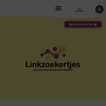
◉ Linkzoekertjes ◉