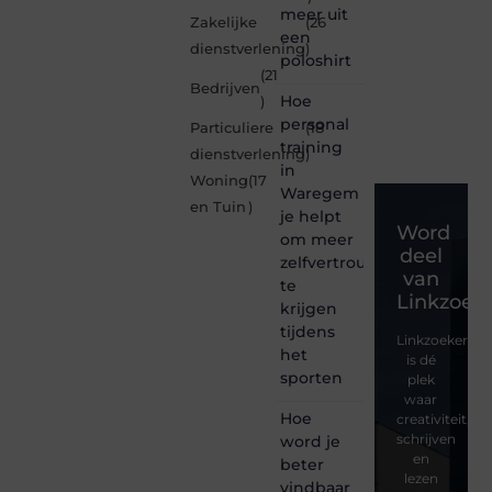
meer uit
Zakelijke
(26
een
dienstverlening
)
poloshirt
(21
Bedrijven
Hoe
)
personal
Particuliere
(18
training
dienstverlening
)
in
Woning
(17
Waregem
en Tuin
)
je helpt
Word
om meer
deel
zelfvertrouwen
van
te
Linkzoeke
krijgen
tijdens
Linkzoekertjes
het
is dé
sporten
plek
waar
Hoe
creativiteit,
schrijven
word je
en
beter
lezen
vindbaar