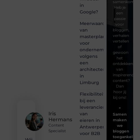
samenkomen.
in
Heb je
Google?
een
passie
Meerwaarde
voor
van
bloggen,
verhalen
masterplanning
vertellen
voor
of
ondernemingen
gewoon
volgens
het
een
ontdekken
architectenbureau
van
inspirerende
in
content?
Limburg
Dan
hoor jij
Flexibiliteit
bij ons!
bij een
leverancier
❝
Iris
van
Samen
Hermans
eieren in
maken
Content
we
Antwerpen
Specialist
bloggen
voor B2B
toegankelijk,
Wij