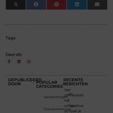
X
Facebook
Pinterest
LinkedIn
Email
(Twitter)
Tags:
Deel dit:
GEPUBLICEERD
RECENTE
POPULAR
DOOR
BERICHTEN
CATEGORIES
Van
(41
zomerpolo
Aanbiedingen
tot
)
colbertlook
(34
Dienstverlening
zo haal je
)