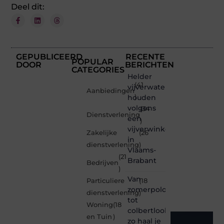
Deel dit:
GEPUBLICEERD
RECENTE
POPULAR
DOOR
BERICHTEN
CATEGORIES
Helder
(41
vijverwater
Aanbiedingen
houden
)
volgens
(34
Dienstverlening
een
)
vijverwinkel
Zakelijke
(26
in
dienstverlening
)
Vlaams-
(21
Brabant
Bedrijven
)
Van
Particuliere
(18
zomerpolo
dienstverlening
)
tot
Woning
(18
colbertlook
en Tuin
)
zo haal je