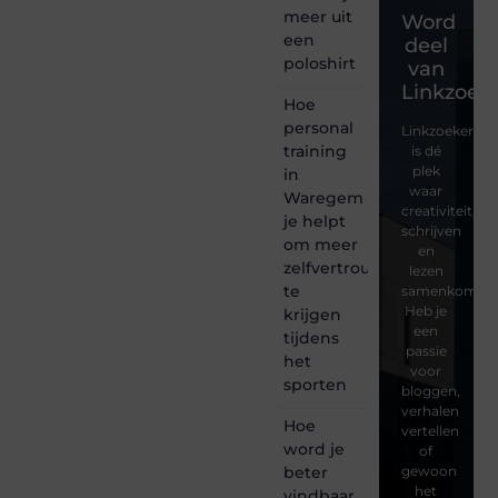
meer uit
Word
een
deel
poloshirt
van
Linkzoeke
Hoe
personal
Linkzoekertjes
training
is dé
plek
in
waar
Waregem
creativiteit,
je helpt
schrijven
om meer
en
zelfvertrouwen
lezen
te
samenkomen.
Heb je
krijgen
een
tijdens
passie
het
voor
sporten
bloggen,
verhalen
Hoe
vertellen
word je
of
beter
gewoon
het
vindbaar