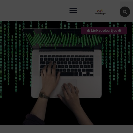
◉ Linkzoekertjes ◉