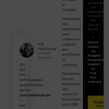
ontdekken
in
van
Google?
inspirerende
content?
Meerwaarde
Dan
van
hoor jij
masterplanning
bij ons!
voor
❝
ondernemingen
Samen
Iris
volgens
maken
Hermans
een
we
Content
architectenbureau
bloggen
Specialist
in
toegankelijk,
creatief
Wij
Limburg
en
zijn
leuk
Flexibiliteit
het
voor
bij een
enthousiaste
iedereen
leverancier
redactieteam
❞
van
achter
eieren in
Linkzoekertjes.be
Antwerpen
—
Registre
voor B2B
een
vandaa