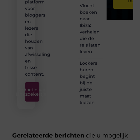
nog
platform
Vlucht
voor
boeken
bloggers
naar
en
Ibiza:
lezers
verhalen
die
die de
houden
reis laten
van
leven
afwisseling
en
Lockers
frisse
huren
content.
begint
bij de
juiste
Redactie van
Linkzoekertjes
maat
kiezen
Gerelateerde berichten
die u mogelijk