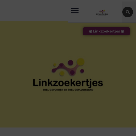
◉ Linkzoekertjes ◉