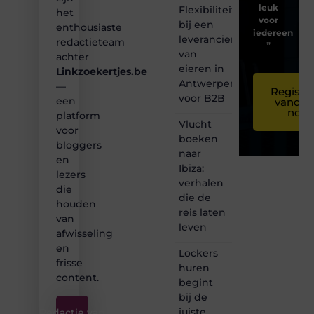
leuk
Flexibiliteit
het
voor
bij een
enthousiaste
iedereen
leverancier
redactieteam
❞
van
achter
eieren in
Linkzoekertjes.be
Antwerpen
—
Registre
voor B2B
een
vandaa
nog
platform
Vlucht
voor
boeken
bloggers
naar
en
Ibiza:
lezers
verhalen
die
die de
houden
reis laten
van
leven
afwisseling
en
Lockers
frisse
huren
content.
begint
bij de
juiste
Redactie van