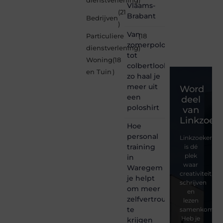
dienstverlening
)
Vlaams-
(21
Brabant
Bedrijven
)
Van
Particuliere
(18
zomerpolo
dienstverlening
)
tot
Woning
(18
colbertlook
en Tuin
)
zo haal je
meer uit
Word
een
deel
poloshirt
van
Linkzoeke
Hoe
personal
Linkzoekertjes
training
is dé
plek
in
waar
Waregem
creativiteit,
je helpt
schrijven
om meer
en
zelfvertrouwen
lezen
te
samenkomen.
Heb je
krijgen