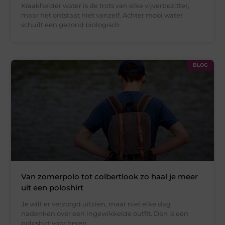
Kraakhelder water is de trots van elke vijverbezitter,
maar het ontstaat niet vanzelf. Achter mooi water
schuilt een gezond biologisch
BLOG
Van zomerpolo tot colbertlook zo haal je meer
uit een poloshirt
Je wilt er verzorgd uitzien, maar niet elke dag
nadenken over een ingewikkelde outfit. Dan is een
poloshirt voor heren