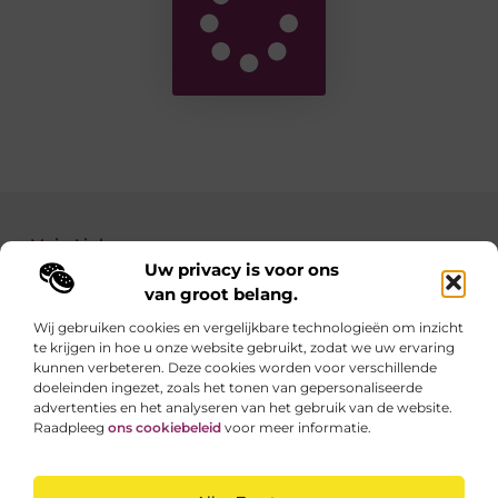
Main Links
Uw privacy is voor ons
Backlinks kopen: zo verbeter je de autoriteit van je website
Geld verdienen met je website: zo maak je van jouw site een inkomstenbron
van groot belang.
Wij gebruiken cookies en vergelijkbare technologieën om inzicht
te krijgen in hoe u onze website gebruikt, zodat we uw ervaring
Linkzoekertjes.be brengt je elke dag iets nieuws
kunnen verbeteren. Deze cookies worden voor verschillende
Inspirerende blogs en waardevolle tips voor een
doeleinden ingezet, zoals het tonen van gepersonaliseerde
slimmer en leuker internetgebruik.
advertenties en het analyseren van het gebruik van de website.
Raadpleeg
ons cookiebeleid
voor meer informatie.
Website index
Cookiebeleid (EU)