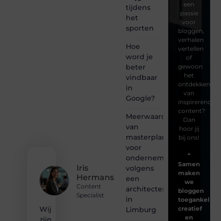
een
tijdens
passie
het
voor
sporten
bloggen,
verhalen
Hoe
vertellen
word je
of
beter
gewoon
het
vindbaar
ontdekken
in
van
Google?
inspirerende
content?
Meerwaarde
Dan
van
hoor jij
masterplanning
bij ons!
voor
❝
ondernemingen
Samen
Iris
volgens
maken
Hermans
een
we
Content
architectenbureau
bloggen
Specialist
in
toegankelijk,
creatief
Wij
Limburg
en
zijn