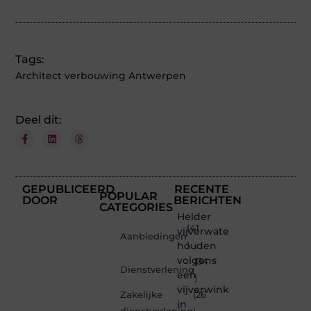
Tags:
Architect verbouwing Antwerpen
Deel dit:
GEPUBLICEERD
RECENTE
POPULAR
DOOR
BERICHTEN
CATEGORIES
Helder
(41
vijverwater
Aanbiedingen
houden
)
volgens
(34
Dienstverlening
een
)
vijverwinkel
Zakelijke
(26
in