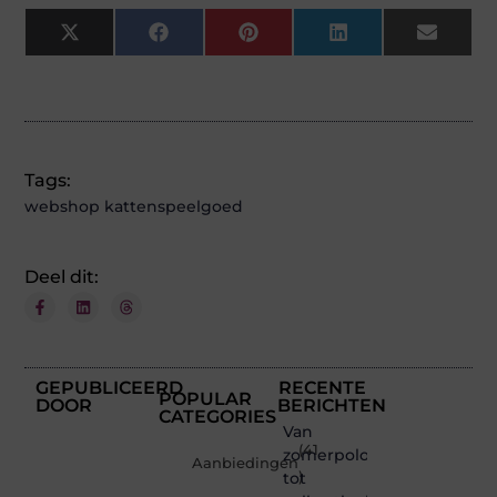
X
Facebook
Pinterest
LinkedIn
Email
(Twitter)
Tags:
webshop kattenspeelgoed
Deel dit:
GEPUBLICEERD
RECENTE
POPULAR
DOOR
BERICHTEN
CATEGORIES
Van
(41
zomerpolo
Aanbiedingen
tot
)