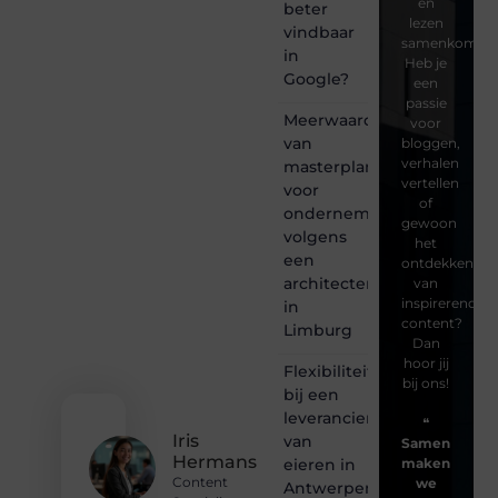
en
beter
lezen
vindbaar
samenkomen.
in
Heb je
Google?
een
passie
Meerwaarde
voor
van
bloggen,
verhalen
masterplanning
vertellen
voor
of
ondernemingen
gewoon
volgens
het
een
ontdekken
architectenbureau
van
inspirerende
in
content?
Limburg
Dan
hoor jij
Flexibiliteit
bij ons!
bij een
leverancier
❝
Iris
van
Samen
Hermans
eieren in
maken
Content
we
Antwerpen