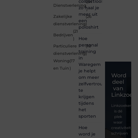
colbertlook
(34
Dienstverlening
zo haal je
)
meer uit
Zakelijke
(26
een
dienstverlening
)
poloshirt
(21
Bedrijven
Hoe
)
personal
Particuliere
(18
training
dienstverlening
)
in
Woning
(17
Waregem
en Tuin
)
je helpt
Word
om meer
deel
zelfvertrouwen
van
te
Linkzoeke
krijgen
tijdens
Linkzoekertjes
het
is dé
sporten
plek
waar
Hoe
creativiteit,
schrijven
word je