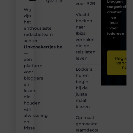
Specialist
bloggen
voor B2B
toegankelijk,
Wij
creatief
Vlucht
zijn
en
boeken
het
leuk
naar
enthousiaste
voor
Ibiza:
iedereen
redactieteam
❞
verhalen
achter
die de
Linkzoekertjes.be
reis laten
—
leven
Registre
een
vandaa
platform
nog
Lockers
voor
huren
bloggers
begint
en
bij de
lezers
juiste
die
maat
houden
kiezen
van
afwisseling
Op maat
en
gemaakte
frisse
raamdecoratie