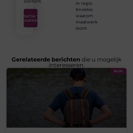
content.
in regio
Knokke:
waarom
Redactie van
Linkzoekertjes
maatwerk
loont
Gerelateerde berichten
die u mogelijk
interesseren.
BLOG