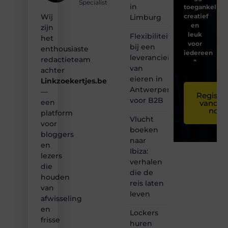
Specialist
in
toegankelijk,
creatief
Wij
Limburg
en
zijn
leuk
Flexibiliteit
het
voor
bij een
enthousiaste
iedereen
leverancier
redactieteam
❞
van
achter
eieren in
Linkzoekertjes.be
Antwerpen
—
Registre
voor B2B
een
vandaa
nog
platform
Vlucht
voor
boeken
bloggers
naar
en
Ibiza:
lezers
verhalen
die
die de
houden
reis laten
van
leven
afwisseling
en
Lockers
frisse
huren