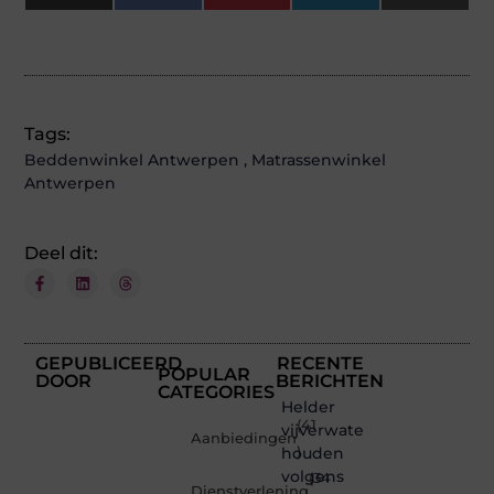
(Twitter)
Tags:
Beddenwinkel Antwerpen
,
Matrassenwinkel
Antwerpen
Deel dit:
GEPUBLICEERD
RECENTE
POPULAR
DOOR
BERICHTEN
CATEGORIES
Helder
(41
vijverwater
Aanbiedingen
houden
)
volgens
(34
Dienstverlening