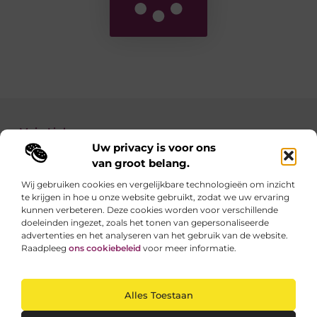
Main Links
Uw privacy is voor ons
Backlinks kopen: zo verbeter je de autoriteit van je website
Geld verdienen met je website: zo maak je van jouw site een inkomstenbron
van groot belang.
Wij gebruiken cookies en vergelijkbare technologieën om inzicht
te krijgen in hoe u onze website gebruikt, zodat we uw ervaring
Linkzoekertjes.be brengt je elke dag iets nieuws
kunnen verbeteren. Deze cookies worden voor verschillende
Inspirerende blogs en waardevolle tips voor een
doeleinden ingezet, zoals het tonen van gepersonaliseerde
slimmer en leuker internetgebruik.
advertenties en het analyseren van het gebruik van de website.
Raadpleeg
ons cookiebeleid
voor meer informatie.
Website index
Cookiebeleid (EU)
Alles Toestaan
@2025 All Right Reserved. Design by