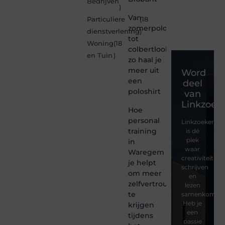
Bedrijven
)
Van
Particuliere
(18
zomerpolo
dienstverlening
)
tot
Woning
(18
colbertlook
en Tuin
)
zo haal je
meer uit
Word
een
deel
poloshirt
van
Linkzoeke
Hoe
personal
Linkzoekertjes
training
is dé
plek
in
waar
Waregem
creativiteit,
je helpt
schrijven
om meer
en
zelfvertrouwen
lezen
te
samenkomen.
Heb je
krijgen
een
tijdens
passie