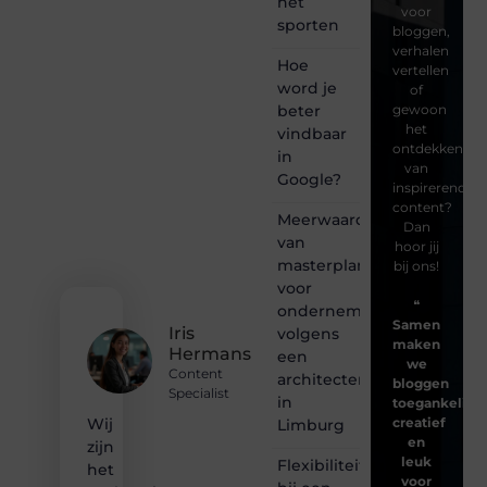
het
voor
sporten
bloggen,
verhalen
Hoe
vertellen
word je
of
beter
gewoon
het
vindbaar
ontdekken
in
van
Google?
inspirerende
content?
Meerwaarde
Dan
van
hoor jij
masterplanning
bij ons!
voor
❝
ondernemingen
Samen
Iris
volgens
maken
Hermans
een
we
Content
architectenbureau
bloggen
Specialist
in
toegankelijk,
creatief
Wij
Limburg
en
zijn
leuk
Flexibiliteit
het
voor