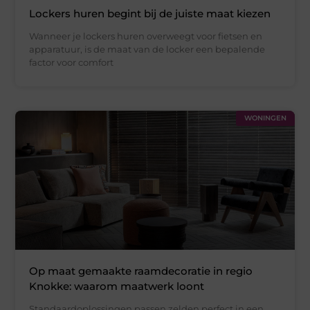
Lockers huren begint bij de juiste maat kiezen
Wanneer je lockers huren overweegt voor fietsen en
apparatuur, is de maat van de locker een bepalende
factor voor comfort
WONINGEN
Op maat gemaakte raamdecoratie in regio
Knokke: waarom maatwerk loont
Standaardoplossingen passen zelden perfect in een