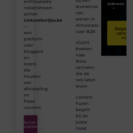
bij een
enthousiaste
iedereen
leverancier
redactieteam
❞
van
achter
eieren in
Linkzoekertjes.be
Antwerpen
—
Registre
voor B2B
een
vandaa
nog
platform
Vlucht
voor
boeken
bloggers
naar
en
Ibiza:
lezers
verhalen
die
die de
houden
reis laten
van
leven
afwisseling
en
Lockers
frisse
huren
content.
begint
bij de
juiste
Redactie van
Linkzoekertjes
maat