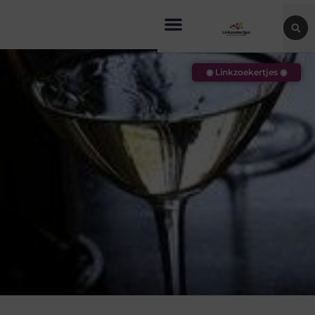
◉ Linkzoekertjes ◉