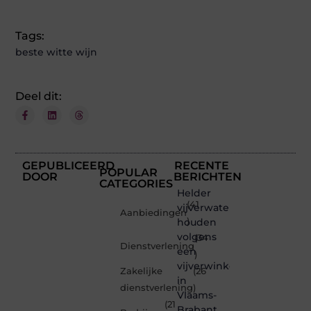
Tags:
beste witte wijn
Deel dit:
GEPUBLICEERD
RECENTE
POPULAR
DOOR
BERICHTEN
CATEGORIES
Helder
(41
vijverwater
Aanbiedingen
houden
)
volgens
(34
Dienstverlening
een
)
vijverwinkel
Zakelijke
(26
in
dienstverlening
)
Vlaams-
(21
Brabant