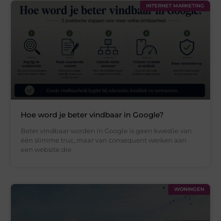
INTERNET MARKETING
Hoe word je beter vindbaar in Google?
Beter vindbaar worden in Google is geen kwestie van
één slimme truc, maar van consequent werken aan
een website die
WONINGEN