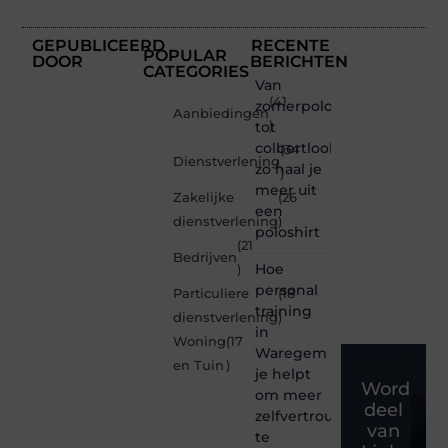
GEPUBLICEERD
RECENTE
POPULAR
DOOR
BERICHTEN
CATEGORIES
Van
(41
zomerpolo
Aanbiedingen
tot
)
colbertlook
(34
Dienstverlening
zo haal je
)
meer uit
Zakelijke
(26
een
dienstverlening
)
poloshirt
(21
Bedrijven
Hoe
)
personal
Particuliere
(18
training
dienstverlening
)
in
Woning
(17
Waregem
en Tuin
)
je helpt
Word
om meer
deel
zelfvertrouwen
van
te