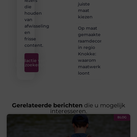
lezers
juiste
die
maat
houden
kiezen
van
afwisseling
Op maat
en
gemaakte
frisse
raamdecoratie
content.
in regio
Knokke:
waarom
Redactie van
Linkzoekertjes
maatwerk
loont
Gerelateerde berichten
die u mogelijk
interesseren.
BLOG