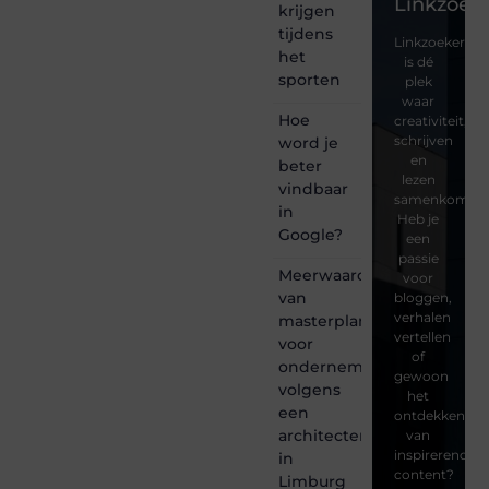
Linkzoeke
krijgen
tijdens
Linkzoekertjes
het
is dé
sporten
plek
waar
Hoe
creativiteit,
schrijven
word je
en
beter
lezen
vindbaar
samenkomen.
in
Heb je
Google?
een
passie
Meerwaarde
voor
van
bloggen,
verhalen
masterplanning
vertellen
voor
of
ondernemingen
gewoon
volgens
het
een
ontdekken
architectenbureau
van
inspirerende
in
content?
Limburg