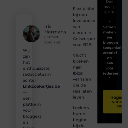
Dan
hoor jij
Flexibiliteit
bij ons!
bij een
leverancier
❝
Iris
van
Samen
Hermans
eieren in
maken
Content
we
Antwerpen
Specialist
bloggen
voor B2B
toegankelijk,
Wij
creatief
Vlucht
zijn
en
boeken
het
leuk
naar
enthousiaste
voor
Ibiza:
iedereen
redactieteam
❞
verhalen
achter
die de
Linkzoekertjes.be
reis laten
—
leven
Registre
een
vandaa
platform
nog
Lockers
voor
huren
bloggers
begint
en
bij de