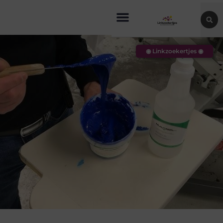
◉ Linkzoekertjes ◉