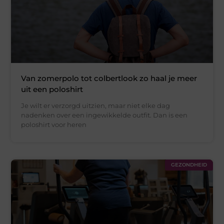
Van zomerpolo tot colbertlook zo haal je meer
uit een poloshirt
Je wilt er verzorgd uitzien, maar niet elke dag
nadenken over een ingewikkelde outfit. Dan is een
poloshirt voor heren
GEZONDHEID