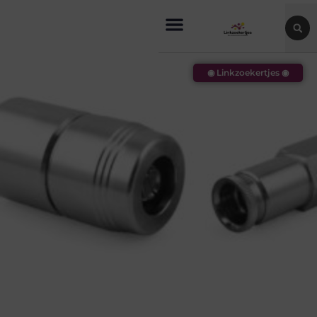
◉ Linkzoekertjes ◉