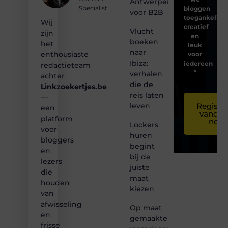
Antwerpen
Specialist
bloggen
voor B2B
toegankelijk,
Wij
creatief
Vlucht
zijn
en
boeken
het
leuk
naar
enthousiaste
voor
Ibiza:
iedereen
redactieteam
❞
verhalen
achter
die de
Linkzoekertjes.be
reis laten
—
leven
Registre
een
vandaa
platform
nog
Lockers
voor
huren
bloggers
begint
en
bij de
lezers
juiste
die
maat
houden
kiezen
van
afwisseling
Op maat
en
gemaakte
frisse