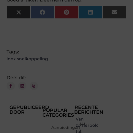
X
Facebook
Pinterest
LinkedIn
Email
(Twitter)
Tags:
Inox snelkoppeling
Deel dit:
GEPUBLICEERD
RECENTE
POPULAR
DOOR
BERICHTEN
CATEGORIES
Van
(41
zomerpolo
Aanbiedingen
tot
)