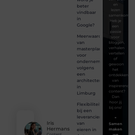
en
beter
lezen
vindbaar
samenkomen.
in
Heb je
Google?
een
passie
Meerwaarde
voor
van
bloggen,
verhalen
masterplanning
vertellen
voor
of
ondernemingen
gewoon
volgens
het
een
ontdekken
architectenbureau
van
inspirerende
in
content?
Limburg
Dan
hoor jij
Flexibiliteit
bij ons!
bij een
leverancier
❝
Iris
van
Samen
Hermans
eieren in
maken
Content
we