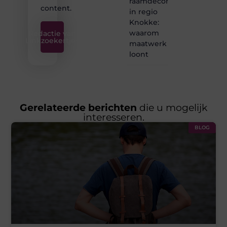
raamdecoratie
content.
in regio
Knokke:
waarom
Redactie van
Linkzoekertjes
maatwerk
loont
Gerelateerde berichten
die u mogelijk
interesseren.
BLOG