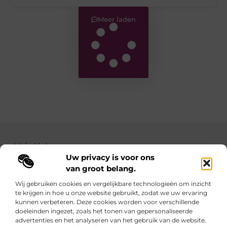
Meer laden
Main Links
Uw privacy is voor ons
Backlinks kopen: zo verbeter je de autoriteit van je website
Geld verdienen met je website: zo maak je van jouw site een inkomstenbron
van groot belang.
Wij gebruiken cookies en vergelijkbare technologieën om inzicht
te krijgen in hoe u onze website gebruikt, zodat we uw ervaring
Linkzoekertjes.be brengt je elke dag iets nieuws
kunnen verbeteren. Deze cookies worden voor verschillende
Inspirerende blogs en waardevolle tips voor een
doeleinden ingezet, zoals het tonen van gepersonaliseerde
slimmer en leuker internetgebruik.
advertenties en het analyseren van het gebruik van de website.