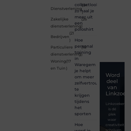
colbertlook
(34
Dienstverlening
zo haal je
)
meer uit
Zakelijke
(26
een
dienstverlening
)
poloshirt
(21
Bedrijven
Hoe
)
personal
Particuliere
(18
training
dienstverlening
)
in
Woning
(17
Waregem
en Tuin
)
je helpt
Word
om meer
deel
zelfvertrouwen
van
te
Linkzoeke
krijgen
tijdens
Linkzoekertjes
het
is dé
sporten
plek
waar
Hoe
creativiteit,
schrijven
word je