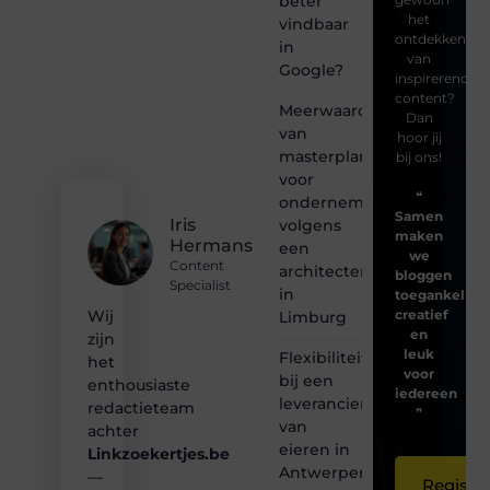
beter
het
vindbaar
ontdekken
in
van
Google?
inspirerende
content?
Meerwaarde
Dan
van
hoor jij
masterplanning
bij ons!
voor
❝
ondernemingen
Samen
Iris
volgens
maken
Hermans
een
we
Content
architectenbureau
bloggen
Specialist
in
toegankelijk,
creatief
Wij
Limburg
en
zijn
leuk
Flexibiliteit
het
voor
bij een
enthousiaste
iedereen
leverancier
redactieteam
❞
van
achter
eieren in
Linkzoekertjes.be
Antwerpen
—
Registre