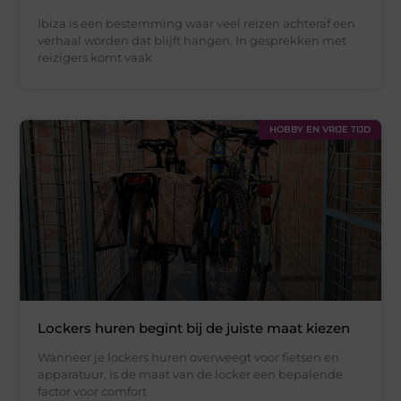
Ibiza is een bestemming waar veel reizen achteraf een
verhaal worden dat blijft hangen. In gesprekken met
reizigers komt vaak
HOBBY EN VRIJE TIJD
Lockers huren begint bij de juiste maat kiezen
Wanneer je lockers huren overweegt voor fietsen en
apparatuur, is de maat van de locker een bepalende
factor voor comfort