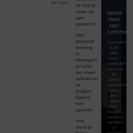
en Tuin
)
zo haal je
meer uit
Word
een
deel
poloshirt
van
Linkzoeke
Hoe
personal
Linkzoekertjes
training
is dé
plek
in
waar
Waregem
creativiteit,
je helpt
schrijven
om meer
en
zelfvertrouwen
lezen
te
samenkomen.
Heb je
krijgen
een
tijdens
passie
het
voor
sporten
bloggen,
verhalen
Hoe
vertellen
word je
of
gewoon