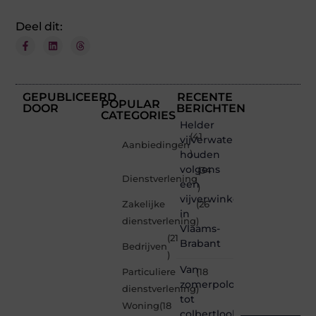
Deel dit:
GEPUBLICEERD
RECENTE
POPULAR
DOOR
BERICHTEN
CATEGORIES
Helder
(41
vijverwater
Aanbiedingen
houden
)
volgens
(34
Dienstverlening
een
)
vijverwinkel
Zakelijke
(26
in
dienstverlening
)
Vlaams-
(21
Brabant
Bedrijven
)
Van
Particuliere
(18
zomerpolo
dienstverlening
)
tot
Woning
(18
colbertlook