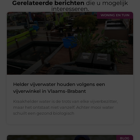
Gerelateerde berichten
die u mogelijk
interesseren.
WONING EN TUIN
Helder vijverwater houden volgens een
vijverwinkel in Vlaams-Brabant
Kraakhelder water is de trots van elke vijverbezitter,
maar het ontstaat niet vanzelf. Achter mooi water
schuilt een gezond biologisch
BLOG