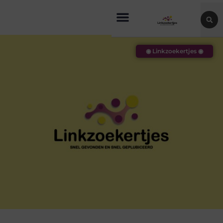
◉ Linkzoekertjes ◉