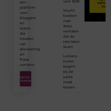
voor B2B
een
vandaa
nog
platform
Vlucht
voor
boeken
bloggers
naar
en
Ibiza:
lezers
verhalen
die
die de
houden
reis laten
van
leven
afwisseling
en
Lockers
frisse
huren
content.
begint
bij de
juiste
Redactie van
Linkzoekertjes
maat
kiezen