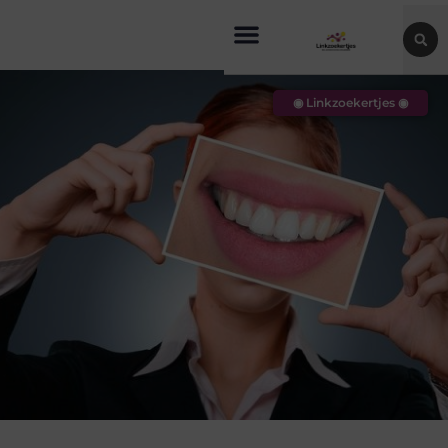
◉ Linkzoekertjes ◉