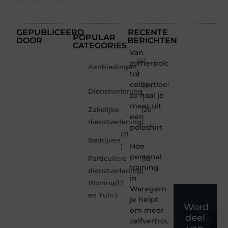
GEPUBLICEERD
RECENTE
POPULAR
DOOR
BERICHTEN
CATEGORIES
Van
(41
zomerpolo
Aanbiedingen
tot
)
colbertlook
(34
Dienstverlening
zo haal je
)
meer uit
Zakelijke
(26
een
dienstverlening
)
poloshirt
(21
Bedrijven
Hoe
)
personal
Particuliere
(18
training
dienstverlening
)
in
Woning
(17
Waregem
en Tuin
)
je helpt
Word
om meer
deel
zelfvertrouwen