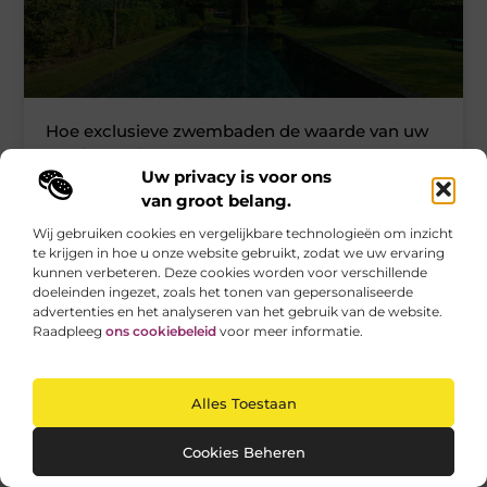
Hoe exclusieve zwembaden de waarde van uw
woning verhogen
Uw privacy is voor ons
Een zwembad in de tuin kan meer zijn dan alleen een
van groot belang.
plek om te ontspannen. Vooral exclusieve zwembaden
dragen bij
Wij gebruiken cookies en vergelijkbare technologieën om inzicht
te krijgen in hoe u onze website gebruikt, zodat we uw ervaring
kunnen verbeteren. Deze cookies worden voor verschillende
doeleinden ingezet, zoals het tonen van gepersonaliseerde
advertenties en het analyseren van het gebruik van de website.
ZAKELIJKE DIENSTVERLENING
Raadpleeg
ons cookiebeleid
voor meer informatie.
Alles Toestaan
Cookies Beheren