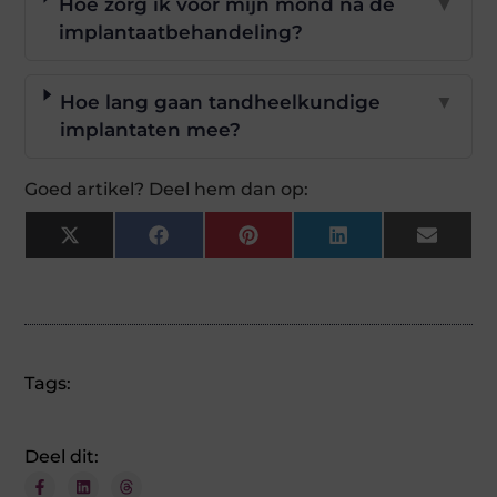
Hoe zorg ik voor mijn mond na de
▼
implantaatbehandeling?
Hoe lang gaan tandheelkundige
▼
implantaten mee?
Goed artikel? Deel hem dan op:
X
Facebook
Pinterest
LinkedIn
Email
(Twitter)
Tags:
Deel dit: