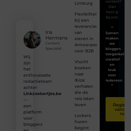
content?
Limburg
Dan
hoor jij
Flexibiliteit
bij ons!
bij een
leverancier
❝
Iris
van
Samen
Hermans
eieren in
maken
Content
we
Antwerpen
Specialist
bloggen
voor B2B
toegankelijk,
Wij
creatief
Vlucht
zijn
en
boeken
het
leuk
naar
enthousiaste
voor
Ibiza:
iedereen
redactieteam
❞
verhalen
achter
die de
Linkzoekertjes.be
reis laten
—
leven
Registre
een
vandaa
platform
nog
Lockers
voor
huren
bloggers
begint
en