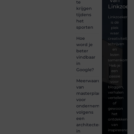
van
te
Linkzoeke
krijgen
tijdens
Linkzoekertjes
het
is dé
sporten
plek
waar
Hoe
creativiteit,
schrijven
word je
en
beter
lezen
vindbaar
samenkomen.
in
Heb je
Google?
een
passie
Meerwaarde
voor
van
bloggen,
verhalen
masterplanning
vertellen
voor
of
ondernemingen
gewoon
volgens
het
een
ontdekken
architectenbureau
van
inspirerende
in