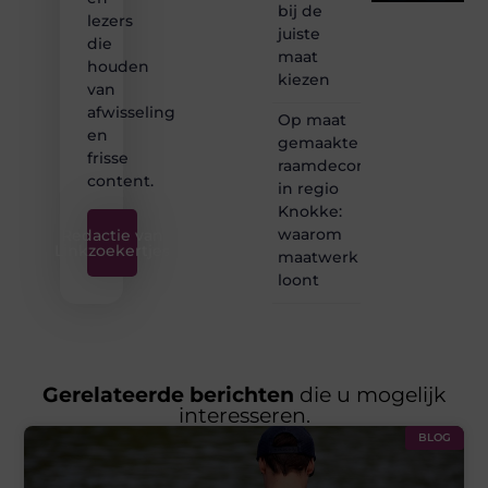
bij de
lezers
juiste
die
maat
houden
kiezen
van
afwisseling
Op maat
en
gemaakte
frisse
raamdecoratie
content.
in regio
Knokke:
waarom
Redactie van
Linkzoekertjes
maatwerk
loont
Gerelateerde berichten
die u mogelijk
interesseren.
BLOG