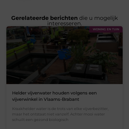
Gerelateerde berichten
die u mogelijk
interesseren.
WONING EN TUIN
Helder vijverwater houden volgens een
vijverwinkel in Vlaams-Brabant
Kraakhelder water is de trots van elke vijverbezitter,
maar het ontstaat niet vanzelf. Achter mooi water
schuilt een gezond biologisch