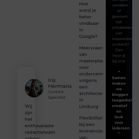
Hoe
vertellen
word je
of
beter
gewoon
het
vindbaar
ontdekken
in
van
Google?
inspirerende
content?
Meerwaarde
Dan
van
hoor jij
masterplanning
bij ons!
voor
❝
ondernemingen
Samen
Iris
volgens
maken
Hermans
een
we
Content
architectenbureau
bloggen
Specialist
in
toegankelijk,
creatief
Wij
Limburg
en
zijn
leuk
Flexibiliteit
het
voor
bij een
enthousiaste
iedereen
leverancier
redactieteam
❞
van
achter