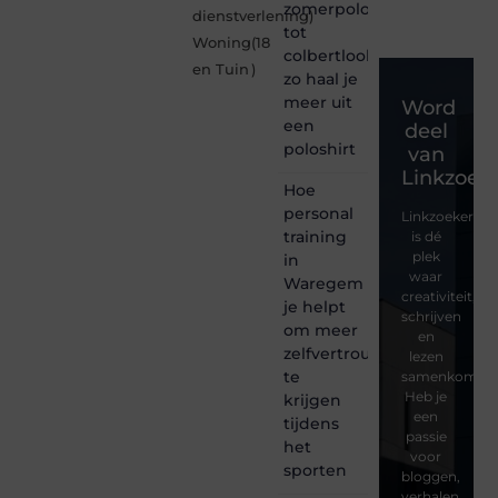
zomerpolo
dienstverlening
)
tot
Woning
(18
colbertlook
en Tuin
)
zo haal je
meer uit
Word
een
deel
poloshirt
van
Linkzoeke
Hoe
personal
Linkzoekertjes
training
is dé
plek
in
waar
Waregem
creativiteit,
je helpt
schrijven
om meer
en
zelfvertrouwen
lezen
te
samenkomen.
Heb je
krijgen
een
tijdens
passie
het
voor
sporten
bloggen,
verhalen