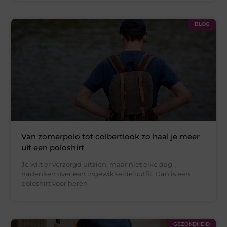
BLOG
Van zomerpolo tot colbertlook zo haal je meer
uit een poloshirt
Je wilt er verzorgd uitzien, maar niet elke dag
nadenken over een ingewikkelde outfit. Dan is een
poloshirt voor heren
GEZONDHEID