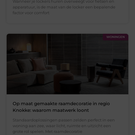
Wanneer je lockers huren overweegt voor fietsen en
apparatuur, is de maat van de locker een bepalende
factor voor comfort
WONINGEN
Op maat gemaakte raamdecoratie in regio
Knokke: waarom maatwerk loont
Standaardoplossingen passen zelden perfect in een
woning aan zee, waar licht, ruimte en uitzicht een
grote rol spelen. Met raamdecoratie