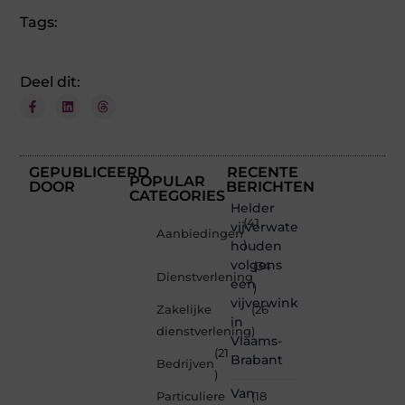
Tags:
Deel dit:
GEPUBLICEERD
RECENTE
POPULAR
DOOR
BERICHTEN
CATEGORIES
Helder
(41
vijverwater
Aanbiedingen
houden
)
volgens
(34
Dienstverlening
een
)
vijverwinkel
Zakelijke
(26
in
dienstverlening
)
Vlaams-
(21
Brabant
Bedrijven
)
Van
Particuliere
(18