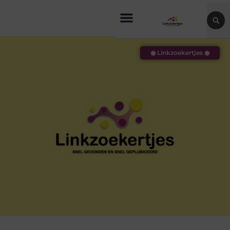
◉ Linkzoekertjes ◉