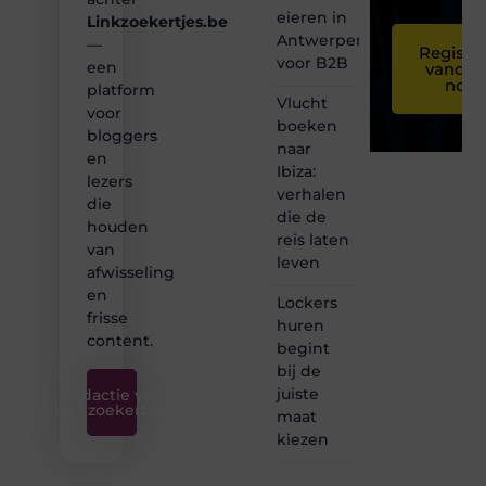
eieren in
Linkzoekertjes.be
Antwerpen
—
Registre
voor B2B
een
vandaa
nog
platform
Vlucht
voor
boeken
bloggers
naar
en
Ibiza:
lezers
verhalen
die
die de
houden
reis laten
van
leven
afwisseling
en
Lockers
frisse
huren
content.
begint
bij de
juiste
Redactie van
Linkzoekertjes
maat
kiezen