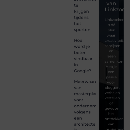
van
te
Linkzoeke
krijgen
tijdens
Linkzoekertjes
het
is dé
sporten
plek
waar
Hoe
creativiteit,
schrijven
word je
en
beter
lezen
vindbaar
samenkomen.
in
Heb je
Google?
een
passie
Meerwaarde
voor
van
bloggen,
verhalen
masterplanning
vertellen
voor
of
ondernemingen
gewoon
volgens
het
een
ontdekken
architectenbureau
van
inspirerende