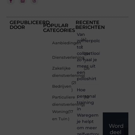
GEPUBLICEERD
RECENTE
POPULAR
DOOR
BERICHTEN
CATEGORIES
Van
(41
zomerpolo
Aanbiedingen
tot
)
colbertlook
(34
Dienstverlening
zo haal je
)
meer uit
Zakelijke
(26
een
dienstverlening
)
poloshirt
(21
Bedrijven
Hoe
)
personal
Particuliere
(18
training
dienstverlening
)
in
Woning
(17
Waregem
en Tuin
)
je helpt
Word
om meer
deel
zelfvertrouwen