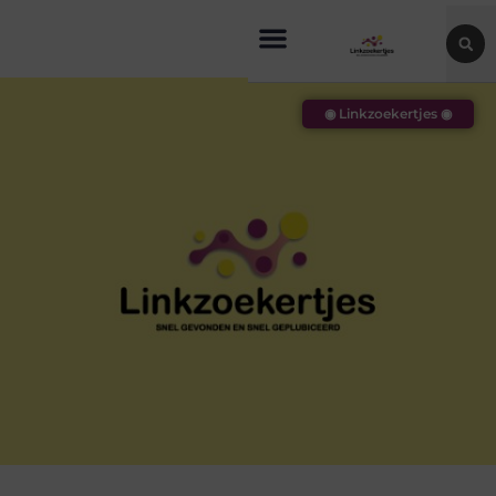
◉ Linkzoekertjes ◉