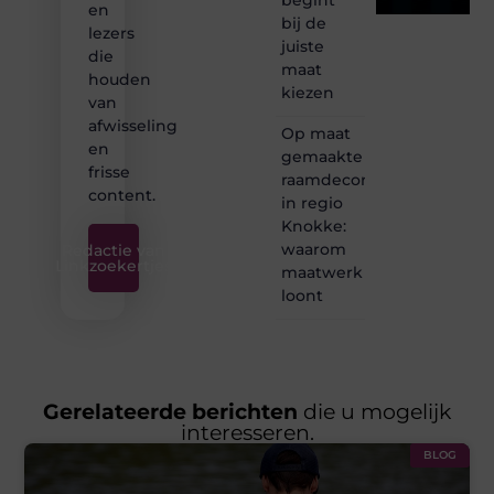
en
bij de
lezers
juiste
die
maat
houden
kiezen
van
afwisseling
Op maat
en
gemaakte
frisse
raamdecoratie
content.
in regio
Knokke:
waarom
Redactie van
Linkzoekertjes
maatwerk
loont
Gerelateerde berichten
die u mogelijk
interesseren.
BLOG