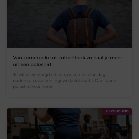
Van zomerpolo tot colbertlook zo haal je meer
uit een poloshirt
Je wilt er verzorgd uitzien, maar niet elke dag
nadenken over een ingewikkelde outfit. Dan is een
poloshirt voor heren
GEZONDHEID