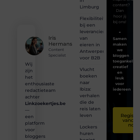
in
content?
Limburg
Dan
hoor jij
Flexibiliteit
bij ons!
bij een
leverancier
❝
Iris
van
Samen
Hermans
eieren in
maken
Content
we
Antwerpen
Specialist
bloggen
voor B2B
toegankelijk,
Wij
creatief
Vlucht
zijn
en
boeken
het
leuk
naar
enthousiaste
voor
Ibiza:
iedereen
redactieteam
❞
verhalen
achter
die de
Linkzoekertjes.be
reis laten
—
leven
Registre
een
vandaa
platform
nog
Lockers
voor
huren
bloggers
begint