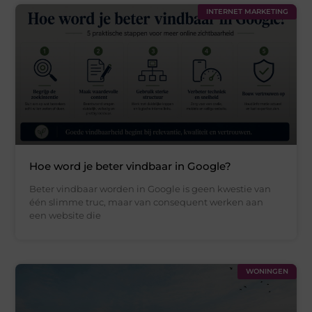
INTERNET MARKETING
Hoe word je beter vindbaar in Google?
Beter vindbaar worden in Google is geen kwestie van
één slimme truc, maar van consequent werken aan
een website die
WONINGEN