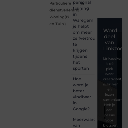
personal
Particuliere
(18
training
dienstverlening
)
in
Woning
(17
Waregem
en Tuin
)
je helpt
Word
om meer
deel
zelfvertrouwen
van
te
Linkzoeke
krijgen
tijdens
Linkzoekertjes
het
is dé
sporten
plek
waar
Hoe
creativiteit,
schrijven
word je
en
beter
lezen
vindbaar
samenkomen.
in
Heb je
Google?
een
passie
Meerwaarde
voor
van
bloggen,