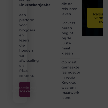
die de
Linkzoekertjes.be
reis laten
—
leven
Registre
een
vandaa
platform
nog
Lockers
voor
huren
bloggers
begint
en
bij de
lezers
juiste
die
maat
houden
kiezen
van
afwisseling
Op maat
en
gemaakte
frisse
raamdecoratie
content.
in regio
Knokke:
waarom
Redactie van
Linkzoekertjes
maatwerk
loont