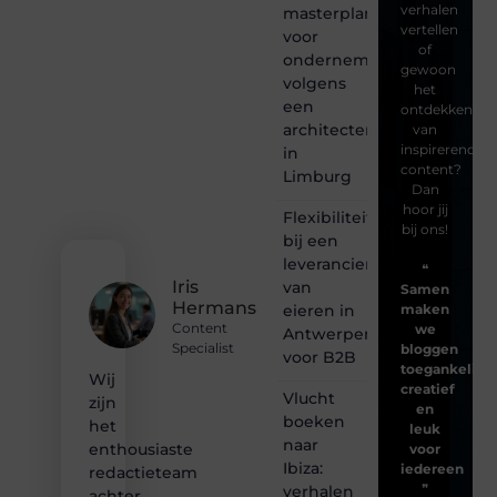
verhalen
masterplanning
vertellen
voor
of
ondernemingen
gewoon
volgens
het
een
ontdekken
architectenbureau
van
inspirerende
in
content?
Limburg
Dan
hoor jij
Flexibiliteit
bij ons!
bij een
leverancier
❝
Iris
van
Samen
Hermans
eieren in
maken
Content
we
Antwerpen
Specialist
bloggen
voor B2B
toegankelijk,
Wij
creatief
Vlucht
zijn
en
boeken
het
leuk
naar
enthousiaste
voor
Ibiza:
iedereen
redactieteam
❞
verhalen
achter