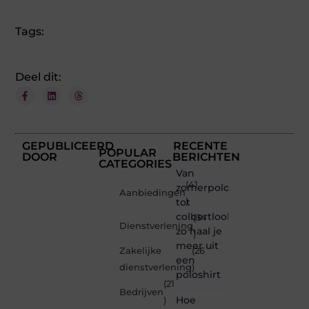
Tags:
Deel dit:
GEPUBLICEERD
RECENTE
POPULAR
DOOR
BERICHTEN
CATEGORIES
Van
(41
zomerpolo
Aanbiedingen
tot
)
colbertlook
(34
Dienstverlening
zo haal je
)
meer uit
Zakelijke
(26
een
dienstverlening
)
poloshirt
(21
Bedrijven
Hoe
)