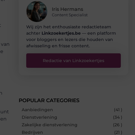
Iris Hermans
Content Specialist
t
Wij zijn het enthousiaste redactieteam
achter
Linkzoekertjes.be
— een platform
voor bloggers en lezers die houden van
 van
afwisseling en frisse content.
de
Redactie van Linkzoekertjes
n
POPULAR CATEGORIES
Aanbiedingen
(41 )
kunt
Dienstverlening
(34 )
een
Zakelijke dienstverlening
(26 )
Bedrijven
(21 )