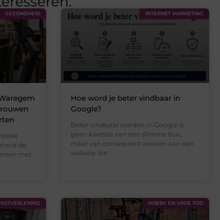
teresseren.
GEZONDHEID
INTERNET MARKETING
n Waregem
Hoe word je beter vindbaar in
rtrouwen
Google?
rten
Beter vindbaar worden in Google is
geen kwestie van één slimme truc,
ysieke
maar van consequent werken aan een
rheid de
website die
innen met
ENSTVERLENING
HOBBY EN VRIJE TIJD