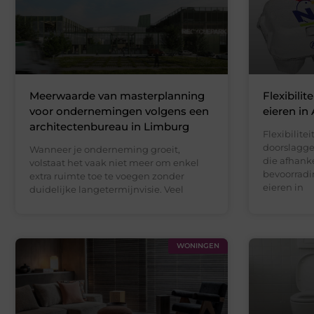
Meerwaarde van masterplanning
Flexibilit
voor ondernemingen volgens een
eieren in
architectenbureau in Limburg
Flexibilite
doorslagge
Wanneer je onderneming groeit,
die afhanke
volstaat het vaak niet meer om enkel
bevoorradi
extra ruimte toe te voegen zonder
eieren in
duidelijke langetermijnvisie. Veel
WONINGEN