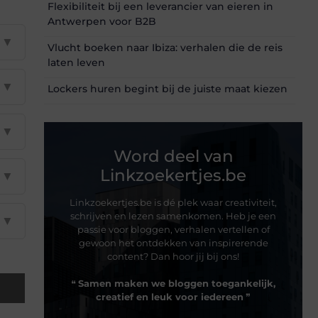
Flexibiliteit bij een leverancier van eieren in
Antwerpen voor B2B
▼
Vlucht boeken naar Ibiza: verhalen die de reis
laten leven
▼
Lockers huren begint bij de juiste maat kiezen
▼
Word deel van
Linkzoekertjes.be
▼
Linkzoekertjes.be is dé plek waar creativiteit,
schrijven en lezen samenkomen. Heb je een
▼
passie voor bloggen, verhalen vertellen of
gewoon het ontdekken van inspirerende
content? Dan hoor jij bij ons!
❝
Samen maken we bloggen toegankelijk,
creatief en leuk voor iedereen
❞