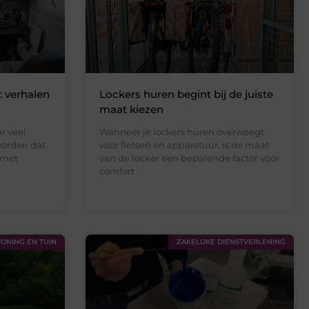
: verhalen
Lockers huren begint bij de juiste
maat kiezen
r veel
Wanneer je lockers huren overweegt
worden dat
voor fietsen en apparatuur, is de maat
 met
van de locker een bepalende factor voor
comfort
ONING EN TUIN
ZAKELIJKE DIENSTVERLENING