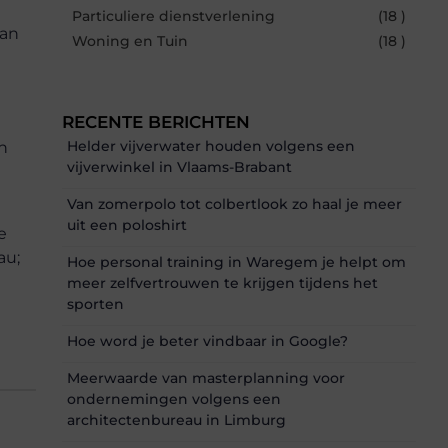
Particuliere dienstverlening
(18 )
van
Woning en Tuin
(18 )
RECENTE BERICHTEN
Helder vijverwater houden volgens een
n
vijverwinkel in Vlaams-Brabant
Van zomerpolo tot colbertlook zo haal je meer
uit een poloshirt
e
au;
Hoe personal training in Waregem je helpt om
meer zelfvertrouwen te krijgen tijdens het
sporten
Hoe word je beter vindbaar in Google?
Meerwaarde van masterplanning voor
ondernemingen volgens een
architectenbureau in Limburg