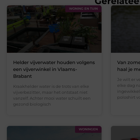
Gerelatee
WONING EN TUIN
Helder vijverwater houden volgens
Van zomer
een vijverwinkel in Vlaams-
haal je m
Brabant
Je wilt er 
elke dag n
Kraakhelder water is de trots van elke
ingewikkeld
vijverbezitter, maar het ontstaat niet
poloshirt v
vanzelf. Achter mooi water schuilt een
gezond biologisch
WONINGEN