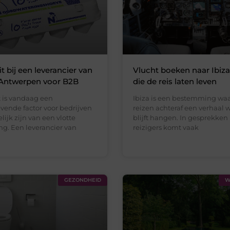
eit bij een leverancier van
Vlucht boeken naar Ibiza
 Antwerpen voor B2B
die de reis laten leven
it is vandaag een
Ibiza is een bestemming waa
vende factor voor bedrijven
reizen achteraf een verhaal 
lijk zijn van een vlotte
blijft hangen. In gesprekken
ng. Een leverancier van
reizigers komt vaak
GEZONDHEID
W