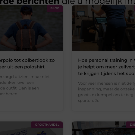
rde berichten
die u mogelijk in
BLOG
polo tot colbertlook zo
Hoe personal training i
eer uit een poloshirt
je helpt om meer zelfve
te krijgen tijdens het spo
verzorgd uitzien, maar niet
adenken over een
Voor veel mensen is niet de f
e outfit. Dan is een
inspanning, maar de onzeke
oor heren
grootste drempel om te beg
sporten. Je
GROOTHANDEL
DI