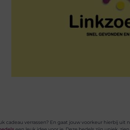
uk cadeau verrassen? En gaat jouw voorkeur hierbij uit n
bedels
een leuk idee voor je. Deze bedels zijn uniek, zien