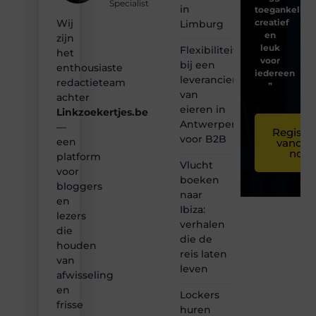
Specialist
in
toegankelijk,
creatief
Wij
Limburg
en
zijn
leuk
Flexibiliteit
het
voor
bij een
enthousiaste
iedereen
leverancier
redactieteam
❞
van
achter
eieren in
Linkzoekertjes.be
Antwerpen
—
Registre
voor B2B
een
vandaa
nog
platform
Vlucht
voor
boeken
bloggers
naar
en
Ibiza:
lezers
verhalen
die
die de
houden
reis laten
van
leven
afwisseling
en
Lockers
frisse
huren