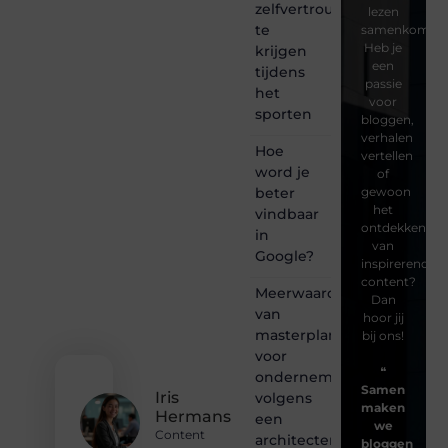
zelfvertrouwen
lezen
te
samenkomen.
Heb je
krijgen
een
tijdens
passie
het
voor
sporten
bloggen,
verhalen
Hoe
vertellen
word je
of
beter
gewoon
het
vindbaar
ontdekken
in
van
Google?
inspirerende
content?
Meerwaarde
Dan
van
hoor jij
masterplanning
bij ons!
voor
❝
ondernemingen
Samen
Iris
volgens
maken
Hermans
een
we
Content
architectenbureau
bloggen