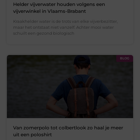
Helder vijverwater houden volgens een
vijverwinkel in Vlaams-Brabant
Kraakhelder water is de trots van elke vijverbezitter,
maar het ontstaat niet vanzelf. Achter mooi water
schuilt een gezond biologisch
BLOG
Van zomerpolo tot colbertlook zo haal je meer
uit een poloshirt