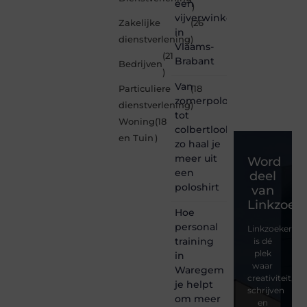
een
)
vijverwinkel
Zakelijke
(26
in
dienstverlening
)
Vlaams-
(21
Brabant
Bedrijven
)
Van
Particuliere
(18
zomerpolo
dienstverlening
)
tot
Woning
(18
colbertlook
en Tuin
)
zo haal je
meer uit
Word
een
deel
poloshirt
van
Linkzoeke
Hoe
personal
Linkzoekertjes
training
is dé
plek
in
waar
Waregem
creativiteit,
je helpt
schrijven
om meer
en