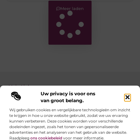
Meer laden
Main Links
Uw privacy is voor ons
Backlinks kopen: zo verbeter je de autoriteit van je website
Geld verdienen met je website: zo maak je van jouw site een inkomstenbron
van groot belang.
Wij gebruiken cookies en vergelijkbare technologieën om inzicht
te krijgen in hoe u onze website gebruikt, zodat we uw ervaring
Linkzoekertjes.be brengt je elke dag iets nieuws
kunnen verbeteren. Deze cookies worden voor verschillende
Inspirerende blogs en waardevolle tips voor een
doeleinden ingezet, zoals het tonen van gepersonaliseerde
slimmer en leuker internetgebruik.
advertenties en het analyseren van het gebruik van de website.
Raadpleeg
ons cookiebeleid
voor meer informatie.