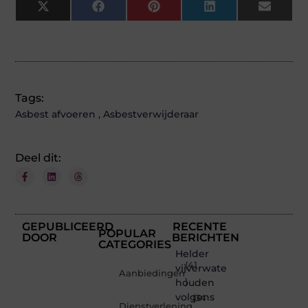
X
Facebook
Pinterest
LinkedIn
Email
(Twitter)
Tags:
Asbest afvoeren
,
Asbestverwijderaar
Deel dit:
GEPUBLICEERD
RECENTE
POPULAR
DOOR
BERICHTEN
CATEGORIES
Helder
(41
vijverwater
Aanbiedingen
houden
)
volgens
(34
Dienstverlening