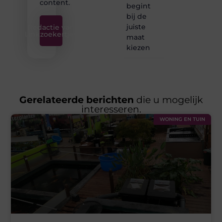
content.
begint
bij de
juiste
Redactie van
Linkzoekertjes
maat
kiezen
Gerelateerde berichten
die u mogelijk
interesseren.
WONING EN TUIN