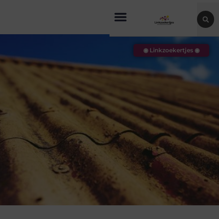
◉ Linkzoekertjes ◉