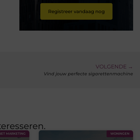
Registreer vandaag nog
VOLGENDE →
Vind jouw perfecte sigarettenmachine
teresseren.
NET MARKETING
WONINGEN