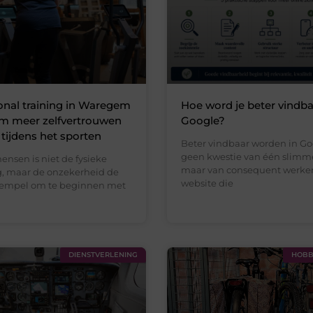
nal training in Waregem
Hoe word je beter vindba
om meer zelfvertrouwen
Google?
 tijdens het sporten
Beter vindbaar worden in Go
geen kwestie van één slimme
ensen is niet de fysieke
maar van consequent werke
, maar de onzekerheid de
website die
rempel om te beginnen met
DIENSTVERLENING
HOBBY