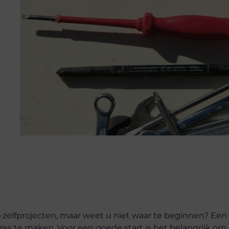
-zelfprojecten, maar weet u niet waar te beginnen? Een
es te maken. Voor een goede start is het belangrijk om