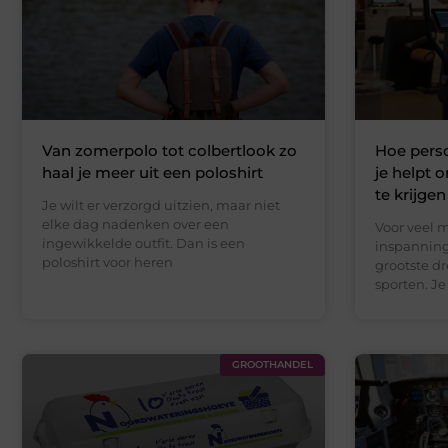
Van zomerpolo tot colbertlook zo
Hoe perso
haal je meer uit een poloshirt
je helpt 
te krijgen
Je wilt er verzorgd uitzien, maar niet
elke dag nadenken over een
Voor veel m
ingewikkelde outfit. Dan is een
inspanning
poloshirt voor heren
grootste d
sporten. Je
GROOTHANDEL