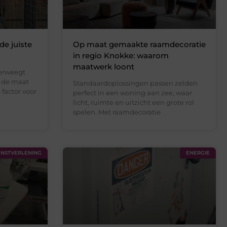
de juiste
Op maat gemaakte raamdecoratie
in regio Knokke: waarom
maatwerk loont
verweegt
s de maat
Standaardoplossingen passen zelden
factor voor
perfect in een woning aan zee, waar
licht, ruimte en uitzicht een grote rol
spelen. Met raamdecoratie
ENSTVERLENING
ENERGIE