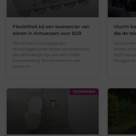
Flexibiliteit bij een leverancier van
Vlucht bo
eieren in Antwerpen voor B2B
die de rei
Flexibiliteit is vandaag een
Ibiza is e
doorslaggevende factor voor bedrijven
reizen ach
die afhankelijk zijn van een vlotte
blijft han
bevoorrading. Een leverancier van
reizigers 
eieren in
GEZONDHEID