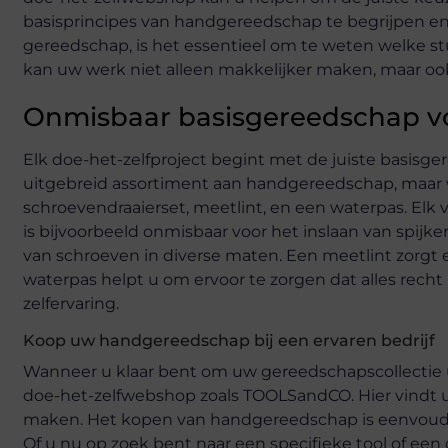
basisprincipes van handgereedschap te begrijpen en 
gereedschap, is het essentieel om te weten welke st
kan uw werk niet alleen makkelijker maken, maar ook 
Onmisbaar basisgereedschap vo
Elk doe-het-zelfproject begint met de juiste basis
uitgebreid assortiment aan handgereedschap, maar 
schroevendraaierset, meetlint, en een waterpas. Elk
is bijvoorbeeld onmisbaar voor het inslaan van spijker
van schroeven in diverse maten. Een meetlint zorgt 
waterpas helpt u om ervoor te zorgen dat alles recht
zelfervaring.
Koop uw handgereedschap bij een ervaren bedrijf
Wanneer u klaar bent om uw gereedschapscollectie ui
doe-het-zelfwebshop zoals TOOLSandCO. Hier vindt u 
maken. Het kopen van handgereedschap is eenvoudig e
Of u nu op zoek bent naar een specifieke tool of ee