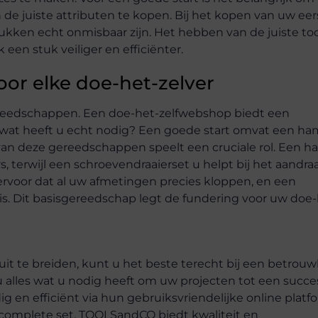
de juiste attributen te kopen. Bij het kopen van uw eer
ukken echt onmisbaar zijn. Het hebben van de juiste too
een stuk veiliger en efficiënter.
or elke doe-het-zelver
gereedschappen. Een doe-het-zelfwebshop biedt een
wat heeft u echt nodig? Een goede start omvat een ha
 van deze gereedschappen speelt een cruciale rol. Een 
s, terwijl een schroevendraaierset u helpt bij het aandra
ervoor dat al uw afmetingen precies kloppen, en een
 is. Dit basisgereedschap legt de fundering voor uw doe-
t te breiden, kunt u het beste terecht bij een betrou
alles wat u nodig heeft om uw projecten tot een succe
n efficiënt via hun gebruiksvriendelijke online platf
n complete set, TOOLSandCO biedt kwaliteit en