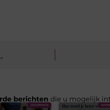
en
rde berichten
die u mogelijk in
GEZONDHEID
INTER