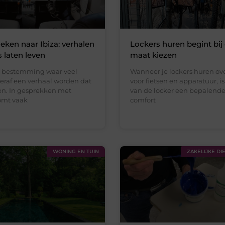
eken naar Ibiza: verhalen
Lockers huren begint bij 
s laten leven
maat kiezen
en bestemming waar veel
Wanneer je lockers huren o
teraf een verhaal worden dat
voor fietsen en apparatuur, i
gen. In gesprekken met
van de locker een bepalende 
komt vaak
comfort
WONING EN TUIN
ZAKELIJKE DI