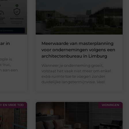
ar in
Meerwaarde van masterplanning
voor ondernemingen volgens een
architectenbureau in Limburg
ogle is
 truc,
Wanneer je onderneming groeit,
n aan een
volstaat het vaak niet meer om enkel
extra ruimte toe te voegen zonder
duidelijke langetermijnvisie. Veel
 EN VRIJE TIJD
WONINGEN