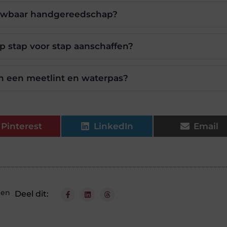
ouwbaar handgereedschap?
 stap voor stap aanschaffen?
an een meetlint en waterpas?
Pinterest
LinkedIn
Email
pen
Deel dit: