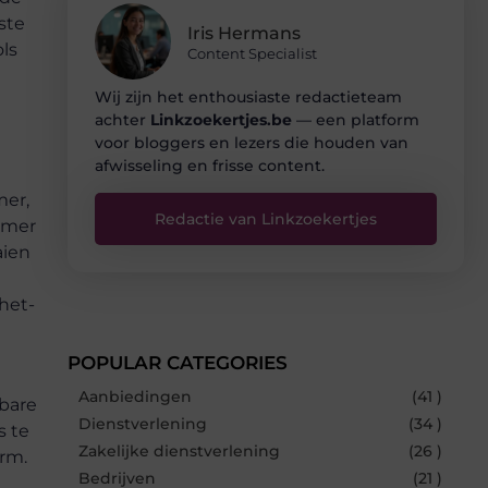
ste
Iris Hermans
ls
Content Specialist
Wij zijn het enthousiaste redactieteam
achter
Linkzoekertjes.be
— een platform
voor bloggers en lezers die houden van
afwisseling en frisse content.
mer,
Redactie van Linkzoekertjes
hamer
aien
het-
POPULAR CATEGORIES
Aanbiedingen
(41 )
wbare
Dienstverlening
(34 )
s te
Zakelijke dienstverlening
(26 )
orm.
Bedrijven
(21 )