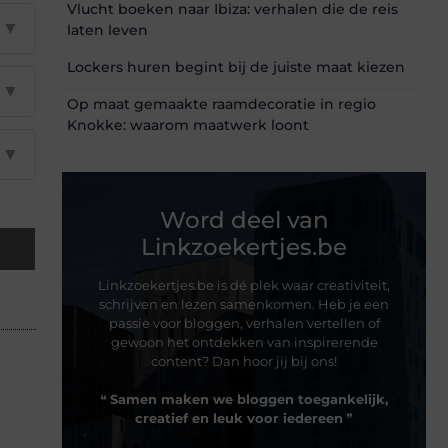
Vlucht boeken naar Ibiza: verhalen die de reis
▼
laten leven
Lockers huren begint bij de juiste maat kiezen
▼
Op maat gemaakte raamdecoratie in regio
Knokke: waarom maatwerk loont
▼
Word deel van
Linkzoekertjes.be
Linkzoekertjes.be is dé plek waar creativiteit,
schrijven en lezen samenkomen. Heb je een
passie voor bloggen, verhalen vertellen of
gewoon het ontdekken van inspirerende
content? Dan hoor jij bij ons!
❝
Samen maken we bloggen toegankelijk,
creatief en leuk voor iedereen
❞