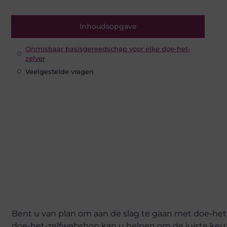
Inhoudsopgave
Onmisbaar basisgereedschap voor elke doe-het-
zelver
Veelgestelde vragen
Bent u van plan om aan de slag te gaan met doe-het
doe-het-zelfwebshop kan u helpen om de juiste keuz