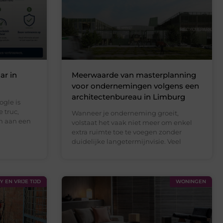
ar in
Meerwaarde van masterplanning
voor ondernemingen volgens een
architectenbureau in Limburg
ogle is
 truc,
Wanneer je onderneming groeit,
n aan een
volstaat het vaak niet meer om enkel
extra ruimte toe te voegen zonder
duidelijke langetermijnvisie. Veel
 EN VRIJE TIJD
WONINGEN