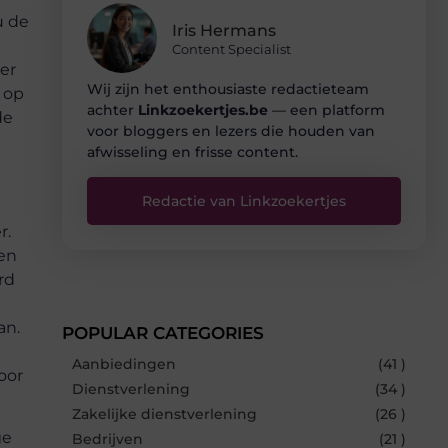
u de
Iris Hermans
Content Specialist
er
Wij zijn het enthousiaste redactieteam
 op
achter
Linkzoekertjes.be
— een platform
de
voor bloggers en lezers die houden van
afwisseling en frisse content.
Redactie van Linkzoekertjes
r.
den
rd
an.
POPULAR CATEGORIES
Aanbiedingen
(41 )
oor
Dienstverlening
(34 )
Zakelijke dienstverlening
(26 )
Bedrijven
(21 )