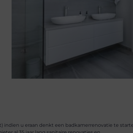
) indien u eraan denkt een badkamerrenovatie te starte
er al 35 jaar lang sanitaire renovaties en