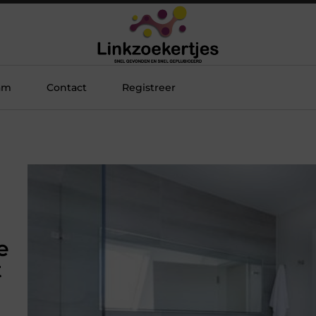
am
Contact
Registreer
e
t