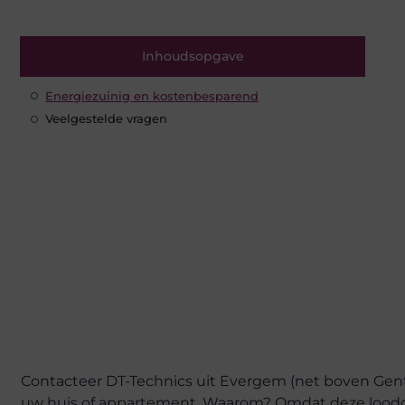
Inhoudsopgave
Energiezuinig en kostenbesparend
Veelgestelde vragen
Contacteer DT-Technics uit Evergem (net boven Gent
uw huis of appartement. Waarom? Omdat deze loodgiet