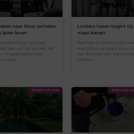
eken naar Ibiza: verhalen
Lockers huren begint bij 
s laten leven
maat kiezen
en bestemming waar veel
Wanneer je lockers huren o
teraf een verhaal worden dat
voor fietsen en apparatuur, i
gen. In gesprekken met
van de locker een bepalende 
komt vaak
comfort
WONING EN TUIN
ZAKELIJKE DI