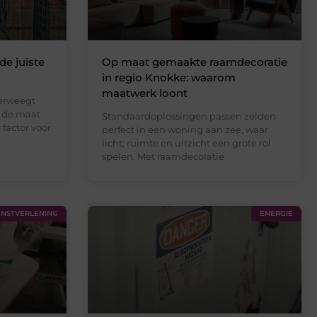
de juiste
Op maat gemaakte raamdecoratie
in regio Knokke: waarom
maatwerk loont
verweegt
s de maat
Standaardoplossingen passen zelden
factor voor
perfect in een woning aan zee, waar
licht, ruimte en uitzicht een grote rol
spelen. Met raamdecoratie
ENSTVERLENING
ENERGIE