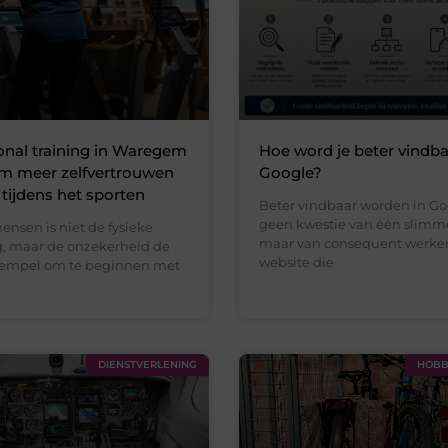
nal training in Waregem
Hoe word je beter vindba
om meer zelfvertrouwen
Google?
 tijdens het sporten
Beter vindbaar worden in Go
geen kwestie van één slimme
ensen is niet de fysieke
maar van consequent werke
, maar de onzekerheid de
website die
rempel om te beginnen met
DIENSTVERLENING
HOBBY