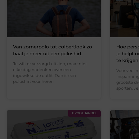
Van zomerpolo tot colbertlook zo
Hoe perso
haal je meer uit een poloshirt
je helpt 
te krijgen
Je wilt er verzorgd uitzien, maar niet
elke dag nadenken over een
Voor veel m
ingewikkelde outfit. Dan is een
inspanning
poloshirt voor heren
grootste d
sporten. Je
GROOTHANDEL