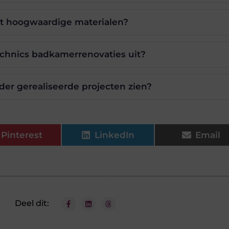
t hoogwaardige materialen?
echnics badkamerrenovaties uit?
der gerealiseerde projecten zien?
Pinterest
LinkedIn
Email
Deel dit: