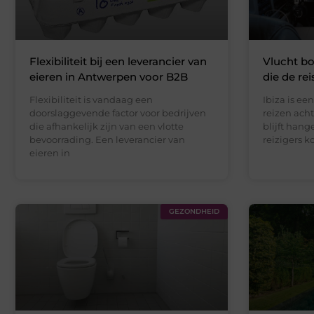
Flexibiliteit bij een leverancier van
Vlucht bo
eieren in Antwerpen voor B2B
die de rei
Flexibiliteit is vandaag een
Ibiza is e
doorslaggevende factor voor bedrijven
reizen ach
die afhankelijk zijn van een vlotte
blijft han
bevoorrading. Een leverancier van
reizigers 
eieren in
GEZONDHEID