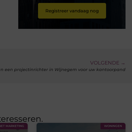
Registreer vandaag nog
VOLGENDE →
van een projectinrichter in Wijnegem voor uw kantoorpand
teresseren.
NET MARKETING
WONINGEN