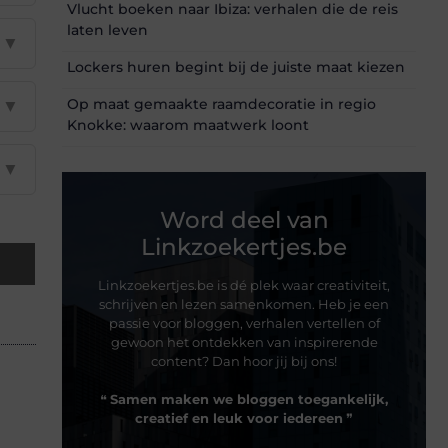
Vlucht boeken naar Ibiza: verhalen die de reis
laten leven
▼
Lockers huren begint bij de juiste maat kiezen
Op maat gemaakte raamdecoratie in regio
▼
Knokke: waarom maatwerk loont
▼
Word deel van
Linkzoekertjes.be
Linkzoekertjes.be is dé plek waar creativiteit,
schrijven en lezen samenkomen. Heb je een
passie voor bloggen, verhalen vertellen of
gewoon het ontdekken van inspirerende
content? Dan hoor jij bij ons!
❝
Samen maken we bloggen toegankelijk,
creatief en leuk voor iedereen
❞