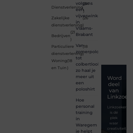
volgens
(34
Dienstverlening
een
)
vijverwinkel
Zakelijke
(26
in
dienstverlening
)
Vlaams-
(21
Brabant
Bedrijven
)
Van
Particuliere
(18
zomerpolo
dienstverlening
)
tot
Woning
(18
colbertlook
en Tuin
)
zo haal je
meer uit
Word
een
deel
poloshirt
van
Linkzoeke
Hoe
personal
Linkzoekertjes
training
is dé
plek
in
waar
Waregem
creativiteit,
je helpt