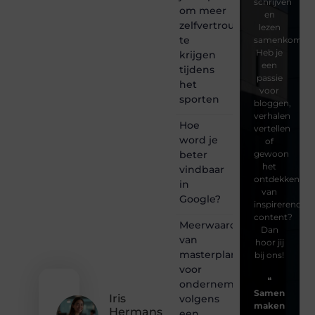
schrijven
om meer
en
zelfvertrouwen
lezen
te
samenkomen.
Heb je
krijgen
een
tijdens
passie
het
voor
sporten
bloggen,
verhalen
Hoe
vertellen
word je
of
beter
gewoon
het
vindbaar
ontdekken
in
van
Google?
inspirerende
content?
Meerwaarde
Dan
van
hoor jij
masterplanning
bij ons!
voor
❝
ondernemingen
Samen
Iris
volgens
maken
Hermans
een