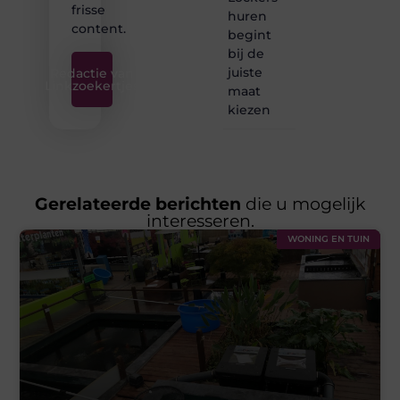
frisse
huren
content.
begint
bij de
juiste
Redactie van
Linkzoekertjes
maat
kiezen
Gerelateerde berichten
die u mogelijk
interesseren.
WONING EN TUIN