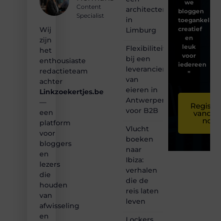
we
Content
architectenbureau
bloggen
Specialist
in
toegankelijk,
creatief
Wij
Limburg
en
zijn
leuk
Flexibiliteit
het
voor
bij een
enthousiaste
iedereen
leverancier
redactieteam
❞
van
achter
eieren in
Linkzoekertjes.be
Antwerpen
—
Registre
voor B2B
een
vandaa
nog
platform
Vlucht
voor
boeken
bloggers
naar
en
Ibiza:
lezers
verhalen
die
die de
houden
reis laten
van
leven
afwisseling
en
Lockers