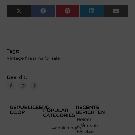
X
Facebook
Pinterest
LinkedIn
Email
(Twitter)
Tags:
Vintage firearms for sale
Deel dit:
GEPUBLICEERD
RECENTE
POPULAR
DOOR
BERICHTEN
CATEGORIES
Helder
(41
vijverwater
Aanbiedingen
houden
)