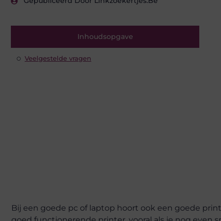
Gepubliceerd Door Linkzoekertjes.be
Inhoudsopgave
Veelgestelde vragen
Bij een goede pc of laptop hoort ook een goede printer
goed functionerende printer, vooral als je nog even s