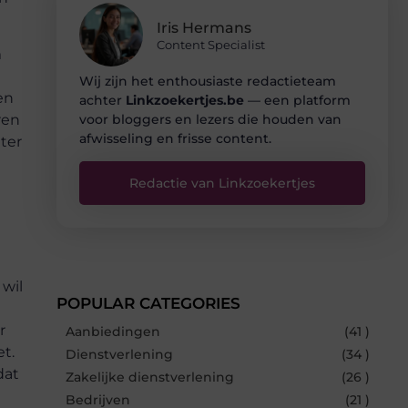
Iris Hermans
Content Specialist
m
Wij zijn het enthousiaste redactieteam
en
achter
Linkzoekertjes.be
— een platform
voor bloggers en lezers die houden van
ren
afwisseling en frisse content.
ter
Redactie van Linkzoekertjes
wil
POPULAR CATEGORIES
r
Aanbiedingen
(41 )
t.
Dienstverlening
(34 )
dat
Zakelijke dienstverlening
(26 )
Bedrijven
(21 )