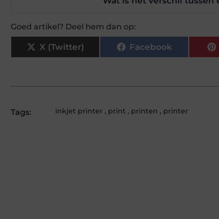
Wat is het verschil tussen 
Goed artikel? Deel hem dan op:
X (Twitter)
Facebook
inkjet printer
,
print
,
printen
,
printer
Tags: