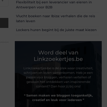
▼
Flexibiliteit bij een leverancier van eieren in
Antwerpen voor B2B
Vlucht boeken naar Ibiza: verhalen die de reis
laten leven
Lockers huren begint bij de juiste maat kiezen
Word deel van
Linkzoekertjes.be
Linkzoekertjes.be is dé plek waar creativiteit,
schrijven en lezen samenkomen. Heb je een
passie voor bloggen, verhalen vertellen of
gewoon het ontdekken van inspirerende
content? Dan hoor jij bij ons!
❝
Samen maken we bloggen toegankelijk,
creatief en leuk voor iedereen
❞