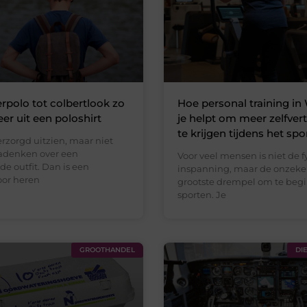
polo tot colbertlook zo
Hoe personal training i
eer uit een poloshirt
je helpt om meer zelfve
te krijgen tijdens het spo
verzorgd uitzien, maar niet
adenken over een
Voor veel mensen is niet de f
e outfit. Dan is een
inspanning, maar de onzeke
oor heren
grootste drempel om te beg
sporten. Je
GROOTHANDEL
DI