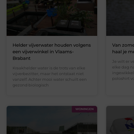
Helder vijverwater houden volgens
Van zomer
een vijverwinkel in Vlaams-
haal je m
Brabant
Je wilt er 
elke dag n
Kraakhelder water is de trots van elke
ingewikkeld
vijverbezitter, maar het ontstaat niet
poloshirt v
vanzelf. Achter mooi water schuilt een
gezond biologisch
WONINGEN