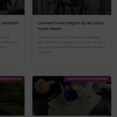
: verhalen
Lockers huren begint bij de juiste
maat kiezen
r veel
Wanneer je lockers huren overweegt
worden dat
voor fietsen en apparatuur, is de maat
 met
van de locker een bepalende factor voor
comfort
ONING EN TUIN
ZAKELIJKE DIENSTVERLENING