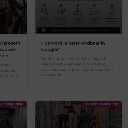
n Waregem
Hoe word je beter vindbaar in
rtrouwen
Google?
rten
Beter vindbaar worden in Google is
geen kwestie van één slimme truc,
ysieke
maar van consequent werken aan een
rheid de
website die
innen met
ENSTVERLENING
HOBBY EN VRIJE TIJD