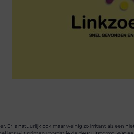
. Er is natuurlijk ook maar weinig zo irritant als een nie
nel iets wilt printen voordat je de deur uitstormt. Wat e