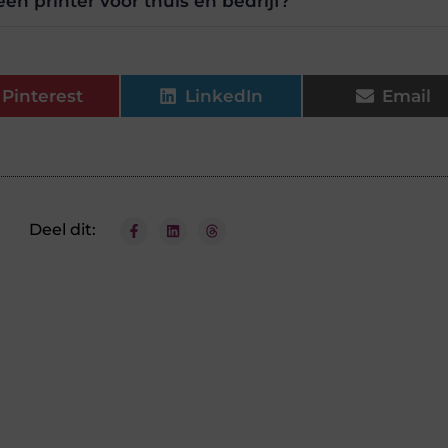
een printer voor thuis en bedrijf?
Pinterest
LinkedIn
Email
Deel dit: