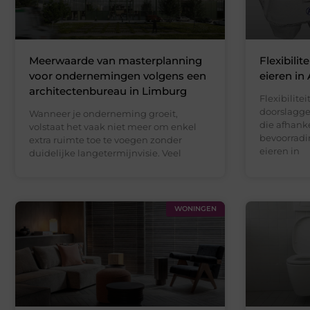
Meerwaarde van masterplanning
Flexibilit
voor ondernemingen volgens een
eieren in
architectenbureau in Limburg
Flexibilite
doorslagge
Wanneer je onderneming groeit,
die afhanke
volstaat het vaak niet meer om enkel
bevoorradi
extra ruimte toe te voegen zonder
eieren in
duidelijke langetermijnvisie. Veel
WONINGEN