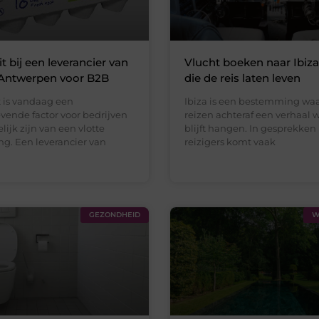
eit bij een leverancier van
Vlucht boeken naar Ibiza
 Antwerpen voor B2B
die de reis laten leven
it is vandaag een
Ibiza is een bestemming waa
vende factor voor bedrijven
reizen achteraf een verhaal 
lijk zijn van een vlotte
blijft hangen. In gesprekken
ng. Een leverancier van
reizigers komt vaak
GEZONDHEID
W