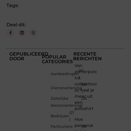
Tags:
Deel dit:
GEPUBLICEERD
RECENTE
POPULAR
DOOR
BERICHTEN
CATEGORIES
Van
(41
zomerpolo
Aanbiedingen
tot
)
colbertlook
(34
Dienstverlening
zo haal je
)
meer uit
Zakelijke
(26
een
dienstverlening
)
poloshirt
(21
Bedrijven
Hoe
)
personal
Particuliere
(18