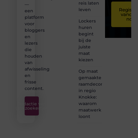
reis laten
—
leven
Registre
een
vandaa
platform
nog
Lockers
voor
huren
bloggers
begint
en
bij de
lezers
juiste
die
maat
houden
kiezen
van
afwisseling
Op maat
en
gemaakte
frisse
raamdecoratie
content.
in regio
Knokke:
waarom
Redactie van
Linkzoekertjes
maatwerk
loont