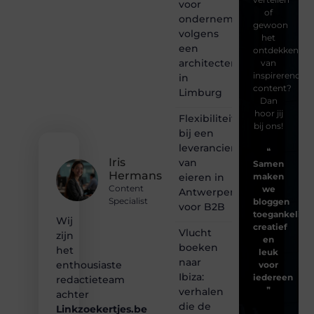
voor
of
ondernemingen
gewoon
volgens
het
een
ontdekken
architectenbureau
van
inspirerende
in
content?
Limburg
Dan
hoor jij
Flexibiliteit
bij ons!
bij een
leverancier
❝
Iris
van
Samen
Hermans
eieren in
maken
Content
we
Antwerpen
Specialist
bloggen
voor B2B
toegankelijk,
Wij
creatief
Vlucht
zijn
en
boeken
het
leuk
naar
enthousiaste
voor
Ibiza:
iedereen
redactieteam
❞
verhalen
achter
die de
Linkzoekertjes.be