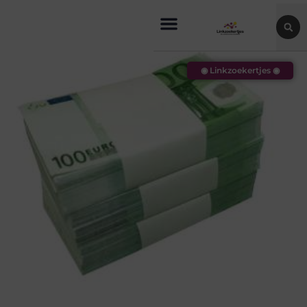
◉ Linkzoekertjes ◉