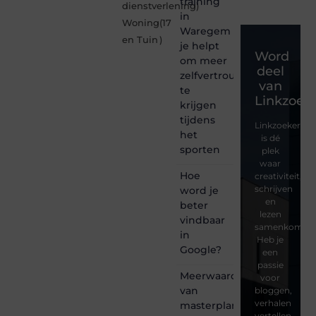
training
dienstverlening
)
in
Woning
(17
Waregem
en Tuin
)
je helpt
Word
om meer
deel
zelfvertrouwen
van
te
Linkzoeke
krijgen
tijdens
Linkzoekertjes
het
is dé
sporten
plek
waar
Hoe
creativiteit,
schrijven
word je
en
beter
lezen
vindbaar
samenkomen.
in
Heb je
Google?
een
passie
Meerwaarde
voor
van
bloggen,
verhalen
masterplanning
vertellen