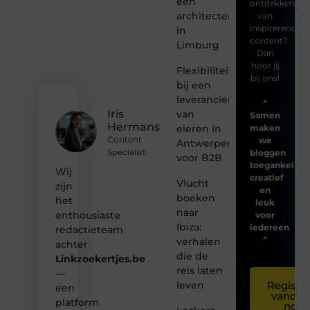
een
ontdekken
architectenbureau
van
inspirerende
in
content?
Limburg
Dan
hoor jij
Flexibiliteit
bij ons!
bij een
leverancier
❝
Iris
van
Samen
Hermans
eieren in
maken
Content
we
Antwerpen
Specialist
bloggen
voor B2B
toegankelijk,
Wij
creatief
Vlucht
zijn
en
boeken
het
leuk
naar
enthousiaste
voor
Ibiza:
iedereen
redactieteam
❞
verhalen
achter
die de
Linkzoekertjes.be
reis laten
—
leven
Registre
een
vandaa
platform
nog