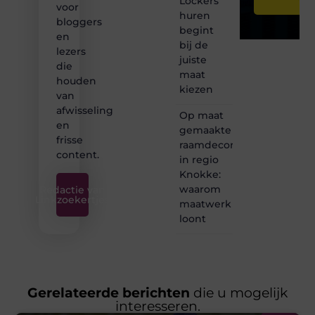
Lockers
voor
huren
bloggers
begint
en
bij de
lezers
juiste
die
maat
houden
kiezen
van
afwisseling
Op maat
en
gemaakte
frisse
raamdecoratie
content.
in regio
Knokke:
waarom
Redactie van
Linkzoekertjes
maatwerk
loont
Gerelateerde berichten
die u mogelijk
interesseren.