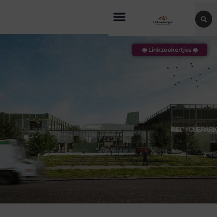
◉ Linkzoekertjes ◉