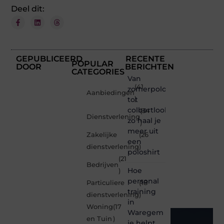
Deel dit:
GEPUBLICEERD
RECENTE
POPULAR
DOOR
BERICHTEN
CATEGORIES
Van
(41
zomerpolo
Aanbiedingen
tot
)
colbertlook
(34
Dienstverlening
zo haal je
)
meer uit
Zakelijke
(26
een
dienstverlening
)
poloshirt
(21
Bedrijven
Hoe
)
personal
Particuliere
(18
training
dienstverlening
)
in
Woning
(17
Waregem
en Tuin
)
je helpt