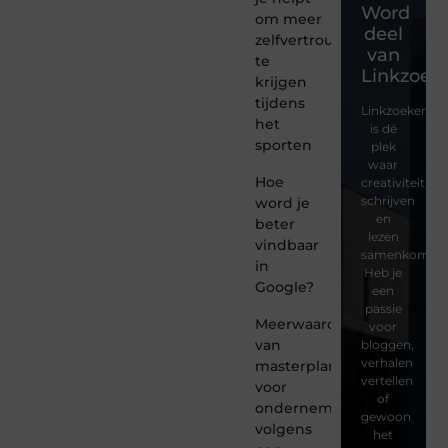
Word
om meer
deel
zelfvertrouwen
van
te
Linkzoeke
krijgen
tijdens
Linkzoekertjes
het
is dé
sporten
plek
waar
Hoe
creativiteit,
schrijven
word je
en
beter
lezen
vindbaar
samenkomen.
in
Heb je
Google?
een
passie
Meerwaarde
voor
van
bloggen,
verhalen
masterplanning
vertellen
voor
of
ondernemingen
gewoon
volgens
het