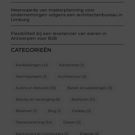
Meerwaarde van masterplanning voor
ondernemingen volgens een architectenbureau in
Limburg
Flexibiliteit bij een leverancier van eieren in
Antwerpen voor B2B
CATEGORIEËN
Aanbiedingen
(41)
Adverteren
(1)
Alarmsysteem
(1)
Architectuur
(5)
Auto's en Motoren
(10)
Banen en opleidingen
(3)
Beauty en verzorging
(8)
Bedrijven
(21)
Bloemen
(1)
Blog
(1)
Cadeau
(2)
Dienstverlening
(34)
Dieren
(2)
Electronica en Computers
(2)
Energie
(2)