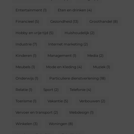
Entertainment
(1)
Eten en drinken
(4)
Financieel
(5)
Gezondheid
(13)
Groothandel
(8)
Hobby en vrije tijd
(5)
Huishoudelijk
(2)
Industrie
(7)
Internet marketing
(2)
Kinderen
(1)
Management
(1)
Media
(2)
Meubels
(1)
Mode en Kleding
(4)
Muziek
(1)
Onderwijs
(1)
Particuliere dienstverlening
(18)
Relatie
(1)
Sport
(2)
Telefonie
(4)
Toerisme
(1)
Vakantie
(5)
Verbouwen
(2)
Vervoer en transport
(2)
Webdesign
(1)
Winkelen
(3)
Woningen
(8)