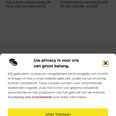
Het laatste nieuws gratis en
Roddelnieuws verspreidt zich
voor niks op nieuwssites
als een olievlek, zo snel!
Main Links
Uw privacy is voor ons
Backlinks kopen: zo verbeter je de autoriteit van je website
Geld verdienen met je website: zo maak je van jouw site een inkomstenbron
van groot belang.
Wij gebruiken cookies en vergelijkbare technologieën om inzicht
te krijgen in hoe u onze website gebruikt, zodat we uw ervaring
Linkzoekertjes.be brengt je elke dag iets nieuws
kunnen verbeteren. Deze cookies worden voor verschillende
Inspirerende blogs en waardevolle tips voor een
doeleinden ingezet, zoals het tonen van gepersonaliseerde
slimmer en leuker internetgebruik.
advertenties en het analyseren van het gebruik van de website.
Raadpleeg
ons cookiebeleid
voor meer informatie.
Website index
Cookiebeleid (EU)
Alles Toestaan