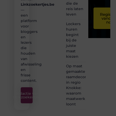
die de
Linkzoekertjes.be
reis laten
—
leven
Registre
een
vandaa
platform
nog
Lockers
voor
huren
bloggers
begint
en
bij de
lezers
juiste
die
maat
houden
kiezen
van
afwisseling
Op maat
en
gemaakte
frisse
raamdecoratie
content.
in regio
Knokke:
waarom
Redactie van
Linkzoekertjes
maatwerk
loont