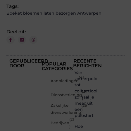
Tags:
Boeket bloemen laten bezorgen Antwerpen
Deel dit:
GEPUBLICEERD
RECENTE
POPULAR
DOOR
BERICHTEN
CATEGORIES
Van
(41
zomerpolo
Aanbiedingen
tot
)
colbertlook
(34
Dienstverlening
zo haal je
)
meer uit
Zakelijke
(26
een
dienstverlening
)
poloshirt
(21
Bedrijven
Hoe
)