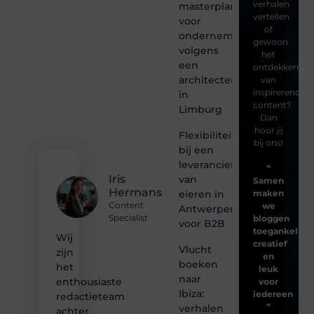
verhalen
masterplanning
vertellen
voor
of
ondernemingen
gewoon
volgens
het
een
ontdekken
architectenbureau
van
inspirerende
in
content?
Limburg
Dan
hoor jij
Flexibiliteit
bij ons!
bij een
leverancier
❝
Iris
van
Samen
Hermans
eieren in
maken
Content
we
Antwerpen
Specialist
bloggen
voor B2B
toegankelijk,
Wij
creatief
Vlucht
zijn
en
boeken
het
leuk
naar
enthousiaste
voor
Ibiza:
iedereen
redactieteam
❞
verhalen
achter