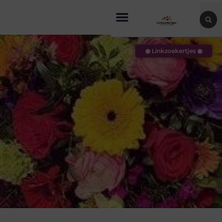
◉ Linkzoekertjes ◉