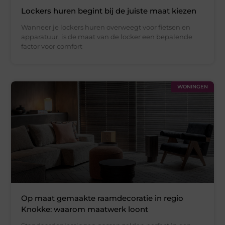
Lockers huren begint bij de juiste maat kiezen
Wanneer je lockers huren overweegt voor fietsen en
apparatuur, is de maat van de locker een bepalende
factor voor comfort
WONINGEN
Op maat gemaakte raamdecoratie in regio
Knokke: waarom maatwerk loont