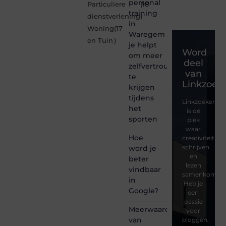
personal
Particuliere
(18
training
dienstverlening
)
in
Woning
(17
Waregem
en Tuin
)
je helpt
Word
om meer
deel
zelfvertrouwen
van
te
Linkzoeke
krijgen
tijdens
Linkzoekertjes
het
is dé
sporten
plek
waar
Hoe
creativiteit,
schrijven
word je
en
beter
lezen
vindbaar
samenkomen.
in
Heb je
Google?
een
passie
Meerwaarde
voor
van
bloggen,