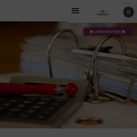
◉ Linkzoekertjes ◉