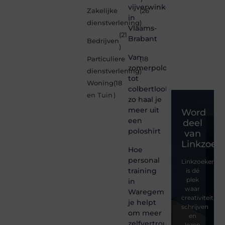
vijverwinkel
Zakelijke
(26
in
dienstverlening
)
Vlaams-
(21
Brabant
Bedrijven
)
Van
Particuliere
(18
zomerpolo
dienstverlening
)
tot
Woning
(18
colbertlook
en Tuin
)
zo haal je
meer uit
Word
een
deel
poloshirt
van
Linkzoeke
Hoe
personal
Linkzoekertjes
training
is dé
plek
in
waar
Waregem
creativiteit,
je helpt
schrijven
om meer
en
zelfvertrouwen
lezen