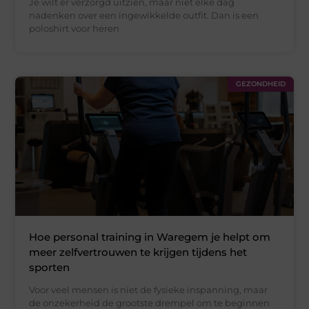
Je wilt er verzorgd uitzien, maar niet elke dag
nadenken over een ingewikkelde outfit. Dan is een
poloshirt voor heren
GEZONDHEID
Hoe personal training in Waregem je helpt om
meer zelfvertrouwen te krijgen tijdens het
sporten
Voor veel mensen is niet de fysieke inspanning, maar
de onzekerheid de grootste drempel om te beginnen