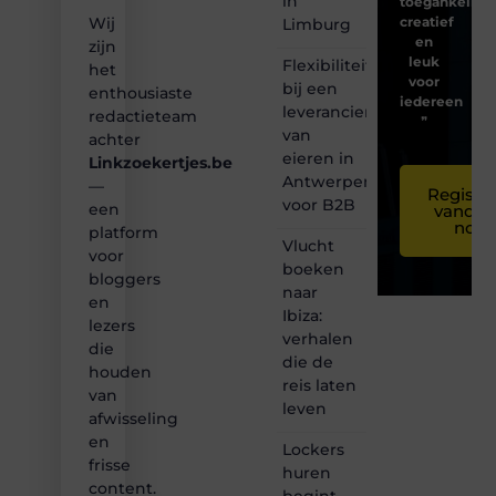
in
toegankelijk,
creatief
Wij
Limburg
en
zijn
leuk
Flexibiliteit
het
voor
bij een
enthousiaste
iedereen
leverancier
redactieteam
❞
van
achter
eieren in
Linkzoekertjes.be
Antwerpen
—
Registre
voor B2B
een
vandaa
nog
platform
Vlucht
voor
boeken
bloggers
naar
en
Ibiza:
lezers
verhalen
die
die de
houden
reis laten
van
leven
afwisseling
en
Lockers
frisse
huren
content.
begint