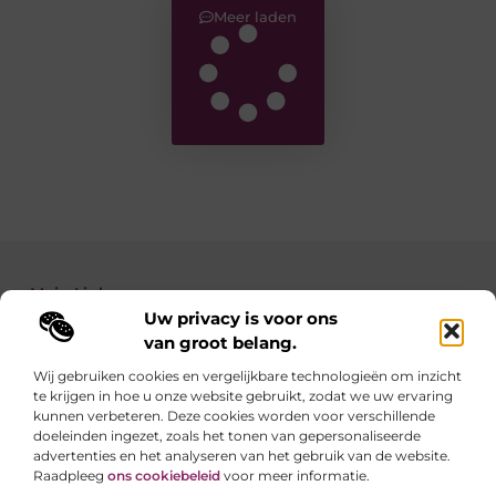
Meer laden
Main Links
Uw privacy is voor ons
Backlinks kopen: zo verbeter je de autoriteit van je website
Geld verdienen met je website: zo maak je van jouw site een inkomstenbron
van groot belang.
Wij gebruiken cookies en vergelijkbare technologieën om inzicht
te krijgen in hoe u onze website gebruikt, zodat we uw ervaring
Linkzoekertjes.be brengt je elke dag iets nieuws
kunnen verbeteren. Deze cookies worden voor verschillende
Inspirerende blogs en waardevolle tips voor een
doeleinden ingezet, zoals het tonen van gepersonaliseerde
slimmer en leuker internetgebruik.
advertenties en het analyseren van het gebruik van de website.
Raadpleeg
ons cookiebeleid
voor meer informatie.