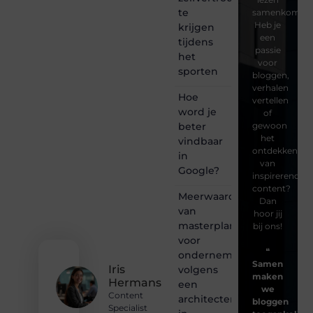
te
samenkomen.
Heb je
krijgen
een
tijdens
passie
het
voor
sporten
bloggen,
verhalen
Hoe
vertellen
word je
of
beter
gewoon
het
vindbaar
ontdekken
in
van
Google?
inspirerende
content?
Meerwaarde
Dan
van
hoor jij
masterplanning
bij ons!
voor
❝
ondernemingen
Samen
Iris
volgens
maken
Hermans
een
we
Content
architectenbureau
bloggen
Specialist