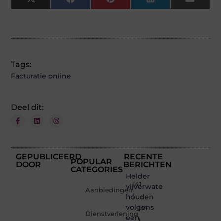
X
Facebook
Pinterest
LinkedIn
Email
(Twitter)
Tags:
Facturatie online
Deel dit:
GEPUBLICEERD
RECENTE
POPULAR
DOOR
BERICHTEN
CATEGORIES
Helder
(41
vijverwater
Aanbiedingen
houden
)
volgens
(34
Dienstverlening
een
)