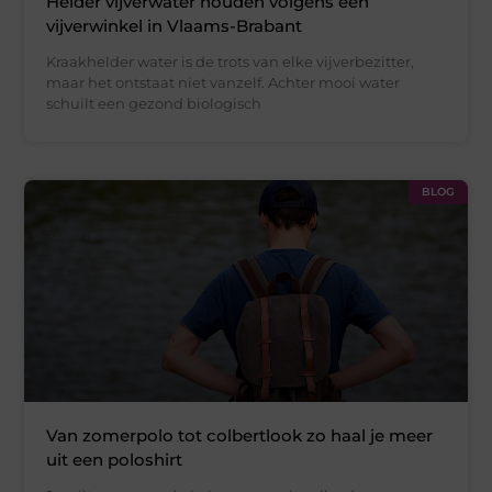
Helder vijverwater houden volgens een
vijverwinkel in Vlaams-Brabant
Kraakhelder water is de trots van elke vijverbezitter,
maar het ontstaat niet vanzelf. Achter mooi water
schuilt een gezond biologisch
BLOG
Van zomerpolo tot colbertlook zo haal je meer
uit een poloshirt