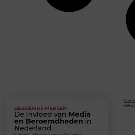
Het l
nieu
BEROEMDE MENSEN
De Invloed van
Media
en Beroemdheden
in
Nederland
Nederland barst van de bekende