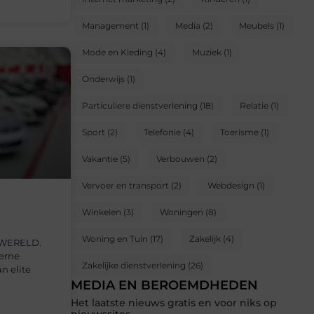
Management
(1)
Media
(2)
Meubels
(1)
Mode en Kleding
(4)
Muziek
(1)
Onderwijs
(1)
Particuliere dienstverlening
(18)
Relatie
(1)
Sport
(2)
Telefonie
(4)
Toerisme
(1)
Vakantie
(5)
Verbouwen
(2)
Vervoer en transport
(2)
Webdesign
(1)
Winkelen
(3)
Woningen
(8)
Woning en Tuin
(17)
Zakelijk
(4)
WERELD.
erne
Zakelijke dienstverlening
(26)
an elite
MEDIA EN BEROEMDHEDEN
Het laatste nieuws gratis en voor niks op
nieuwssites