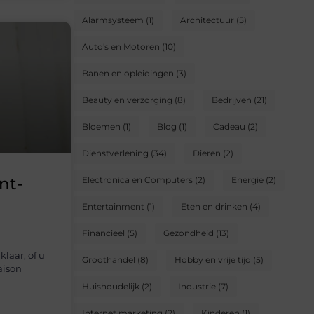
Alarmsysteem
(1)
Architectuur
(5)
Auto's en Motoren
(10)
Banen en opleidingen
(3)
Beauty en verzorging
(8)
Bedrijven
(21)
Bloemen
(1)
Blog
(1)
Cadeau
(2)
Dienstverlening
(34)
Dieren
(2)
nt-
Electronica en Computers
(2)
Energie
(2)
Entertainment
(1)
Eten en drinken
(4)
Financieel
(5)
Gezondheid
(13)
laar, of u
Groothandel
(8)
Hobby en vrije tijd
(5)
aison
Huishoudelijk
(2)
Industrie
(7)
Internet marketing
(2)
Kinderen
(1)