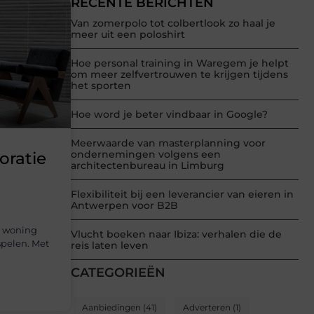
RECENTE BERICHTEN
Van zomerpolo tot colbertlook zo haal je
meer uit een poloshirt
Hoe personal training in Waregem je helpt
om meer zelfvertrouwen te krijgen tijdens
het sporten
Hoe word je beter vindbaar in Google?
Meerwaarde van masterplanning voor
ondernemingen volgens een
ratie
architectenbureau in Limburg
Flexibiliteit bij een leverancier van eieren in
Antwerpen voor B2B
n woning
Vlucht boeken naar Ibiza: verhalen die de
 spelen. Met
reis laten leven
CATEGORIEËN
Aanbiedingen
(41)
Adverteren
(1)