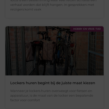
Ibiza is een bestemming waar veel reizen achteraf een
verhaal worden dat blijft hangen. In gesprekken met
reizigers komt vaak
HOBBY EN VRIJE TIJD
Lockers huren begint bij de juiste maat kiezen
Wanneer je lockers huren overweegt voor fietsen en
apparatuur, is de maat van de locker een bepalende
factor voor comfort