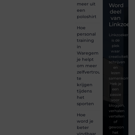
meer uit
Word
een
deel
poloshirt
van
Linkzoeke
Hoe
personal
Linkzoekertjes
training
is dé
plek
in
waar
Waregem
creativiteit,
je helpt
schrijven
om meer
en
zelfvertrouwen
lezen
te
samenkomen.
Heb je
krijgen
een
tijdens
passie
het
voor
sporten
bloggen,
verhalen
Hoe
vertellen
word je
of
beter
gewoon
het
vindbaar