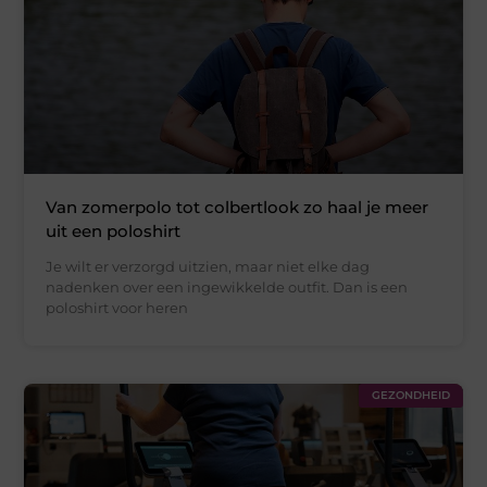
Van zomerpolo tot colbertlook zo haal je meer
uit een poloshirt
Je wilt er verzorgd uitzien, maar niet elke dag
nadenken over een ingewikkelde outfit. Dan is een
poloshirt voor heren
GEZONDHEID