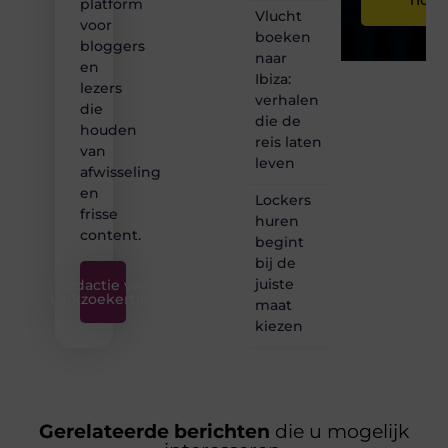
platform
Vlucht
voor
boeken
bloggers
naar
en
Ibiza:
lezers
verhalen
die
die de
houden
reis laten
van
leven
afwisseling
en
Lockers
frisse
huren
content.
begint
bij de
juiste
Redactie van
Linkzoekertjes
maat
kiezen
Gerelateerde berichten
die u mogelijk