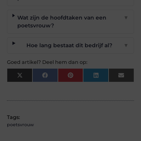
Wat zijn de hoofdtaken van een
▼
poetsvrouw?
Hoe lang bestaat dit bedrijf al?
▼
Goed artikel? Deel hem dan op:
X
Facebook
Pinterest
LinkedIn
Email
(Twitter)
Tags:
poetsvrouw