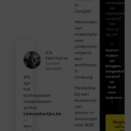
ontdekken
in
van
Google?
inspirerende
content?
Meerwaarde
Dan
van
hoor jij
masterplanning
bij ons!
voor
❝
ondernemingen
Samen
Iris
volgens
maken
Hermans
een
we
Content
architectenbureau
bloggen
Specialist
in
toegankelijk,
creatief
Wij
Limburg
en
zijn
leuk
Flexibiliteit
het
voor
bij een
enthousiaste
iedereen
leverancier
redactieteam
❞
van
achter
eieren in
Linkzoekertjes.be
Antwerpen
—
Registre
voor B2B
een
vandaa
nog