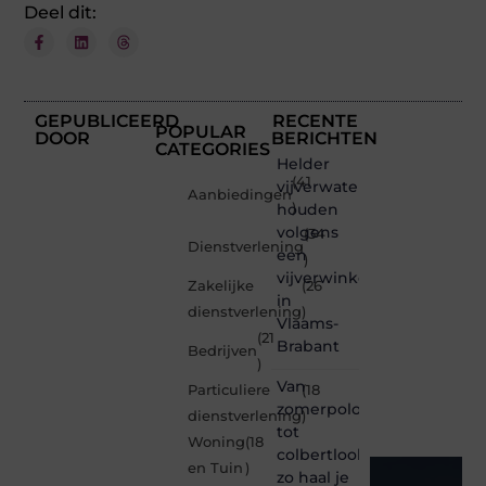
Deel dit:
GEPUBLICEERD
RECENTE
POPULAR
DOOR
BERICHTEN
CATEGORIES
Helder
(41
vijverwater
Aanbiedingen
houden
)
volgens
(34
Dienstverlening
een
)
vijverwinkel
Zakelijke
(26
in
dienstverlening
)
Vlaams-
(21
Brabant
Bedrijven
)
Van
Particuliere
(18
zomerpolo
dienstverlening
)
tot
Woning
(18
colbertlook
en Tuin
)
zo haal je