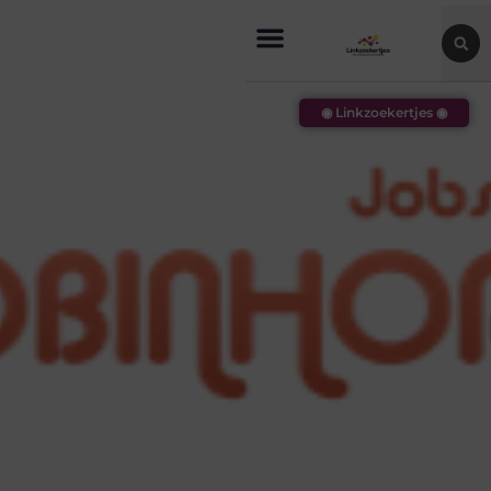
◉ Linkzoekertjes ◉