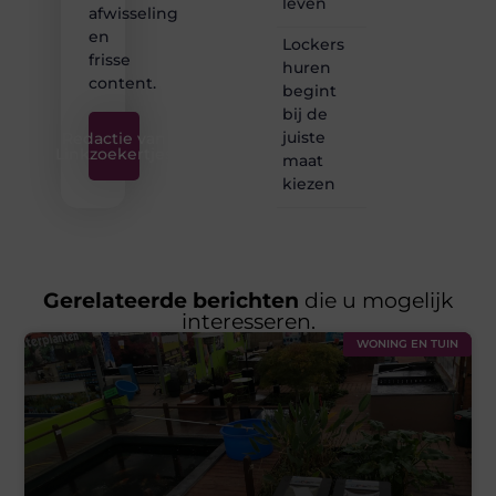
leven
afwisseling
en
Lockers
frisse
huren
content.
begint
bij de
juiste
Redactie van
Linkzoekertjes
maat
kiezen
Gerelateerde berichten
die u mogelijk
interesseren.
WONING EN TUIN