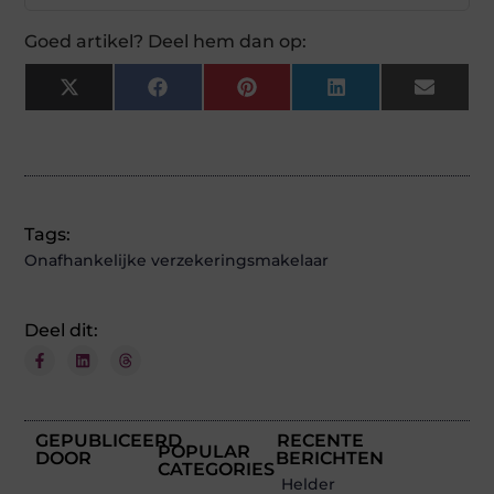
Goed artikel? Deel hem dan op:
X
Facebook
Pinterest
LinkedIn
Email
(Twitter)
Tags:
Onafhankelijke verzekeringsmakelaar
Deel dit:
GEPUBLICEERD
RECENTE
POPULAR
DOOR
BERICHTEN
CATEGORIES
Helder