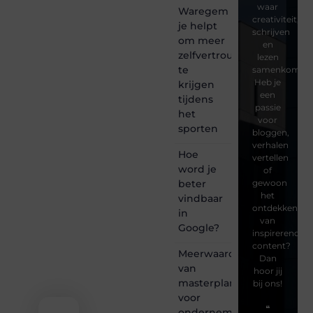
waar
Waregem
creativiteit,
je helpt
schrijven
om meer
en
zelfvertrouwen
lezen
te
samenkomen.
Heb je
krijgen
een
tijdens
passie
het
voor
sporten
bloggen,
verhalen
Hoe
vertellen
word je
of
beter
gewoon
het
vindbaar
ontdekken
in
van
Google?
inspirerende
content?
Meerwaarde
Dan
van
hoor jij
masterplanning
bij ons!
voor
❝
ondernemingen