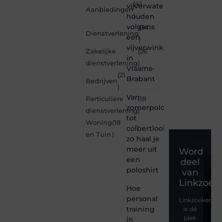
(41
vijverwater
Aanbiedingen
houden
)
volgens
(34
Dienstverlening
een
)
vijverwinkel
Zakelijke
(26
in
dienstverlening
)
Vlaams-
(21
Brabant
Bedrijven
)
Van
Particuliere
(18
zomerpolo
dienstverlening
)
tot
Woning
(18
colbertlook
en Tuin
)
zo haal je
meer uit
Word
een
deel
poloshirt
van
Linkzoeke
Hoe
personal
Linkzoekertjes
training
is dé
plek
in