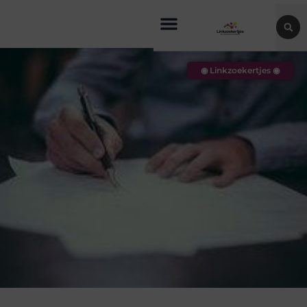
◉ Linkzoekertjes ◉