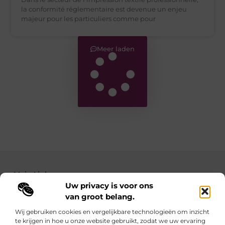
la conformité réglementaire est devenue un enjeu
majeur pour les particuliers comme pour
Meer laden
Main Links
Uw privacy is voor ons
Backlinks kopen: zo verbeter je de autoriteit van je website
Geld verdienen met je website: zo maak je van jouw site een inkomstenbron
van groot belang.
Wij gebruiken cookies en vergelijkbare technologieën om inzicht
te krijgen in hoe u onze website gebruikt, zodat we uw ervaring