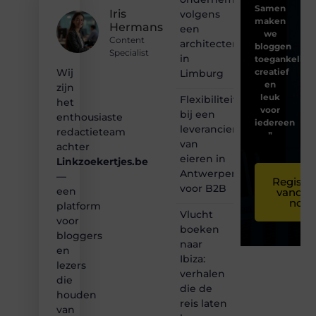
Samen
Iris
volgens
maken
Hermans
een
we
Content
architectenbureau
bloggen
Specialist
in
toegankelijk,
creatief
Wij
Limburg
en
zijn
leuk
Flexibiliteit
het
voor
bij een
enthousiaste
iedereen
leverancier
redactieteam
❞
van
achter
eieren in
Linkzoekertjes.be
Antwerpen
—
Registre
voor B2B
een
vandaa
nog
platform
Vlucht
voor
boeken
bloggers
naar
en
Ibiza:
lezers
verhalen
die
die de
houden
reis laten
van