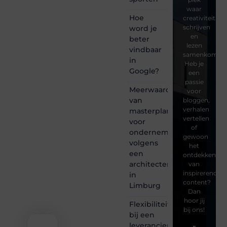
waar
Hoe
creativiteit,
schrijven
word je
en
beter
lezen
vindbaar
samenkomen.
in
Heb je
Google?
een
passie
Meerwaarde
voor
van
bloggen,
verhalen
masterplanning
vertellen
voor
of
ondernemingen
gewoon
volgens
het
een
ontdekken
architectenbureau
van
inspirerende
in
content?
Limburg
Dan
hoor jij
Flexibiliteit
bij ons!
bij een
leverancier