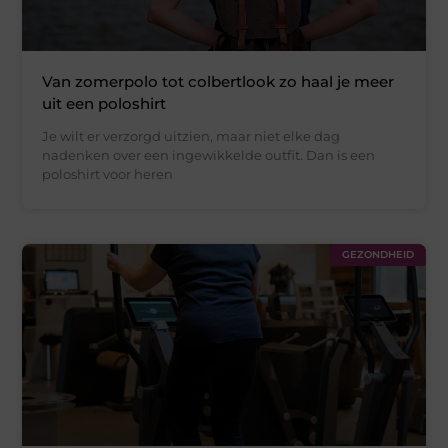
Van zomerpolo tot colbertlook zo haal je meer
uit een poloshirt
Je wilt er verzorgd uitzien, maar niet elke dag
nadenken over een ingewikkelde outfit. Dan is een
poloshirt voor heren
GEZONDHEID