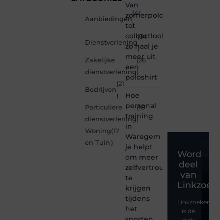
Van
(41
zomerpolo
Aanbiedingen
tot
)
colbertlook
(34
Dienstverlening
zo haal je
)
meer uit
Zakelijke
(26
een
dienstverlening
)
poloshirt
(21
Bedrijven
Hoe
)
personal
Particuliere
(18
training
dienstverlening
)
in
Woning
(17
Waregem
en Tuin
)
je helpt
Word
om meer
deel
zelfvertrouwen
van
te
Linkzoeke
krijgen
tijdens
Linkzoekertjes
het
is dé
sporten
plek