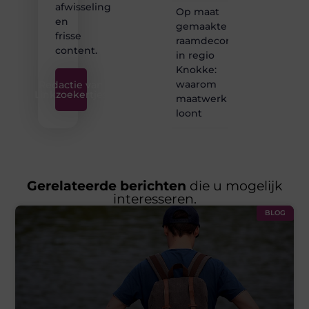
afwisseling
Op maat
en
gemaakte
frisse
raamdecoratie
content.
in regio
Knokke:
waarom
Redactie van
Linkzoekertjes
maatwerk
loont
Gerelateerde berichten
die u mogelijk
interesseren.
BLOG