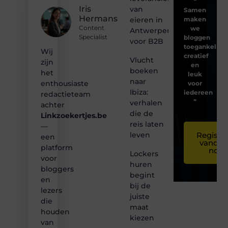
❝
Iris
van
Samen
Hermans
eieren in
maken
Content
we
Antwerpen
Specialist
bloggen
voor B2B
toegankelijk,
Wij
creatief
Vlucht
zijn
en
boeken
het
leuk
naar
enthousiaste
voor
Ibiza:
iedereen
redactieteam
❞
verhalen
achter
die de
Linkzoekertjes.be
reis laten
—
leven
Registre
een
vandaa
platform
nog
Lockers
voor
huren
bloggers
begint
en
bij de
lezers
juiste
die
maat
houden
kiezen
van