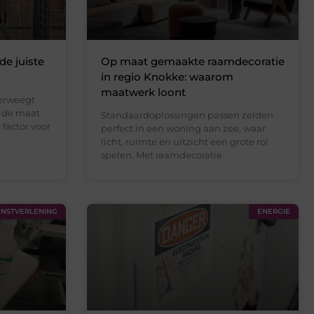
de juiste
Op maat gemaakte raamdecoratie
in regio Knokke: waarom
maatwerk loont
verweegt
s de maat
Standaardoplossingen passen zelden
factor voor
perfect in een woning aan zee, waar
licht, ruimte en uitzicht een grote rol
spelen. Met raamdecoratie
ENSTVERLENING
ENERGIE