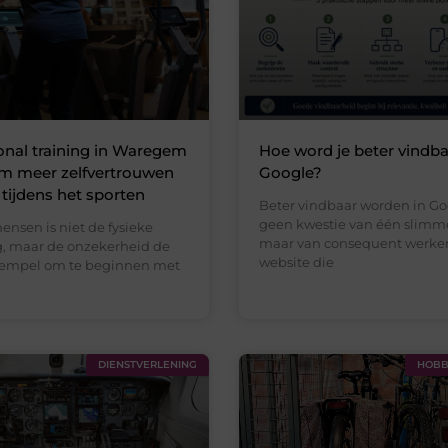
nal training in Waregem
Hoe word je beter vindba
om meer zelfvertrouwen
Google?
 tijdens het sporten
Beter vindbaar worden in Go
geen kwestie van één slimme
ensen is niet de fysieke
maar van consequent werke
, maar de onzekerheid de
website die
rempel om te beginnen met
DIENSTVERLENING
HOBBY