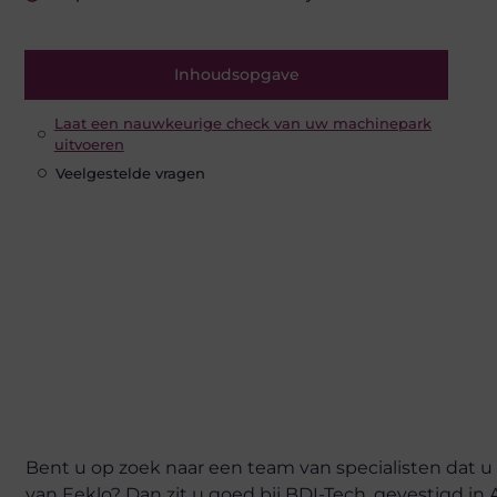
Inhoudsopgave
Laat een nauwkeurige check van uw machinepark
uitvoeren
Veelgestelde vragen
Bent u op zoek naar een team van specialisten dat
van Eeklo? Dan zit u goed bij BDI-Tech, gevestigd i