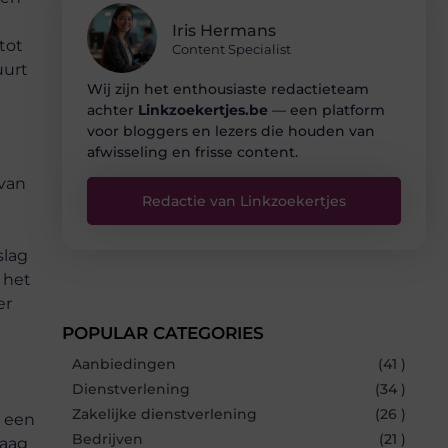
Iris Hermans
tot
Content Specialist
uurt
Wij zijn het enthousiaste redactieteam
achter
Linkzoekertjes.be
— een platform
voor bloggers en lezers die houden van
afwisseling en frisse content.
 van
Redactie van Linkzoekertjes
slag
 het
er
POPULAR CATEGORIES
Aanbiedingen
(41 )
Dienstverlening
(34 )
Zakelijke dienstverlening
(26 )
, een
Bedrijven
(21 )
daag