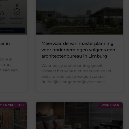
ar in
Meerwaarde van masterplanning
voor ondernemingen volgens een
architectenbureau in Limburg
ogle is
 truc,
Wanneer je onderneming groeit,
n aan een
volstaat het vaak niet meer om enkel
extra ruimte toe te voegen zonder
duidelijke langetermijnvisie. Veel
 EN VRIJE TIJD
WONINGEN