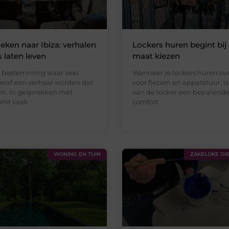
eken naar Ibiza: verhalen
Lockers huren begint bij 
s laten leven
maat kiezen
en bestemming waar veel
Wanneer je lockers huren o
teraf een verhaal worden dat
voor fietsen en apparatuur, i
gen. In gesprekken met
van de locker een bepalende 
komt vaak
comfort
WONING EN TUIN
ZAKELIJKE DI