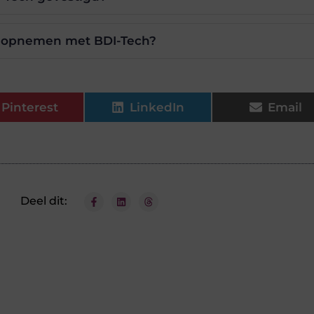
t opnemen met BDI-Tech?
Pinterest
LinkedIn
Email
Deel dit: