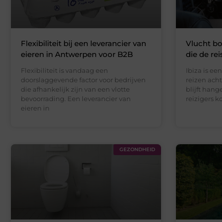
Flexibiliteit bij een leverancier van
Vlucht bo
eieren in Antwerpen voor B2B
die de rei
Flexibiliteit is vandaag een
Ibiza is e
doorslaggevende factor voor bedrijven
reizen ach
die afhankelijk zijn van een vlotte
blijft han
bevoorrading. Een leverancier van
reizigers 
eieren in
GEZONDHEID