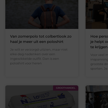
Van zomerpolo tot colbertlook zo
Hoe perso
haal je meer uit een poloshirt
je helpt 
te krijgen
Je wilt er verzorgd uitzien, maar niet
elke dag nadenken over een
Voor veel m
ingewikkelde outfit. Dan is een
inspanning
poloshirt voor heren
grootste d
sporten. Je
GROOTHANDEL