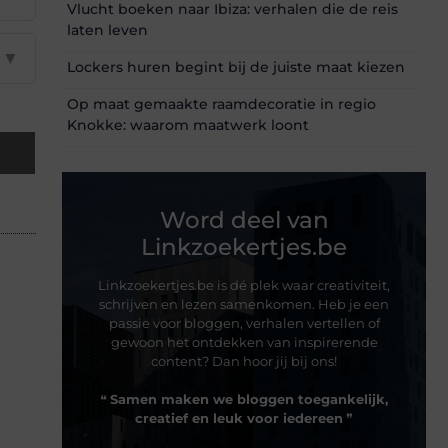
Vlucht boeken naar Ibiza: verhalen die de reis
laten leven
▼
Lockers huren begint bij de juiste maat kiezen
Op maat gemaakte raamdecoratie in regio
Knokke: waarom maatwerk loont
Word deel van
Linkzoekertjes.be
Linkzoekertjes.be is dé plek waar creativiteit,
schrijven en lezen samenkomen. Heb je een
passie voor bloggen, verhalen vertellen of
gewoon het ontdekken van inspirerende
content? Dan hoor jij bij ons!
❝
Samen maken we bloggen toegankelijk,
creatief en leuk voor iedereen
❞