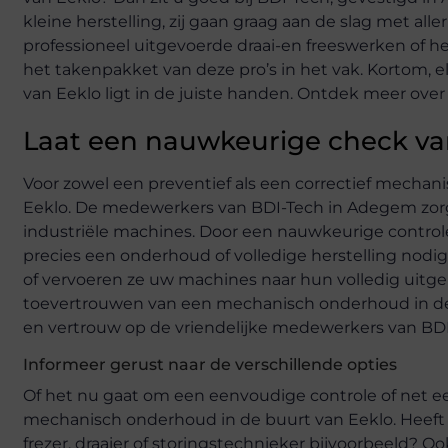
kleine herstelling, zij gaan graag aan de slag met aller
professioneel uitgevoerde draai-en freeswerken of he
het takenpakket van deze pro’s in het vak. Kortom,
van Eeklo ligt in de juiste handen. Ontdek meer over 
Laat een nauwkeurige check v
Voor zowel een preventief als een correctief mechani
Eeklo. De medewerkers van BDI-Tech in Adegem zorge
industriële machines. Door een nauwkeurige control
precies een onderhoud of volledige herstelling nodi
of vervoeren ze uw machines naar hun volledig uitger
toevertrouwen van een mechanisch onderhoud in de bu
en vertrouw op de vriendelijke medewerkers van BDI
Informeer gerust naar de verschillende opties
Of het nu gaat om een eenvoudige controle of net ee
mechanisch onderhoud in de buurt van Eeklo. Heeft 
frezer, draaier of storingstechnieker bijvoorbeeld?