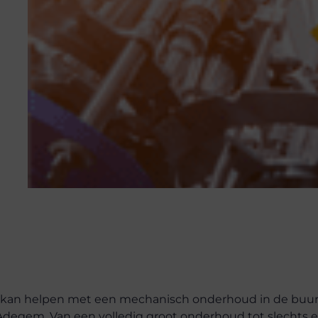
 u kan helpen met een mechanisch onderhoud in de buur
n Adegem. Van een volledig groot onderhoud tot slechts 