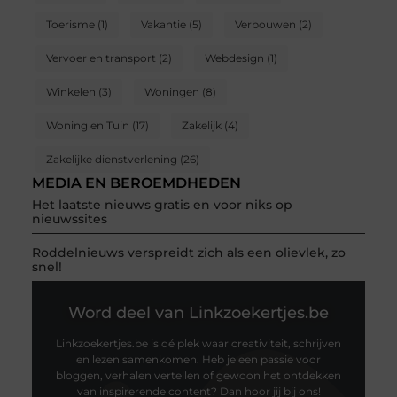
Toerisme
(1)
Vakantie
(5)
Verbouwen
(2)
Vervoer en transport
(2)
Webdesign
(1)
Winkelen
(3)
Woningen
(8)
Woning en Tuin
(17)
Zakelijk
(4)
Zakelijke dienstverlening
(26)
MEDIA EN BEROEMDHEDEN
Het laatste nieuws gratis en voor niks op
nieuwssites
Roddelnieuws verspreidt zich als een olievlek, zo
snel!
Word deel van Linkzoekertjes.be
Linkzoekertjes.be is dé plek waar creativiteit, schrijven
en lezen samenkomen. Heb je een passie voor
bloggen, verhalen vertellen of gewoon het ontdekken
van inspirerende content? Dan hoor jij bij ons!