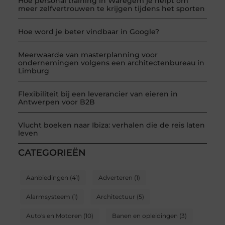
Hoe personal training in Waregem je helpt om
meer zelfvertrouwen te krijgen tijdens het sporten
Hoe word je beter vindbaar in Google?
Meerwaarde van masterplanning voor
ondernemingen volgens een architectenbureau in
Limburg
Flexibiliteit bij een leverancier van eieren in
Antwerpen voor B2B
Vlucht boeken naar Ibiza: verhalen die de reis laten
leven
CATEGORIEËN
Aanbiedingen
(41)
Adverteren
(1)
Alarmsysteem
(1)
Architectuur
(5)
Auto's en Motoren
(10)
Banen en opleidingen
(3)