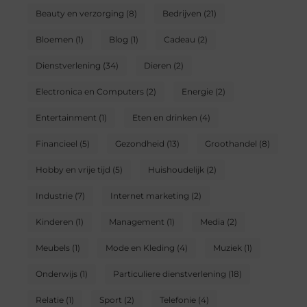
Beauty en verzorging
(8)
Bedrijven
(21)
Bloemen
(1)
Blog
(1)
Cadeau
(2)
Dienstverlening
(34)
Dieren
(2)
Electronica en Computers
(2)
Energie
(2)
Entertainment
(1)
Eten en drinken
(4)
Financieel
(5)
Gezondheid
(13)
Groothandel
(8)
Hobby en vrije tijd
(5)
Huishoudelijk
(2)
Industrie
(7)
Internet marketing
(2)
Kinderen
(1)
Management
(1)
Media
(2)
Meubels
(1)
Mode en Kleding
(4)
Muziek
(1)
Onderwijs
(1)
Particuliere dienstverlening
(18)
Relatie
(1)
Sport
(2)
Telefonie
(4)