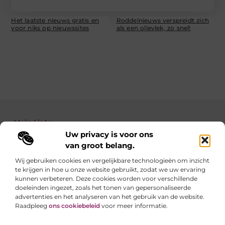
Het laatste nieuws gratis en
Roddelnieuws verspreidt zich
voor niks op nieuwssites
als een olievlek, zo snel!
Main Links
Uw privacy is voor ons
Backlinks kopen: zo verbeter je de autoriteit van je website
Geld verdienen met je website: zo maak je van jouw site een inkomstenbron
van groot belang.
Wij gebruiken cookies en vergelijkbare technologieën om inzicht
te krijgen in hoe u onze website gebruikt, zodat we uw ervaring
Linkzoekertjes.be brengt je elke dag iets nieuws
kunnen verbeteren. Deze cookies worden voor verschillende
Inspirerende blogs en waardevolle tips voor een
doeleinden ingezet, zoals het tonen van gepersonaliseerde
slimmer en leuker internetgebruik.
advertenties en het analyseren van het gebruik van de website.
Raadpleeg
ons cookiebeleid
voor meer informatie.
Website index
Cookiebeleid (EU)