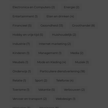
Electronica en Computers
(2)
Energie
(2)
Entertainment
(1)
Eten en drinken
(4)
Financieel
(5)
Gezondheid
(13)
Groothandel
(8)
Hobby en vrije tijd
(5)
Huishoudelijk
(2)
Industrie
(7)
Internet marketing
(2)
Kinderen
(1)
Management
(1)
Media
(2)
Meubels
(1)
Mode en Kleding
(4)
Muziek
(1)
Onderwijs
(1)
Particuliere dienstverlening
(18)
Relatie
(1)
Sport
(2)
Telefonie
(4)
Toerisme
(1)
Vakantie
(5)
Verbouwen
(2)
Vervoer en transport
(2)
Webdesign
(1)
Winkelen
(3)
Woningen
(8)