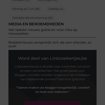
Woning en Tuin
(18)
Zakelijk
(4)
Zakelijke dienstverlening
(26)
MEDIA EN BEROEMDHEDEN
Het laatste nieuws gratis en voor niks op
nieuwssites
Roddelnieuws verspreidt zich als een olievlek, zo
snel!
Word deel van Linkzoekertjes.be
Linkzoekertjes.be is dé plek waar creativiteit, schrijven
en lezen samenkomen. Heb je een passie voor
bloggen, verhalen vertellen of gewoon het ontdekken
van inspirerende content? Dan hoor jij bij ons!
❝
Samen maken we bloggen toegankelijk, creatief
en leuk voor iedereen
❞