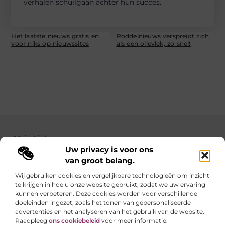
verhalen schuilgaan achter hun succes.
Het laatste nieuws gratis en
Roddelnieuws verspreidt zich
voor niks op nieuwssites
als een olievlek, zo snel!
Main Links
Uw privacy is voor ons
Backlinks kopen: zo verbeter je de autoriteit van je website
Geld verdienen met je website: zo maak je van jouw site een inkomstenbron
van groot belang.
Wij gebruiken cookies en vergelijkbare technologieën om inzicht
te krijgen in hoe u onze website gebruikt, zodat we uw ervaring
Linkzoekertjes.be brengt je elke dag iets nieuws
kunnen verbeteren. Deze cookies worden voor verschillende
Inspirerende blogs en waardevolle tips voor een
doeleinden ingezet, zoals het tonen van gepersonaliseerde
slimmer en leuker internetgebruik.
advertenties en het analyseren van het gebruik van de website.
Raadpleeg
ons cookiebeleid
voor meer informatie.