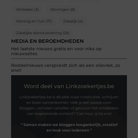
Winkelen
(3)
Woningen
(8)
Woning en Tuin
(17)
Zakelijk
(4)
Zakelijke dienstverlening
(26)
MEDIA EN BEROEMDHEDEN
Het laatste nieuws gratis en voor niks op
nieuwssites
Roddelnieuws verspreidt zich als een olievlek, zo
snel!
Word deel van Linkzoekertjes.be
Linkzoekertjes.be is dé plek waar creativiteit, schrijven
en lezen samenkomen. Heb je een passie voor
bloggen, verhalen vertellen of gewoon het ontdekken
van inspirerende content? Dan hoor jij bij ons!
❝
Samen maken we bloggen toegankelijk, creatief
en leuk voor iedereen
❞