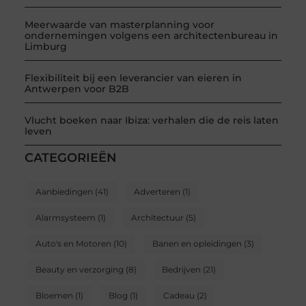
Meerwaarde van masterplanning voor
ondernemingen volgens een architectenbureau in
Limburg
Flexibiliteit bij een leverancier van eieren in
Antwerpen voor B2B
Vlucht boeken naar Ibiza: verhalen die de reis laten
leven
CATEGORIEËN
Aanbiedingen
(41)
Adverteren
(1)
Alarmsysteem
(1)
Architectuur
(5)
Auto's en Motoren
(10)
Banen en opleidingen
(3)
Beauty en verzorging
(8)
Bedrijven
(21)
Bloemen
(1)
Blog
(1)
Cadeau
(2)