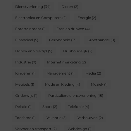
Dienstverlening
(34)
Dieren
(2)
Electronica en Computers
(2)
Energie
(2)
Entertainment
(1)
Eten en drinken
(4)
Financieel
(5)
Gezondheid
(13)
Groothandel
(8)
Hobby en vrije tijd
(5)
Huishoudelijk
(2)
Industrie
(7)
Internet marketing
(2)
Kinderen
(1)
Management
(1)
Media
(2)
Meubels
(1)
Mode en Kleding
(4)
Muziek
(1)
Onderwijs
(1)
Particuliere dienstverlening
(18)
Relatie
(1)
Sport
(2)
Telefonie
(4)
Toerisme
(1)
Vakantie
(5)
Verbouwen
(2)
Vervoer en transport
(2)
Webdesign
(1)