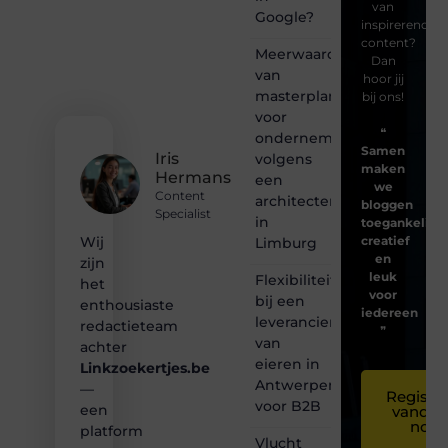
van
Google?
inspirerende
content?
Meerwaarde
Dan
van
hoor jij
masterplanning
bij ons!
voor
❝
ondernemingen
Samen
Iris
volgens
maken
Hermans
een
we
Content
architectenbureau
bloggen
Specialist
in
toegankelijk,
creatief
Wij
Limburg
en
zijn
leuk
Flexibiliteit
het
voor
bij een
enthousiaste
iedereen
leverancier
redactieteam
❞
van
achter
eieren in
Linkzoekertjes.be
Antwerpen
—
Registre
voor B2B
een
vandaa
nog
platform
Vlucht