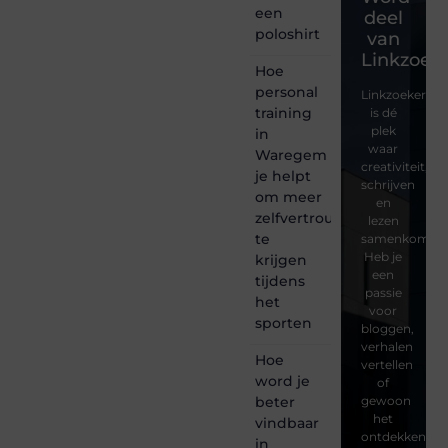
een
deel
poloshirt
van
Linkzoeke
Hoe
personal
Linkzoekertjes
training
is dé
plek
in
waar
Waregem
creativiteit,
je helpt
schrijven
om meer
en
zelfvertrouwen
lezen
te
samenkomen.
Heb je
krijgen
een
tijdens
passie
het
voor
sporten
bloggen,
verhalen
Hoe
vertellen
word je
of
beter
gewoon
het
vindbaar
ontdekken
in