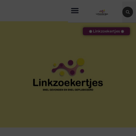
◉ Linkzoekertjes ◉