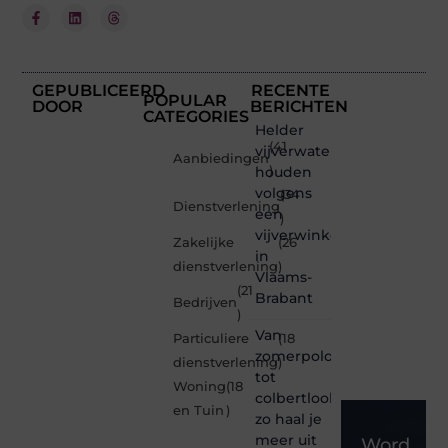
GEPUBLICEERD
RECENTE
POPULAR
DOOR
BERICHTEN
CATEGORIES
Helder
(41
vijverwater
Aanbiedingen
houden
)
volgens
(34
Dienstverlening
een
)
vijverwinkel
Zakelijke
(26
in
dienstverlening
)
Vlaams-
(21
Brabant
Bedrijven
)
Van
Particuliere
(18
zomerpolo
dienstverlening
)
tot
Woning
(18
colbertlook
en Tuin
)
zo haal je
meer uit
Word