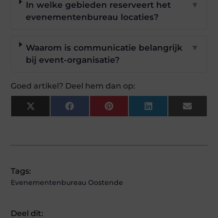
In welke gebieden reserveert het
▼
evenementenbureau locaties?
Waarom is communicatie belangrijk
▼
bij event-organisatie?
Goed artikel? Deel hem dan op:
X
Facebook
Pinterest
LinkedIn
Email
(Twitter)
Tags:
Evenementenbureau Oostende
Deel dit: