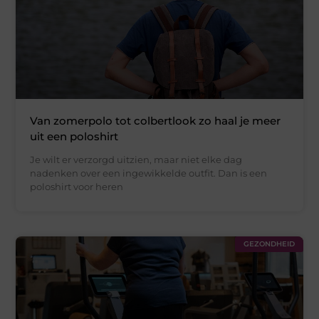
Van zomerpolo tot colbertlook zo haal je meer
uit een poloshirt
Je wilt er verzorgd uitzien, maar niet elke dag
nadenken over een ingewikkelde outfit. Dan is een
poloshirt voor heren
GEZONDHEID