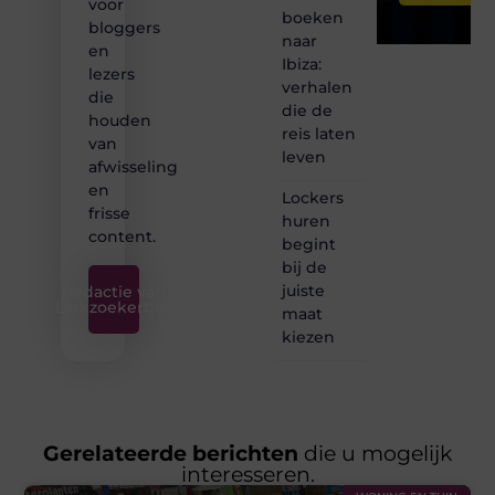
voor
boeken
bloggers
naar
en
Ibiza:
lezers
verhalen
die
die de
houden
reis laten
van
leven
afwisseling
en
Lockers
frisse
huren
content.
begint
bij de
juiste
Redactie van
Linkzoekertjes
maat
kiezen
Gerelateerde berichten
die u mogelijk
interesseren.