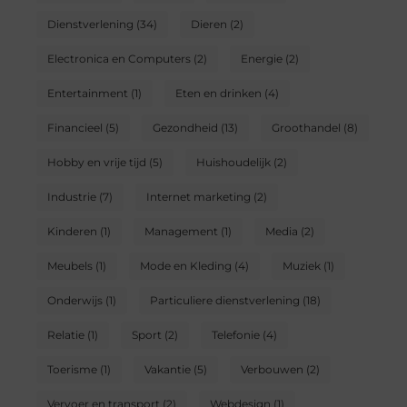
Dienstverlening
(34)
Dieren
(2)
Electronica en Computers
(2)
Energie
(2)
Entertainment
(1)
Eten en drinken
(4)
Financieel
(5)
Gezondheid
(13)
Groothandel
(8)
Hobby en vrije tijd
(5)
Huishoudelijk
(2)
Industrie
(7)
Internet marketing
(2)
Kinderen
(1)
Management
(1)
Media
(2)
Meubels
(1)
Mode en Kleding
(4)
Muziek
(1)
Onderwijs
(1)
Particuliere dienstverlening
(18)
Relatie
(1)
Sport
(2)
Telefonie
(4)
Toerisme
(1)
Vakantie
(5)
Verbouwen
(2)
Vervoer en transport
(2)
Webdesign
(1)