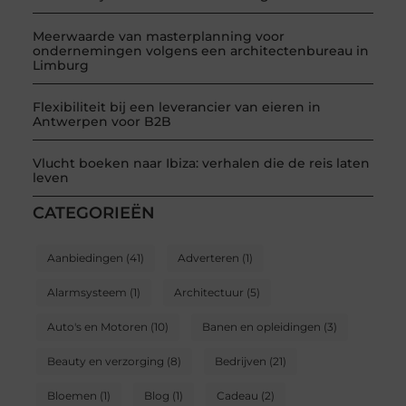
Meerwaarde van masterplanning voor
ondernemingen volgens een architectenbureau in
Limburg
Flexibiliteit bij een leverancier van eieren in
Antwerpen voor B2B
Vlucht boeken naar Ibiza: verhalen die de reis laten
leven
CATEGORIEËN
Aanbiedingen
(41)
Adverteren
(1)
Alarmsysteem
(1)
Architectuur
(5)
Auto's en Motoren
(10)
Banen en opleidingen
(3)
Beauty en verzorging
(8)
Bedrijven
(21)
Bloemen
(1)
Blog
(1)
Cadeau
(2)