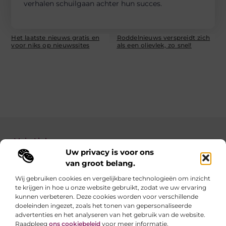
verhalen schuilgaan achter hun succes.
Het laatste nieuws gratis en
Roddelnieuws verspreidt zich
voor niks op nieuwssites
als een olievlek, zo snel!
Main Links
Uw privacy is voor ons
Backlinks kopen: zo verbeter je de autoriteit van je website
Geld verdienen met je website: zo maak je van jouw site een inkomstenbron
van groot belang.
Wij gebruiken cookies en vergelijkbare technologieën om inzicht
te krijgen in hoe u onze website gebruikt, zodat we uw ervaring
Linkzoekertjes.be brengt je elke dag iets nieuws
kunnen verbeteren. Deze cookies worden voor verschillende
Inspirerende blogs en waardevolle tips voor een
doeleinden ingezet, zoals het tonen van gepersonaliseerde
slimmer en leuker internetgebruik.
advertenties en het analyseren van het gebruik van de website.
Raadpleeg
ons cookiebeleid
voor meer informatie.