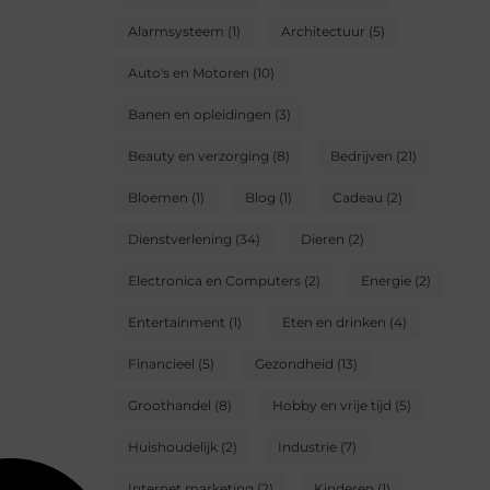
Alarmsysteem
(1)
Architectuur
(5)
Auto's en Motoren
(10)
Banen en opleidingen
(3)
Beauty en verzorging
(8)
Bedrijven
(21)
Bloemen
(1)
Blog
(1)
Cadeau
(2)
Dienstverlening
(34)
Dieren
(2)
Electronica en Computers
(2)
Energie
(2)
Entertainment
(1)
Eten en drinken
(4)
Financieel
(5)
Gezondheid
(13)
Groothandel
(8)
Hobby en vrije tijd
(5)
Huishoudelijk
(2)
Industrie
(7)
Internet marketing
(2)
Kinderen
(1)