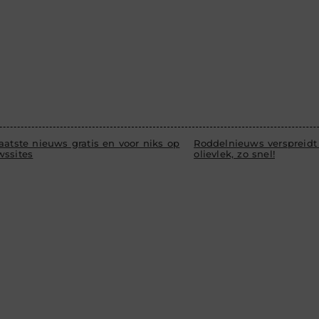
aatste nieuws gratis en voor niks op
Roddelnieuws verspreidt 
wssites
olievlek, zo snel!