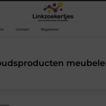
am
Contact
Registreer
oudsproducten meubel