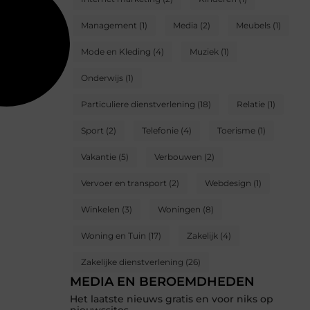
Management
(1)
Media
(2)
Meubels
(1)
Mode en Kleding
(4)
Muziek
(1)
Onderwijs
(1)
Particuliere dienstverlening
(18)
Relatie
(1)
Sport
(2)
Telefonie
(4)
Toerisme
(1)
Vakantie
(5)
Verbouwen
(2)
Vervoer en transport
(2)
Webdesign
(1)
Winkelen
(3)
Woningen
(8)
Woning en Tuin
(17)
Zakelijk
(4)
Zakelijke dienstverlening
(26)
MEDIA EN BEROEMDHEDEN
Het laatste nieuws gratis en voor niks op
nieuwssites